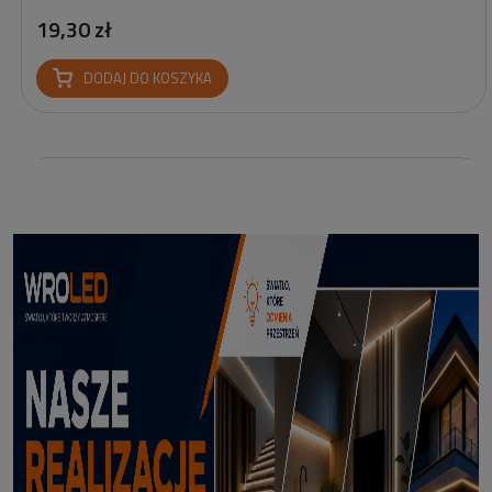
19,30 zł
DODAJ DO KOSZYKA
Profil led Profil LED P6-2 ½ biały 3m