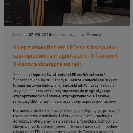
07-08-2026
-
Dodano:
w kategorii:
autor:
Mateusz
Sklep z oświetleniem LED we Wrocławiu –
szynoprzewody magnetyczne, 1-fazowe i
3-fazowe dostępne od ręki
Szukasz
sklepu z oświetleniem LED we Wrocławiu
?
Zapraszamy do
WROLED
przy
ul. Grota Roweckiego 168
, na
terenie hurtowni budowlanej
Budoskład
. W naszym sklepie
znajdziesz nowoczesne
szynoprzewody magnetyczne
,
szynoprzewody 1-fazowe
,
szynoprzewody 3-fazowe
,
reflektory LED, lampy liniowe oraz pełny osprzęt montażowy.
Na miejscu możesz zobaczyć działające ekspozycje, porównać
różne systemy oświetlenia i skorzystać z profesjonalnego
doradztwa. Oferujemy rozwiązania dla mieszkań, domów, biur,
sklepów oraz lokali usługowych. Odwiedź nasz salon i wybierz
oświetlenie LED idealnie dopasowane do Twojego projektu.