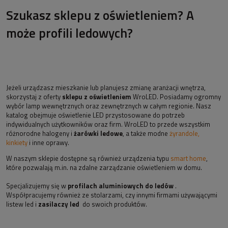
Szukasz sklepu z oświetleniem? A
może profili ledowych?
Jeżeli urządzasz mieszkanie lub planujesz zmianę aranżacji wnętrza,
skorzystaj z oferty
sklepu z oświetleniem
WroLED. Posiadamy ogromny
wybór lamp wewnętrznych oraz zewnętrznych w całym regionie. Nasz
katalog obejmuje oświetlenie LED przystosowane do potrzeb
indywidualnych użytkowników oraz firm. WroLED to przede wszystkim
różnorodne halogeny i
żarówki ledowe
, a także modne
żyrandole,
kinkiety
i inne oprawy.
W naszym sklepie dostępne są również urządzenia typu
smart home
,
które pozwalają m.in. na zdalne zarządzanie oświetleniem w domu.
Specjalizujemy się w
profilach aluminiowych do ledów
.
Współpracujemy również ze stolarzami, czy innymi firmami używającymi
listew led i
zasilaczy led
do swoich produktów.