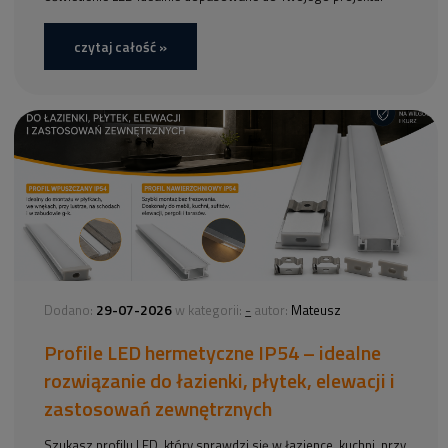
czytaj całość »
29-07-2026
-
Dodano:
w kategorii:
autor:
Mateusz
Profile LED hermetyczne IP54 – idealne
rozwiązanie do łazienki, płytek, elewacji i
zastosowań zewnętrznych
Szukasz profilu LED, który sprawdzi się w łazience, kuchni, przy