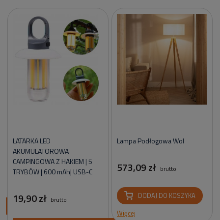
LATARKA LED
Lampa Podłogowa Wol
AKUMULATOROWA
CAMPINGOWA Z HAKIEM | 5
573,09 zł
brutto
TRYBÓW | 600 mAh| USB-C
19,90 zł
DODAJ DO KOSZYKA
brutto
ci
Więcej