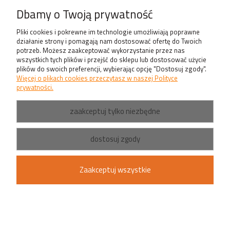
Produkty
Dbamy o Twoją prywatność
Pliki cookies i pokrewne im technologie umożliwiają poprawne
działanie strony i pomagają nam dostosować ofertę do Twoich
potrzeb. Możesz zaakceptować wykorzystanie przez nas
wszystkich tych plików i przejść do sklepu lub dostosować użycie
plików do swoich preferencji, wybierając opcję "Dostosuj zgody".
Więcej o plikach cookies przeczytasz w naszej Polityce
prywatności.
zaakceptuj tylko niezbędne
dostosuj zgody
Zaakceptuj wszystkie
pokaż pełną wersję strony
Sklep internetowy Shoper.pl