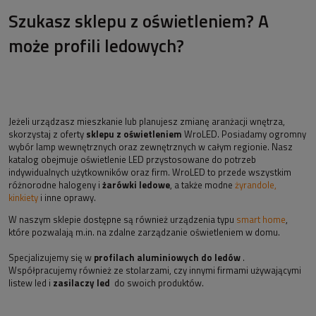
Szukasz sklepu z oświetleniem? A
może profili ledowych?
Jeżeli urządzasz mieszkanie lub planujesz zmianę aranżacji wnętrza,
skorzystaj z oferty
sklepu z oświetleniem
WroLED. Posiadamy ogromny
wybór lamp wewnętrznych oraz zewnętrznych w całym regionie. Nasz
katalog obejmuje oświetlenie LED przystosowane do potrzeb
indywidualnych użytkowników oraz firm. WroLED to przede wszystkim
różnorodne halogeny i
żarówki ledowe
, a także modne
żyrandole,
kinkiety
i inne oprawy.
W naszym sklepie dostępne są również urządzenia typu
smart home
,
które pozwalają m.in. na zdalne zarządzanie oświetleniem w domu.
Specjalizujemy się w
profilach aluminiowych do ledów
.
Współpracujemy również ze stolarzami, czy innymi firmami używającymi
listew led i
zasilaczy led
do swoich produktów.