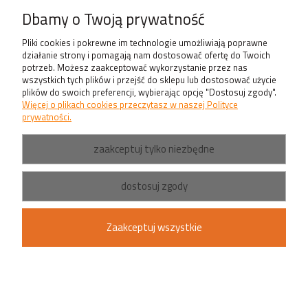
Produkty
Dbamy o Twoją prywatność
Pliki cookies i pokrewne im technologie umożliwiają poprawne
działanie strony i pomagają nam dostosować ofertę do Twoich
potrzeb. Możesz zaakceptować wykorzystanie przez nas
wszystkich tych plików i przejść do sklepu lub dostosować użycie
plików do swoich preferencji, wybierając opcję "Dostosuj zgody".
Więcej o plikach cookies przeczytasz w naszej Polityce
prywatności.
zaakceptuj tylko niezbędne
dostosuj zgody
Zaakceptuj wszystkie
pokaż pełną wersję strony
Sklep internetowy Shoper.pl