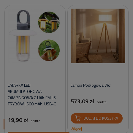
LATARKA LED
Lampa Podłogowa Wol
AKUMULATOROWA
CAMPINGOWA Z HAKIEM | 5
573,09 zł
brutto
TRYBÓW | 600 mAh| USB-C
19,90 zł
DODAJ DO KOSZYKA
brutto
ci
Więcej