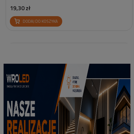
19,30 zł
DODAJ DO KOSZYKA
Profil led podtynkowy GK18-3 czarny 3m