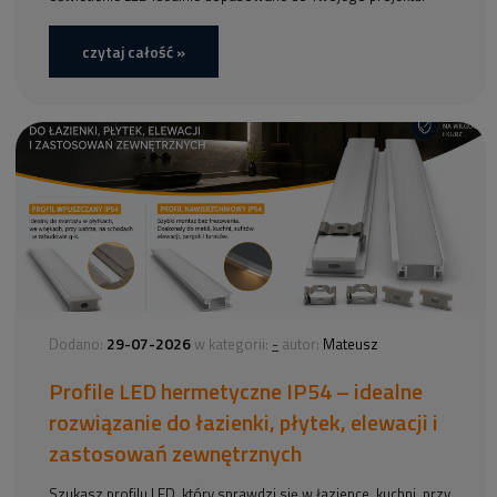
czytaj całość »
29-07-2026
-
Dodano:
w kategorii:
autor:
Mateusz
Profile LED hermetyczne IP54 – idealne
rozwiązanie do łazienki, płytek, elewacji i
zastosowań zewnętrznych
Szukasz profilu LED, który sprawdzi się w łazience, kuchni, przy