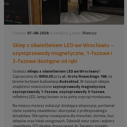
07-08-2026
-
Dodano:
w kategorii:
autor:
Mateusz
Sklep z oświetleniem LED we Wrocławiu –
szynoprzewody magnetyczne, 1-fazowe i
3-fazowe dostępne od ręki
Szukasz
sklepu z oświetleniem LED we Wrocławiu
?
Zapraszamy do
WROLED
przy
ul. Grota Roweckiego 168
, na
terenie hurtowni budowlanej
Budoskład
. W naszym sklepie
znajdziesz nowoczesne
szynoprzewody magnetyczne
,
szynoprzewody 1-fazowe
,
szynoprzewody 3-fazowe
,
reflektory LED, lampy liniowe oraz pełny osprzęt montażowy.
Na miejscu możesz zobaczyć działające ekspozycje, porównać
różne systemy oświetlenia i skorzystać z profesjonalnego
doradztwa. Oferujemy rozwiązania dla mieszkań, domów, biur,
sklepów oraz lokali usługowych. Odwiedź nasz salon i wybierz
oświetlenie LED idealnie dopasowane do Twojego projektu.