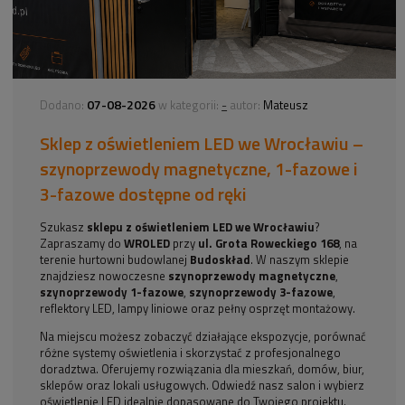
07-08-2026
-
Dodano:
w kategorii:
autor:
Mateusz
Sklep z oświetleniem LED we Wrocławiu –
szynoprzewody magnetyczne, 1-fazowe i
3-fazowe dostępne od ręki
Szukasz
sklepu z oświetleniem LED we Wrocławiu
?
Zapraszamy do
WROLED
przy
ul. Grota Roweckiego 168
, na
terenie hurtowni budowlanej
Budoskład
. W naszym sklepie
znajdziesz nowoczesne
szynoprzewody magnetyczne
,
szynoprzewody 1-fazowe
,
szynoprzewody 3-fazowe
,
reflektory LED, lampy liniowe oraz pełny osprzęt montażowy.
Na miejscu możesz zobaczyć działające ekspozycje, porównać
różne systemy oświetlenia i skorzystać z profesjonalnego
doradztwa. Oferujemy rozwiązania dla mieszkań, domów, biur,
sklepów oraz lokali usługowych. Odwiedź nasz salon i wybierz
oświetlenie LED idealnie dopasowane do Twojego projektu.