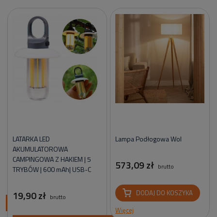
LATARKA LED
Lampa Podłogowa Wol
AKUMULATOROWA
CAMPINGOWA Z HAKIEM | 5
573,09 zł
brutto
TRYBÓW | 600 mAh| USB-C
19,90 zł
DODAJ DO KOSZYKA
brutto
ci
Więcej