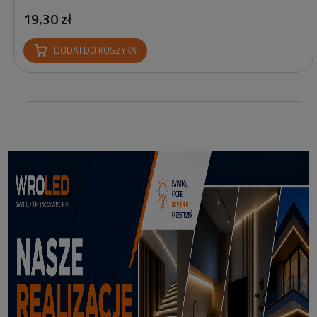
19,30 zł
DODAJ DO KOSZYKA
Profil led podtynkowy GK18-3 czarny 3m