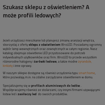
Szukasz sklepu z oświetleniem? A
może profili ledowych?
Jeżeli urządzasz mieszkanie lub planujesz zmianę aranżacji wnętrza,
skorzystaj z oferty
sklepu z oświetleniem
WroLED. Posiadamy ogromny
wybór lamp wewnętrznych oraz zewnętrznych w całym regionie. Nasz
katalog obejmuje oświetlenie LED przystosowane do potrzeb
indywidualnych użytkowników oraz firm. WroLED to przede wszystkim
różnorodne halogeny i
żarówki ledowe
, a także modne
żyrandole,
kinkiety
i inne oprawy.
W naszym sklepie dostępne są również urządzenia typu
smart home
,
które pozwalają m.in. na zdalne zarządzanie oświetleniem w domu.
Specjalizujemy się w
profilach aluminiowych do ledów
.
Współpracujemy również ze stolarzami, czy innymi firmami używającymi
listew led i
zasilaczy led
do swoich produktów.