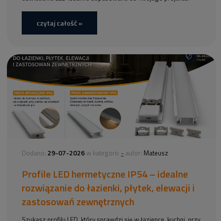
czytaj całość »
29-07-2026
-
Dodano:
w kategorii:
autor:
Mateusz
Profile LED hermetyczne IP54 – idealne
rozwiązanie do łazienki, płytek, elewacji i
zastosowań zewnętrznych
Szukasz profilu LED, który sprawdzi się w łazience, kuchni, przy