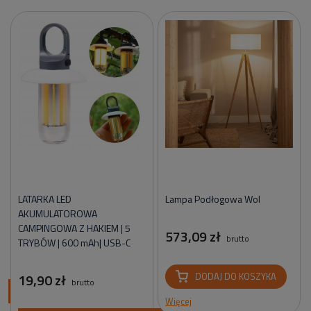
LATARKA LED
Lampa Podłogowa Wol
AKUMULATOROWA
CAMPINGOWA Z HAKIEM | 5
573,09 zł
brutto
TRYBÓW | 600 mAh| USB-C
19,90 zł
DODAJ DO KOSZYKA
brutto
ci
Więcej