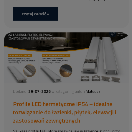
czytaj całość »
29-07-2026
-
Dodano:
w kategorii:
autor:
Mateusz
Profile LED hermetyczne IP54 – idealne
rozwiązanie do łazienki, płytek, elewacji i
zastosowań zewnętrznych
Szukasz profilu LED, który sprawdzi się w łazience, kuchni, przy