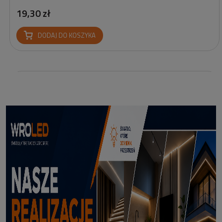
19,30 zł
DODAJ DO KOSZYKA
Profil led podtynkowy GK18-3 czarny 3m