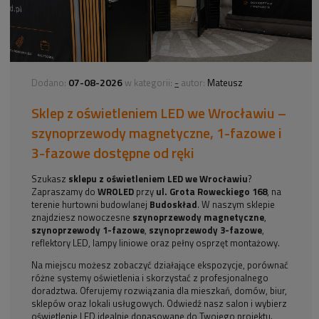
07-08-2026
-
Dodano:
w kategorii:
autor:
Mateusz
Sklep z oświetleniem LED we Wrocławiu –
szynoprzewody magnetyczne, 1-fazowe i
3-fazowe dostępne od ręki
Szukasz
sklepu z oświetleniem LED we Wrocławiu
?
Zapraszamy do
WROLED
przy
ul. Grota Roweckiego 168
, na
terenie hurtowni budowlanej
Budoskład
. W naszym sklepie
znajdziesz nowoczesne
szynoprzewody magnetyczne
,
szynoprzewody 1-fazowe
,
szynoprzewody 3-fazowe
,
reflektory LED, lampy liniowe oraz pełny osprzęt montażowy.
Na miejscu możesz zobaczyć działające ekspozycje, porównać
różne systemy oświetlenia i skorzystać z profesjonalnego
doradztwa. Oferujemy rozwiązania dla mieszkań, domów, biur,
sklepów oraz lokali usługowych. Odwiedź nasz salon i wybierz
oświetlenie LED idealnie dopasowane do Twojego projektu.