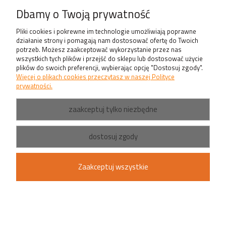
Produkty
Dbamy o Twoją prywatność
Pliki cookies i pokrewne im technologie umożliwiają poprawne
działanie strony i pomagają nam dostosować ofertę do Twoich
potrzeb. Możesz zaakceptować wykorzystanie przez nas
wszystkich tych plików i przejść do sklepu lub dostosować użycie
plików do swoich preferencji, wybierając opcję "Dostosuj zgody".
Więcej o plikach cookies przeczytasz w naszej Polityce
prywatności.
zaakceptuj tylko niezbędne
dostosuj zgody
Zaakceptuj wszystkie
pokaż pełną wersję strony
Sklep internetowy Shoper.pl