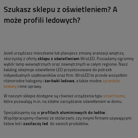
Szukasz sklepu z oświetleniem? A
może profili ledowych?
Jeżeli urządzasz mieszkanie lub planujesz zmianę aranżacji wnętrza,
skorzystaj z oferty
sklepu z oświetleniem
WroLED. Posiadamy ogromny
wybór lamp wewnętrznych oraz zewnętrznych w całym regionie. Nasz
katalog obejmuje oświetlenie LED przystosowane do potrzeb
indywidualnych użytkowników oraz firm. WroLED to przede wszystkim
różnorodne halogeny i
żarówki ledowe
, a także modne
żyrandole,
kinkiety
i inne oprawy.
W naszym sklepie dostępne są również urządzenia typu
smart home
,
które pozwalają m.in. na zdalne zarządzanie oświetleniem w domu.
Specjalizujemy się w
profilach aluminiowych do ledów
.
Współpracujemy również ze stolarzami, czy innymi firmami używającymi
listew led i
zasilaczy led
do swoich produktów.