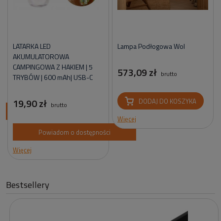
LATARKA LED
Lampa Podłogowa Wol
AKUMULATOROWA
CAMPINGOWA Z HAKIEM | 5
573,09 zł
brutto
TRYBÓW | 600 mAh| USB-C
19,90 zł
DODAJ DO KOSZYKA
brutto
ci
Więcej
Powiadom o dostępności
Więcej
Bestsellery