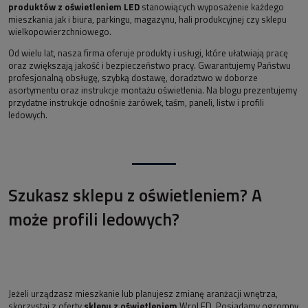
produktów z oświetleniem LED
stanowiących wyposażenie każdego
mieszkania jak i biura, parkingu, magazynu, hali produkcyjnej czy sklepu
wielkopowierzchniowego.
Od wielu lat, nasza firma oferuje produkty i usługi, które ułatwiają pracę
oraz zwiększają jakość i bezpieczeństwo pracy. Gwarantujemy Państwu
profesjonalną obsługę, szybką dostawę, doradztwo w doborze
asortymentu oraz instrukcje montażu oświetlenia. Na blogu prezentujemy
przydatne instrukcje odnośnie żarówek, taśm, paneli, listw i profili
ledowych.
Szukasz sklepu z oświetleniem? A
może profili ledowych?
Jeżeli urządzasz mieszkanie lub planujesz zmianę aranżacji wnętrza,
skorzystaj z oferty
sklepu z oświetleniem
WroLED. Posiadamy ogromny