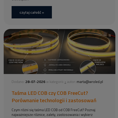
czytaj całość »
28-07-2026
-
Dodano:
w kategorii:
autor:
marta@wroled.pl
Taśma LED COB czy COB FreeCut?
Porównanie technologii i zastosowań
Czym różni się taśma LED COB od COB FreeCut? Poznaj
najważniejsze różnice, zalety, zastosowania i wybierz