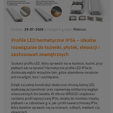
29-07-2026
-
Dodano:
w kategorii:
autor:
Mateusz
Profile LED hermetyczne IP54 – idealne
rozwiązanie do łazienki, płytek, elewacji i
zastosowań zewnętrznych
Szukasz profilu LED, który sprawdzi się w łazience, kuchni, przy
płytkach lub na tarasie? Hermetyczne profile LED IP54 to
doskonały wybór wszędzie tam, gdzie oświetlenie narażone
jest na wilgoć, kurz i zachlapania.
Dzięki szczelnej konstrukcji skutecznie chronią taśmę LED,
wydłużają jej żywotność oraz zapewniają estetyczny wygląd
nowoczesnych linii światła. W ofercie WROLED znajdziesz
zarówno profil wpuszczany IP54, idealny do montażu między
płytkami i w zabudowie g-k, jak i profil nawierzchniowy IP54,
który świetnie sprawdzi się na ścianach, sufitach, meblach czy
elewacjach.