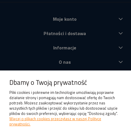
Moje konto
Płatności i dostawa
Informacje
O nas
Produkty
Dbamy o Twoją prywatność
Pliki cookies i pokrewne im technologie umożliwiają poprawne
działanie strony i pomagają nam dostosować ofertę do Twoich
potrzeb. Możesz zaakceptować wykorzystanie przez nas
wszystkich tych plików i przejść do sklepu lub dostosować użycie
plików do swoich preferencji, wybierając opcję "Dostosuj zgody".
Więcej o plikach cookies przeczytasz w naszej Polityce
prywatności.