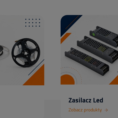
Zasilacz Led
Zobacz produkty