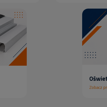
Oświet
Zobacz p