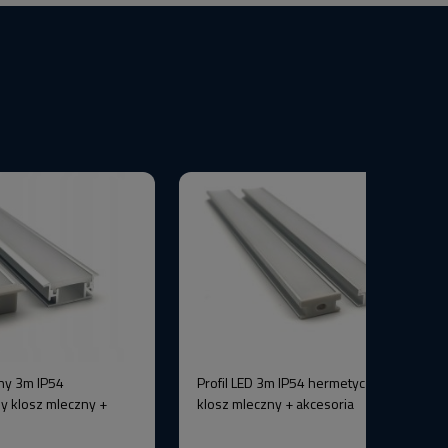
ny 3m IP54
Profil LED 3m IP54 hermetyczny srebrny
y klosz mleczny +
klosz mleczny + akcesoria