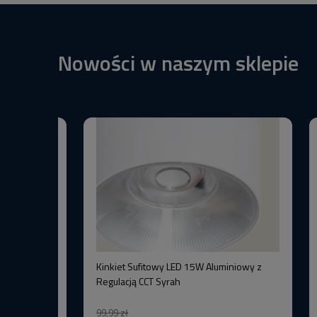
Nowości w naszym sklepie
BW+3000K
Kinkiet Sufitowy LED 15W Aluminiowy z
–Wysoka
Regulacją CCT Syrah
99,99 zł