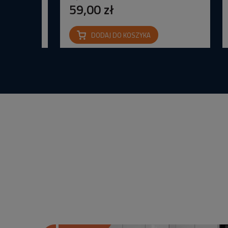
59,00 zł
DODAJ DO KOSZYKA
na IP65 24V
wana Barwa