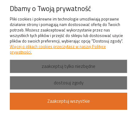
Produkty
Dbamy o Twoją prywatność
Pliki cookies i pokrewne im technologie umożliwiają poprawne
działanie strony i pomagają nam dostosować ofertę do Twoich
potrzeb. Możesz zaakceptować wykorzystanie przez nas
wszystkich tych plików i przejść do sklepu lub dostosować użycie
plików do swoich preferencji, wybierając opcję "Dostosuj zgody".
Więcej o plikach cookies przeczytasz w naszej Polityce
prywatności.
zaakceptuj tylko niezbędne
dostosuj zgody
Zaakceptuj wszystkie
pokaż pełną wersję strony
Sklep internetowy Shoper.pl