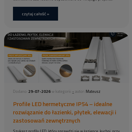
czytaj całość »
29-07-2026
-
Dodano:
w kategorii:
autor:
Mateusz
Profile LED hermetyczne IP54 – idealne
rozwiązanie do łazienki, płytek, elewacji i
zastosowań zewnętrznych
Szukasz profilu LED, który sprawdzi się w łazience, kuchni, przy