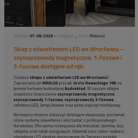
07-08-2026
-
Dodano:
w kategorii:
autor:
Mateusz
Sklep z oświetleniem LED we Wrocławiu –
szynoprzewody magnetyczne, 1-fazowe i
3-fazowe dostępne od ręki
Szukasz
sklepu z oświetleniem LED we Wrocławiu
?
Zapraszamy do
WROLED
przy
ul. Grota Roweckiego 168
, na
terenie hurtowni budowlanej
Budoskład
. W naszym sklepie
znajdziesz nowoczesne
szynoprzewody magnetyczne
,
szynoprzewody 1-fazowe
,
szynoprzewody 3-fazowe
,
reflektory LED, lampy liniowe oraz pełny osprzęt montażowy.
Na miejscu możesz zobaczyć działające ekspozycje, porównać
różne systemy oświetlenia i skorzystać z profesjonalnego
doradztwa. Oferujemy rozwiązania dla mieszkań, domów, biur,
sklepów oraz lokali usługowych. Odwiedź nasz salon i wybierz
oświetlenie LED idealnie dopasowane do Twojego projektu.