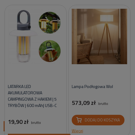
LATARKA LED
Lampa Podłogowa Wol
AKUMULATOROWA
CAMPINGOWA Z HAKIEM | 5
573,09 zł
brutto
TRYBÓW | 600 mAh| USB-C
19,90 zł
DODAJ DO KOSZYKA
brutto
ci
Więcej