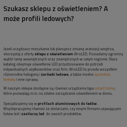
Szukasz sklepu z oświetleniem? A
może profili ledowych?
Jeżeli urządzasz mieszkanie lub planujesz zmianę aranżacji wnętrza,
skorzystaj z oferty
sklepu z oświetleniem
WroLED. Posiadamy ogromny
wybór lamp wewnętrznych oraz zewnętrznych w całym regionie. Nasz
katalog obejmuje oświetlenie LED przystosowane do potrzeb
indywidualnych użytkowników oraz firm. WroLED to przede wszystkim
różnorodne halogeny i
żarówki ledowe
, a także modne
żyrandole,
kinkiety
i inne oprawy.
W naszym sklepie dostępne są również urządzenia typu
smart home
,
które pozwalają m.in. na zdalne zarządzanie oświetleniem w domu.
Specjalizujemy się w
profilach aluminiowych do ledów
.
Współpracujemy również ze stolarzami, czy innymi firmami używającymi
listew led i
zasilaczy led
do swoich produktów.