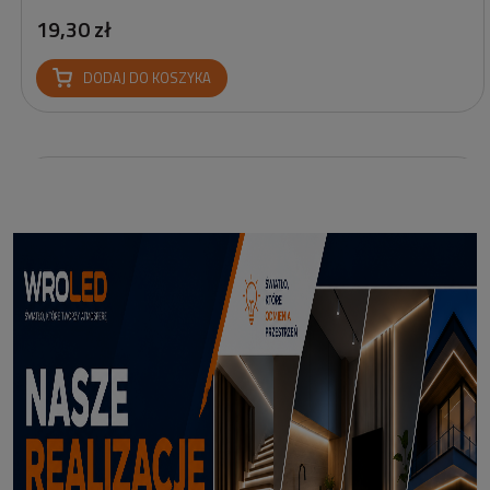
19,30 zł
DODAJ DO KOSZYKA
Profil led podtynkowy GK18-3 czarny 3m