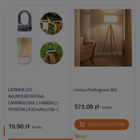
LATARKA LED
Lampa Podłogowa Wol
AKUMULATOROWA
CAMPINGOWA Z HAKIEM | 5
573,09 zł
brutto
TRYBÓW | 600 mAh| USB-C
19,90 zł
DODAJ DO KOSZYKA
brutto
ci
Więcej