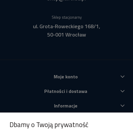
Sklep stacjonarny
ul. Grota-Roweckiego 168/1,
50-001 Wrocław
Moje konto
Płatności i dostawa
Informacje
O nas
Dbamy o Twoją prywatność