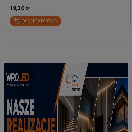
19,30 zł
DODAJ DO KOSZYKA
Profil led podtynkowy GK18-3 czarny 3m