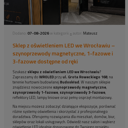
07-08-2026
-
Dodano:
w kategorii:
autor:
Mateusz
Sklep z oświetleniem LED we Wrocławiu –
szynoprzewody magnetyczne, 1-fazowe i
3-fazowe dostępne od ręki
Szukasz
sklepu z oświetleniem LED we Wrocławiu
?
Zapraszamy do
WROLED
przy
ul. Grota Roweckiego 168
, na
terenie hurtowni budowlanej
Budoskład
. W naszym sklepie
znajdziesz nowoczesne
szynoprzewody magnetyczne
,
szynoprzewody 1-fazowe
,
szynoprzewody 3-fazowe
,
reflektory LED, lampy liniowe oraz pełny osprzęt montażowy.
Na miejscu możesz zobaczyć działające ekspozycje, porównać
różne systemy oświetlenia i skorzystać z profesjonalnego
doradztwa. Oferujemy rozwiązania dla mieszkań, domów, biur,
sklepów oraz lokali usługowych. Odwiedź nasz salon i wybierz
oświetlenie LED idealnie dopasowane do Twojego projektu.