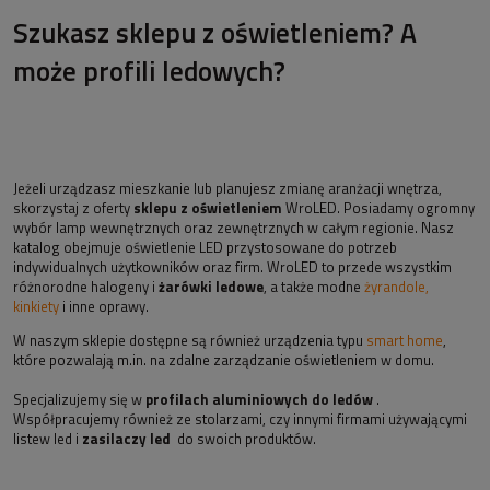
Szukasz sklepu z oświetleniem? A
może profili ledowych?
Jeżeli urządzasz mieszkanie lub planujesz zmianę aranżacji wnętrza,
skorzystaj z oferty
sklepu z oświetleniem
WroLED. Posiadamy ogromny
wybór lamp wewnętrznych oraz zewnętrznych w całym regionie. Nasz
katalog obejmuje oświetlenie LED przystosowane do potrzeb
indywidualnych użytkowników oraz firm. WroLED to przede wszystkim
różnorodne halogeny i
żarówki ledowe
, a także modne
żyrandole,
kinkiety
i inne oprawy.
W naszym sklepie dostępne są również urządzenia typu
smart home
,
które pozwalają m.in. na zdalne zarządzanie oświetleniem w domu.
Specjalizujemy się w
profilach aluminiowych do ledów
.
Współpracujemy również ze stolarzami, czy innymi firmami używającymi
listew led i
zasilaczy led
do swoich produktów.