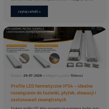
czytaj całość »
29-07-2026
-
Dodano:
w kategorii:
autor:
Mateusz
Profile LED hermetyczne IP54 – idealne
rozwiązanie do łazienki, płytek, elewacji i
zastosowań zewnętrznych
Szukasz profilu LED, który sprawdzi się w łazience, kuchni, przy