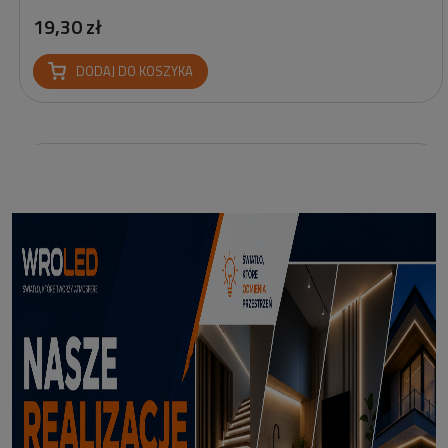
19,30 zł
DODAJ DO KOSZYKA
Profil led Profil LED P6-2 ½ biały 3m