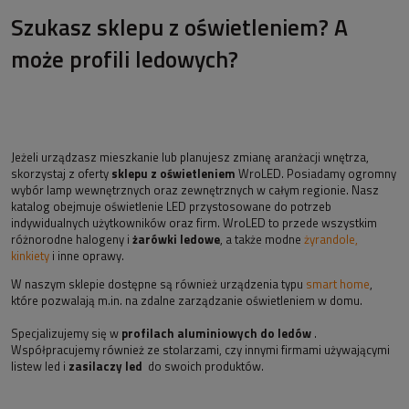
Szukasz sklepu z oświetleniem? A
może profili ledowych?
Jeżeli urządzasz mieszkanie lub planujesz zmianę aranżacji wnętrza,
skorzystaj z oferty
sklepu z oświetleniem
WroLED. Posiadamy ogromny
wybór lamp wewnętrznych oraz zewnętrznych w całym regionie. Nasz
katalog obejmuje oświetlenie LED przystosowane do potrzeb
indywidualnych użytkowników oraz firm. WroLED to przede wszystkim
różnorodne halogeny i
żarówki ledowe
, a także modne
żyrandole,
kinkiety
i inne oprawy.
W naszym sklepie dostępne są również urządzenia typu
smart home
,
które pozwalają m.in. na zdalne zarządzanie oświetleniem w domu.
Specjalizujemy się w
profilach aluminiowych do ledów
.
Współpracujemy również ze stolarzami, czy innymi firmami używającymi
listew led i
zasilaczy led
do swoich produktów.