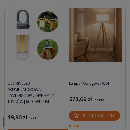
LATARKA LED
Lampa Podłogowa Wol
AKUMULATOROWA
CAMPINGOWA Z HAKIEM | 5
573,09 zł
brutto
TRYBÓW | 600 mAh| USB-C
19,90 zł
DODAJ DO KOSZYKA
brutto
ci
Więcej