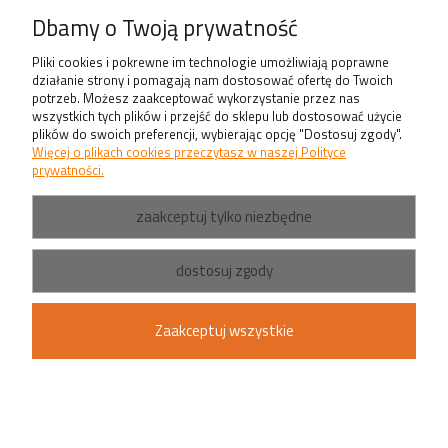
Produkty
Dbamy o Twoją prywatność
Pliki cookies i pokrewne im technologie umożliwiają poprawne
działanie strony i pomagają nam dostosować ofertę do Twoich
potrzeb. Możesz zaakceptować wykorzystanie przez nas
wszystkich tych plików i przejść do sklepu lub dostosować użycie
plików do swoich preferencji, wybierając opcję "Dostosuj zgody".
Więcej o plikach cookies przeczytasz w naszej Polityce
prywatności.
zaakceptuj tylko niezbędne
dostosuj zgody
Zaakceptuj wszystkie
pokaż pełną wersję strony
Sklep internetowy Shoper.pl