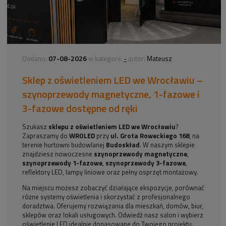
07-08-2026
-
Dodano:
w kategorii:
autor:
Mateusz
Sklep z oświetleniem LED we Wrocławiu –
szynoprzewody magnetyczne, 1-fazowe i
3-fazowe dostępne od ręki
Szukasz
sklepu z oświetleniem LED we Wrocławiu
?
Zapraszamy do
WROLED
przy
ul. Grota Roweckiego 168
, na
terenie hurtowni budowlanej
Budoskład
. W naszym sklepie
znajdziesz nowoczesne
szynoprzewody magnetyczne
,
szynoprzewody 1-fazowe
,
szynoprzewody 3-fazowe
,
reflektory LED, lampy liniowe oraz pełny osprzęt montażowy.
Na miejscu możesz zobaczyć działające ekspozycje, porównać
różne systemy oświetlenia i skorzystać z profesjonalnego
doradztwa. Oferujemy rozwiązania dla mieszkań, domów, biur,
sklepów oraz lokali usługowych. Odwiedź nasz salon i wybierz
oświetlenie LED idealnie dopasowane do Twojego projektu.