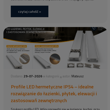
czytaj całość »
29-07-2026
-
Dodano:
w kategorii:
autor:
Mateusz
Profile LED hermetyczne IP54 – idealne
rozwiązanie do łazienki, płytek, elewacji i
zastosowań zewnętrznych
Szukasz profilu LED, który sprawdzi się w łazience, kuchni, przy