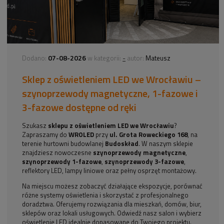
07-08-2026
-
Dodano:
w kategorii:
autor:
Mateusz
Sklep z oświetleniem LED we Wrocławiu –
szynoprzewody magnetyczne, 1-fazowe i
3-fazowe dostępne od ręki
Szukasz
sklepu z oświetleniem LED we Wrocławiu
?
Zapraszamy do
WROLED
przy
ul. Grota Roweckiego 168
, na
terenie hurtowni budowlanej
Budoskład
. W naszym sklepie
znajdziesz nowoczesne
szynoprzewody magnetyczne
,
szynoprzewody 1-fazowe
,
szynoprzewody 3-fazowe
,
reflektory LED, lampy liniowe oraz pełny osprzęt montażowy.
Na miejscu możesz zobaczyć działające ekspozycje, porównać
różne systemy oświetlenia i skorzystać z profesjonalnego
doradztwa. Oferujemy rozwiązania dla mieszkań, domów, biur,
sklepów oraz lokali usługowych. Odwiedź nasz salon i wybierz
oświetlenie LED idealnie dopasowane do Twojego projektu.