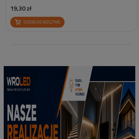
19,30 zł
DODAJ DO KOSZYKA
Profil led Profil LED P6-2 ½ biały 3m