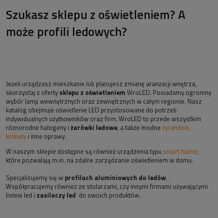
Szukasz sklepu z oświetleniem? A
może profili ledowych?
Jeżeli urządzasz mieszkanie lub planujesz zmianę aranżacji wnętrza,
skorzystaj z oferty
sklepu z oświetleniem
WroLED. Posiadamy ogromny
wybór lamp wewnętrznych oraz zewnętrznych w całym regionie. Nasz
katalog obejmuje oświetlenie LED przystosowane do potrzeb
indywidualnych użytkowników oraz firm. WroLED to przede wszystkim
różnorodne halogeny i
żarówki ledowe
, a także modne
żyrandole,
kinkiety
i inne oprawy.
W naszym sklepie dostępne są również urządzenia typu
smart home
,
które pozwalają m.in. na zdalne zarządzanie oświetleniem w domu.
Specjalizujemy się w
profilach aluminiowych do ledów
.
Współpracujemy również ze stolarzami, czy innymi firmami używającymi
listew led i
zasilaczy led
do swoich produktów.