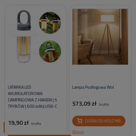
LATARKA LED
Lampa Podłogowa Wol
AKUMULATOROWA
CAMPINGOWA Z HAKIEM | 5
573,09 zł
brutto
TRYBÓW | 600 mAh| USB-C
19,90 zł
DODAJ DO KOSZYKA
brutto
ci
Więcej