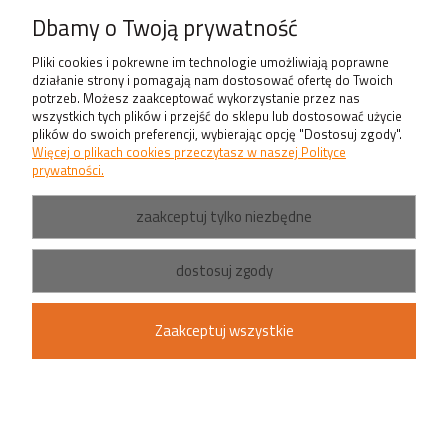
Produkty
Dbamy o Twoją prywatność
Pliki cookies i pokrewne im technologie umożliwiają poprawne
działanie strony i pomagają nam dostosować ofertę do Twoich
potrzeb. Możesz zaakceptować wykorzystanie przez nas
wszystkich tych plików i przejść do sklepu lub dostosować użycie
plików do swoich preferencji, wybierając opcję "Dostosuj zgody".
Więcej o plikach cookies przeczytasz w naszej Polityce
prywatności.
zaakceptuj tylko niezbędne
dostosuj zgody
Zaakceptuj wszystkie
pokaż pełną wersję strony
Sklep internetowy Shoper.pl