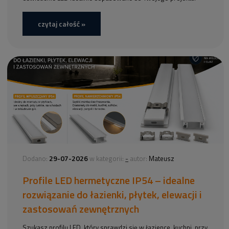
czytaj całość »
29-07-2026
-
Dodano:
w kategorii:
autor:
Mateusz
Profile LED hermetyczne IP54 – idealne
rozwiązanie do łazienki, płytek, elewacji i
zastosowań zewnętrznych
Szukasz profilu LED, który sprawdzi się w łazience, kuchni, przy