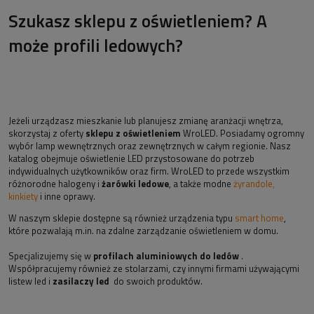
Szukasz sklepu z oświetleniem? A
może profili ledowych?
Jeżeli urządzasz mieszkanie lub planujesz zmianę aranżacji wnętrza,
skorzystaj z oferty
sklepu z oświetleniem
WroLED. Posiadamy ogromny
wybór lamp wewnętrznych oraz zewnętrznych w całym regionie. Nasz
katalog obejmuje oświetlenie LED przystosowane do potrzeb
indywidualnych użytkowników oraz firm. WroLED to przede wszystkim
różnorodne halogeny i
żarówki ledowe
, a także modne
żyrandole,
kinkiety
i inne oprawy.
W naszym sklepie dostępne są również urządzenia typu
smart home
,
które pozwalają m.in. na zdalne zarządzanie oświetleniem w domu.
Specjalizujemy się w
profilach aluminiowych do ledów
.
Współpracujemy również ze stolarzami, czy innymi firmami używającymi
listew led i
zasilaczy led
do swoich produktów.