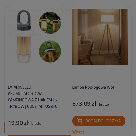
LATARKA LED
Lampa Podłogowa Wol
AKUMULATOROWA
CAMPINGOWA Z HAKIEM | 5
573,09 zł
brutto
TRYBÓW | 600 mAh| USB-C
19,90 zł
DODAJ DO KOSZYKA
brutto
ci
Więcej