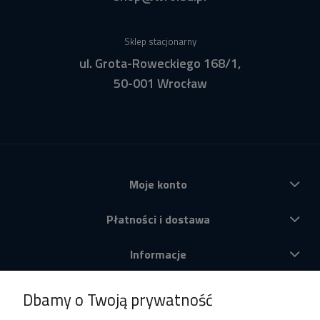
Sklep stacjonarny
ul. Grota-Roweckiego 168/1,
50-001 Wrocław
Moje konto
Płatności i dostawa
Informacje
O nas
Dbamy o Twoją prywatność