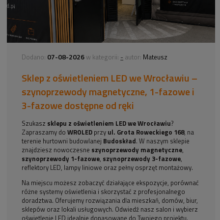
07-08-2026
-
Dodano:
w kategorii:
autor:
Mateusz
Sklep z oświetleniem LED we Wrocławiu –
szynoprzewody magnetyczne, 1-fazowe i
3-fazowe dostępne od ręki
Szukasz
sklepu z oświetleniem LED we Wrocławiu
?
Zapraszamy do
WROLED
przy
ul. Grota Roweckiego 168
, na
terenie hurtowni budowlanej
Budoskład
. W naszym sklepie
znajdziesz nowoczesne
szynoprzewody magnetyczne
,
szynoprzewody 1-fazowe
,
szynoprzewody 3-fazowe
,
reflektory LED, lampy liniowe oraz pełny osprzęt montażowy.
Na miejscu możesz zobaczyć działające ekspozycje, porównać
różne systemy oświetlenia i skorzystać z profesjonalnego
doradztwa. Oferujemy rozwiązania dla mieszkań, domów, biur,
sklepów oraz lokali usługowych. Odwiedź nasz salon i wybierz
oświetlenie LED idealnie dopasowane do Twojego projektu.