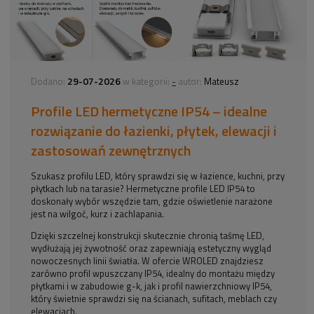
29-07-2026
-
Dodano:
w kategorii:
autor:
Mateusz
Profile LED hermetyczne IP54 – idealne
rozwiązanie do łazienki, płytek, elewacji i
zastosowań zewnętrznych
Szukasz profilu LED, który sprawdzi się w łazience, kuchni, przy
płytkach lub na tarasie? Hermetyczne profile LED IP54 to
doskonały wybór wszędzie tam, gdzie oświetlenie narażone
jest na wilgoć, kurz i zachlapania.
Dzięki szczelnej konstrukcji skutecznie chronią taśmę LED,
wydłużają jej żywotność oraz zapewniają estetyczny wygląd
nowoczesnych linii światła. W ofercie WROLED znajdziesz
zarówno profil wpuszczany IP54, idealny do montażu między
płytkami i w zabudowie g-k, jak i profil nawierzchniowy IP54,
który świetnie sprawdzi się na ścianach, sufitach, meblach czy
elewacjach.