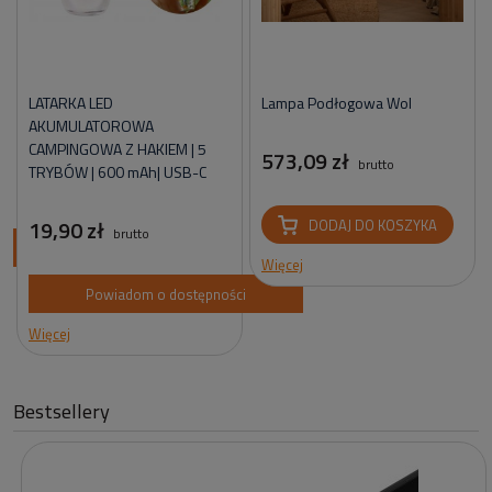
LATARKA LED
Lampa Podłogowa Wol
AKUMULATOROWA
CAMPINGOWA Z HAKIEM | 5
573,09 zł
brutto
TRYBÓW | 600 mAh| USB-C
19,90 zł
DODAJ DO KOSZYKA
brutto
ci
Więcej
Powiadom o dostępności
Więcej
Bestsellery