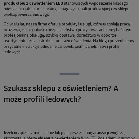
produktów z oświetleniem LED
stanowiących wyposażenie każdego
mieszkania jak i biura, parkingu, magazynu, hali produkcyjnej czy sklepu
wielkopowierzchniowego.
Od wielu lat, nasza firma oferuje produkty i usługi, które ułatwiają pracę
oraz zwiększają jakość i bezpieczeństwo pracy. Gwarantujemy Państwu
profesjonalną obsługę, szybką dostawę, doradztwo w doborze
asortymentu oraz instrukcje montażu oświetlenia. Na blogu prezentujemy
przydatne instrukcje odnośnie żarówek, taśm, paneli, listw i profili
ledowych.
Szukasz sklepu z oświetleniem? A
może profili ledowych?
Jeżeli urządzasz mieszkanie lub planujesz zmianę aranżacji wnętrza,
skorzystaj z oferty
sklepu z oświetleniem
WroLED. Posiadamy ogromny