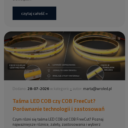
czytaj całość »
28-07-2026
-
Dodano:
w kategorii:
autor:
marta@wroled.pl
Taśma LED COB czy COB FreeCut?
Porównanie technologii i zastosowań
Czym różni się taśma LED COB od COB FreeCut? Poznaj
najważniejsze różnice, zalety, zastosowania i wybierz