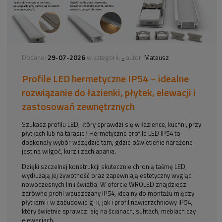
29-07-2026
-
Dodano:
w kategorii:
autor:
Mateusz
Profile LED hermetyczne IP54 – idealne
rozwiązanie do łazienki, płytek, elewacji i
zastosowań zewnętrznych
Szukasz profilu LED, który sprawdzi się w łazience, kuchni, przy
płytkach lub na tarasie? Hermetyczne profile LED IP54 to
doskonały wybór wszędzie tam, gdzie oświetlenie narażone
jest na wilgoć, kurz i zachlapania.
Dzięki szczelnej konstrukcji skutecznie chronią taśmę LED,
wydłużają jej żywotność oraz zapewniają estetyczny wygląd
nowoczesnych linii światła. W ofercie WROLED znajdziesz
zarówno profil wpuszczany IP54, idealny do montażu między
płytkami i w zabudowie g-k, jak i profil nawierzchniowy IP54,
który świetnie sprawdzi się na ścianach, sufitach, meblach czy
elewacjach.