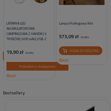
LATARKA LED
Lampa Podłogowa Wol
AKUMULATOROWA
CAMPINGOWA Z HAKIEM | 5
573,09 zł
brutto
TRYBÓW | 600 mAh| USB-C
19,90 zł
DODAJ DO KOSZYKA
brutto
ci
Więcej
Powiadom o dostępności
Więcej
Bestsellery