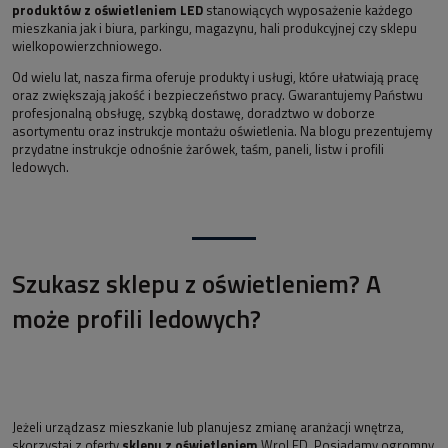
produktów z oświetleniem LED
stanowiących wyposażenie każdego
mieszkania jak i biura, parkingu, magazynu, hali produkcyjnej czy sklepu
wielkopowierzchniowego.
Od wielu lat, nasza firma oferuje produkty i usługi, które ułatwiają pracę
oraz zwiększają jakość i bezpieczeństwo pracy. Gwarantujemy Państwu
profesjonalną obsługę, szybką dostawę, doradztwo w doborze
asortymentu oraz instrukcje montażu oświetlenia. Na blogu prezentujemy
przydatne instrukcje odnośnie żarówek, taśm, paneli, listw i profili
ledowych.
Szukasz sklepu z oświetleniem? A
może profili ledowych?
Jeżeli urządzasz mieszkanie lub planujesz zmianę aranżacji wnętrza,
skorzystaj z oferty
sklepu z oświetleniem
WroLED. Posiadamy ogromny