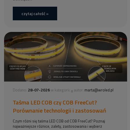
czytaj całość »
28-07-2026
-
Dodano:
w kategorii:
autor:
marta@wroled.pl
Taśma LED COB czy COB FreeCut?
Porównanie technologii i zastosowań
Czym różni się taśma LED COB od COB FreeCut? Poznaj
najważniejsze różnice, zalety, zastosowania i wybierz