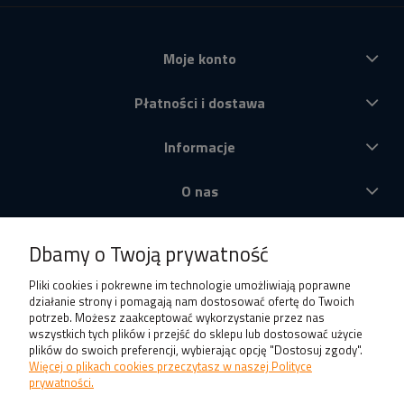
Moje konto
Płatności i dostawa
Informacje
O nas
Produkty
Dbamy o Twoją prywatność
Pliki cookies i pokrewne im technologie umożliwiają poprawne
działanie strony i pomagają nam dostosować ofertę do Twoich
potrzeb. Możesz zaakceptować wykorzystanie przez nas
wszystkich tych plików i przejść do sklepu lub dostosować użycie
plików do swoich preferencji, wybierając opcję "Dostosuj zgody".
Więcej o plikach cookies przeczytasz w naszej Polityce
prywatności.