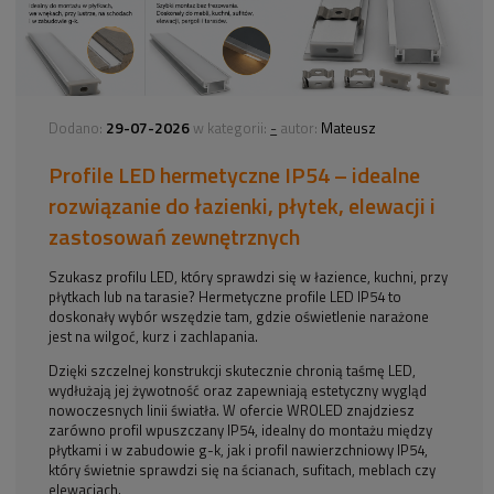
29-07-2026
-
Dodano:
w kategorii:
autor:
Mateusz
Profile LED hermetyczne IP54 – idealne
rozwiązanie do łazienki, płytek, elewacji i
zastosowań zewnętrznych
Szukasz profilu LED, który sprawdzi się w łazience, kuchni, przy
płytkach lub na tarasie? Hermetyczne profile LED IP54 to
doskonały wybór wszędzie tam, gdzie oświetlenie narażone
jest na wilgoć, kurz i zachlapania.
Dzięki szczelnej konstrukcji skutecznie chronią taśmę LED,
wydłużają jej żywotność oraz zapewniają estetyczny wygląd
nowoczesnych linii światła. W ofercie WROLED znajdziesz
zarówno profil wpuszczany IP54, idealny do montażu między
płytkami i w zabudowie g-k, jak i profil nawierzchniowy IP54,
który świetnie sprawdzi się na ścianach, sufitach, meblach czy
elewacjach.