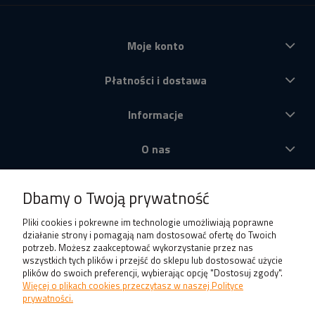
Moje konto
Płatności i dostawa
Informacje
O nas
Produkty
Dbamy o Twoją prywatność
Pliki cookies i pokrewne im technologie umożliwiają poprawne
działanie strony i pomagają nam dostosować ofertę do Twoich
potrzeb. Możesz zaakceptować wykorzystanie przez nas
wszystkich tych plików i przejść do sklepu lub dostosować użycie
plików do swoich preferencji, wybierając opcję "Dostosuj zgody".
Więcej o plikach cookies przeczytasz w naszej Polityce
prywatności.