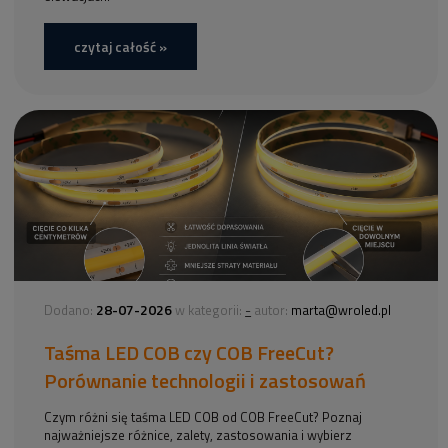
czytaj całość »
28-07-2026
-
Dodano:
w kategorii:
autor:
marta@wroled.pl
Taśma LED COB czy COB FreeCut?
Porównanie technologii i zastosowań
Czym różni się taśma LED COB od COB FreeCut? Poznaj
najważniejsze różnice, zalety, zastosowania i wybierz