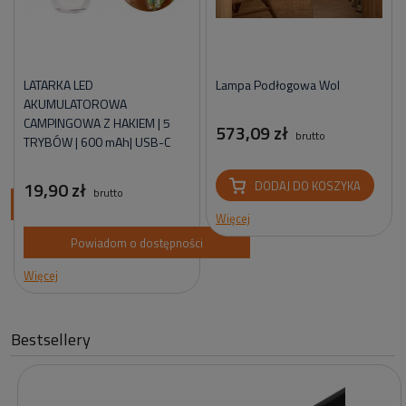
LATARKA LED
Lampa Podłogowa Wol
AKUMULATOROWA
CAMPINGOWA Z HAKIEM | 5
573,09 zł
brutto
TRYBÓW | 600 mAh| USB-C
19,90 zł
DODAJ DO KOSZYKA
brutto
ci
Więcej
Powiadom o dostępności
Więcej
Bestsellery