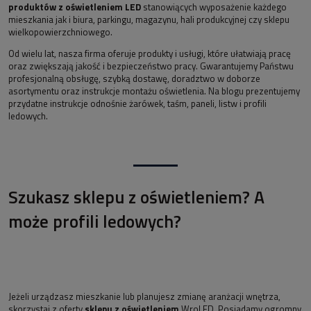
produktów z oświetleniem LED
stanowiących wyposażenie każdego
mieszkania jak i biura, parkingu, magazynu, hali produkcyjnej czy sklepu
wielkopowierzchniowego.
Od wielu lat, nasza firma oferuje produkty i usługi, które ułatwiają pracę
oraz zwiększają jakość i bezpieczeństwo pracy. Gwarantujemy Państwu
profesjonalną obsługę, szybką dostawę, doradztwo w doborze
asortymentu oraz instrukcje montażu oświetlenia. Na blogu prezentujemy
przydatne instrukcje odnośnie żarówek, taśm, paneli, listw i profili
ledowych.
Szukasz sklepu z oświetleniem? A
może profili ledowych?
Jeżeli urządzasz mieszkanie lub planujesz zmianę aranżacji wnętrza,
skorzystaj z oferty
sklepu z oświetleniem
WroLED. Posiadamy ogromny