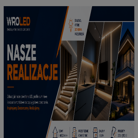
Profil led podtynkowy GK18-3 czarny 3m
114,50 zł
DODAJ DO KOSZYKA