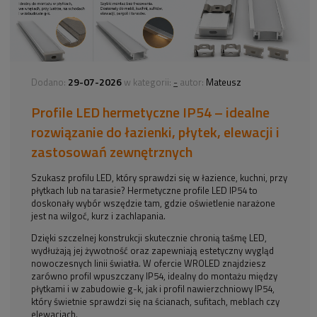
29-07-2026
-
Dodano:
w kategorii:
autor:
Mateusz
Profile LED hermetyczne IP54 – idealne
rozwiązanie do łazienki, płytek, elewacji i
zastosowań zewnętrznych
Szukasz profilu LED, który sprawdzi się w łazience, kuchni, przy
płytkach lub na tarasie? Hermetyczne profile LED IP54 to
doskonały wybór wszędzie tam, gdzie oświetlenie narażone
jest na wilgoć, kurz i zachlapania.
Dzięki szczelnej konstrukcji skutecznie chronią taśmę LED,
wydłużają jej żywotność oraz zapewniają estetyczny wygląd
nowoczesnych linii światła. W ofercie WROLED znajdziesz
zarówno profil wpuszczany IP54, idealny do montażu między
płytkami i w zabudowie g-k, jak i profil nawierzchniowy IP54,
który świetnie sprawdzi się na ścianach, sufitach, meblach czy
elewacjach.