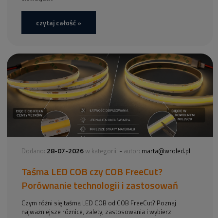
czytaj całość »
28-07-2026
-
Dodano:
w kategorii:
autor:
marta@wroled.pl
Taśma LED COB czy COB FreeCut?
Porównanie technologii i zastosowań
Czym różni się taśma LED COB od COB FreeCut? Poznaj
najważniejsze różnice, zalety, zastosowania i wybierz