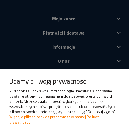
Moje konto
Płatności i dostawa
Informacje
O nas
Produkty
Dbamy o Twoją prywatność
Pliki cookies i pokrewne im technologie umożliwiają poprawne
działanie strony i pomagają nam dostosować ofertę do Twoich
potrzeb. Możesz zaakceptować wykorzystanie przez nas
wszystkich tych plików i przejść do sklepu lub dostosować użycie
plików do swoich preferencji, wybierając opcję "Dostosuj zgody".
Więcej o plikach cookies przeczytasz w naszej Polityce
prywatności.