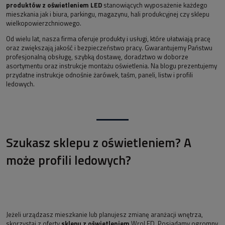
produktów z oświetleniem LED
stanowiących wyposażenie każdego
mieszkania jak i biura, parkingu, magazynu, hali produkcyjnej czy sklepu
wielkopowierzchniowego.
Od wielu lat, nasza firma oferuje produkty i usługi, które ułatwiają pracę
oraz zwiększają jakość i bezpieczeństwo pracy. Gwarantujemy Państwu
profesjonalną obsługę, szybką dostawę, doradztwo w doborze
asortymentu oraz instrukcje montażu oświetlenia. Na blogu prezentujemy
przydatne instrukcje odnośnie żarówek, taśm, paneli, listw i profili
ledowych.
Szukasz sklepu z oświetleniem? A
może profili ledowych?
Jeżeli urządzasz mieszkanie lub planujesz zmianę aranżacji wnętrza,
skorzystaj z oferty
sklepu z oświetleniem
WroLED. Posiadamy ogromny