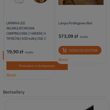
LATARKA LED
Lampa Podłogowa Wol
AKUMULATOROWA
CAMPINGOWA Z HAKIEM | 5
573,09 zł
brutto
TRYBÓW | 600 mAh| USB-C
19,90 zł
DODAJ DO KOSZYKA
brutto
ci
Więcej
Powiadom o dostępności
Więcej
Bestsellery