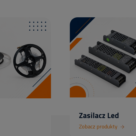
Zasilacz Led
Zobacz produkty