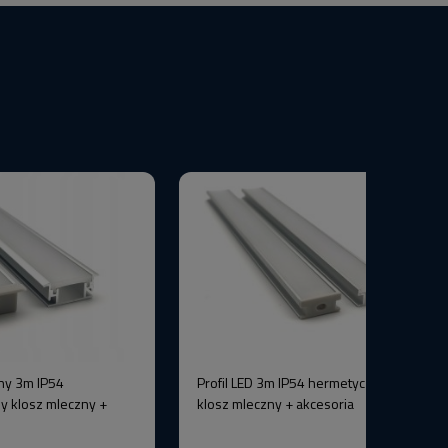
ny 3m IP54
Profil LED 3m IP54 hermetyczny srebrny
y klosz mleczny +
klosz mleczny + akcesoria