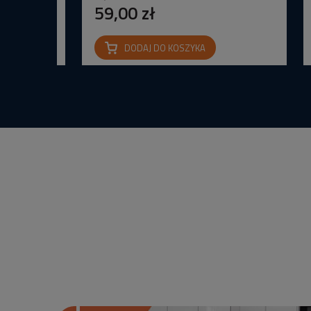
59,00 zł
DODAJ DO KOSZYKA
na IP65 24V
wana Barwa