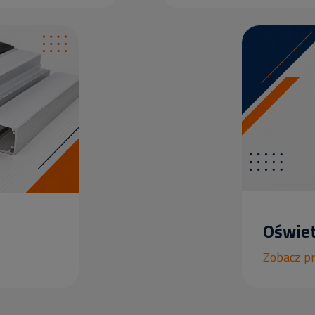
Oświet
Zobacz p