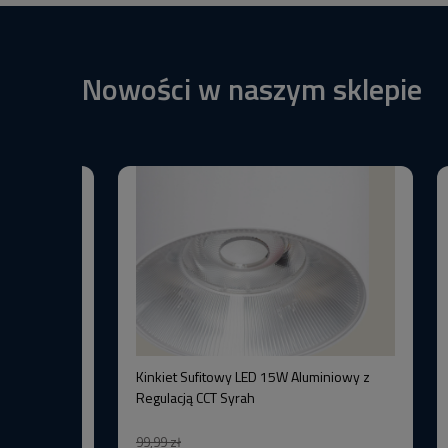
Nowości w naszym sklepie
BW+3000K
Kinkiet Sufitowy LED 15W Aluminiowy z
–Wysoka
Regulacją CCT Syrah
99,99 zł