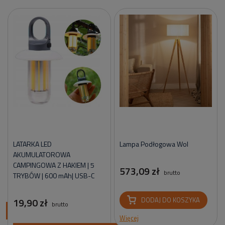
LATARKA LED
Lampa Podłogowa Wol
AKUMULATOROWA
CAMPINGOWA Z HAKIEM | 5
573,09 zł
brutto
TRYBÓW | 600 mAh| USB-C
19,90 zł
DODAJ DO KOSZYKA
brutto
ci
Więcej