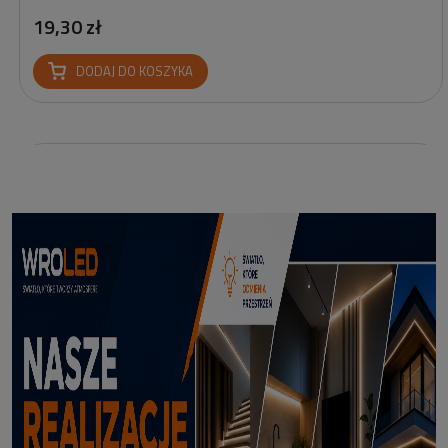
19,30 zł
DODAJ DO KOSZYKA
Profil led podtynkowy GK18-3 czarny 3m