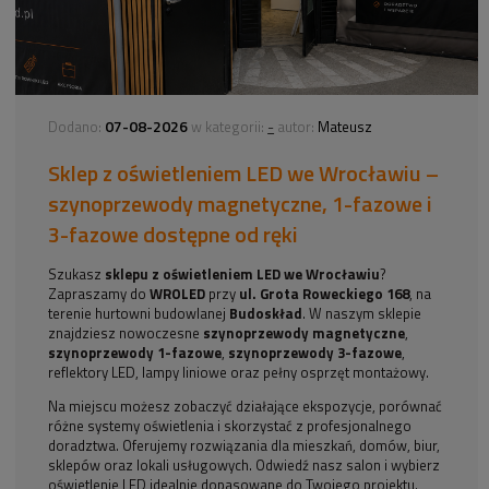
07-08-2026
-
Dodano:
w kategorii:
autor:
Mateusz
Sklep z oświetleniem LED we Wrocławiu –
szynoprzewody magnetyczne, 1-fazowe i
3-fazowe dostępne od ręki
Szukasz
sklepu z oświetleniem LED we Wrocławiu
?
Zapraszamy do
WROLED
przy
ul. Grota Roweckiego 168
, na
terenie hurtowni budowlanej
Budoskład
. W naszym sklepie
znajdziesz nowoczesne
szynoprzewody magnetyczne
,
szynoprzewody 1-fazowe
,
szynoprzewody 3-fazowe
,
reflektory LED, lampy liniowe oraz pełny osprzęt montażowy.
Na miejscu możesz zobaczyć działające ekspozycje, porównać
różne systemy oświetlenia i skorzystać z profesjonalnego
doradztwa. Oferujemy rozwiązania dla mieszkań, domów, biur,
sklepów oraz lokali usługowych. Odwiedź nasz salon i wybierz
oświetlenie LED idealnie dopasowane do Twojego projektu.