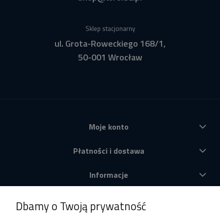
Sklep stacjonarny
ul. Grota-Roweckiego 168/1,
50-001 Wrocław
Moje konto
Płatności i dostawa
Informacje
O nas
Dbamy o Twoją prywatność