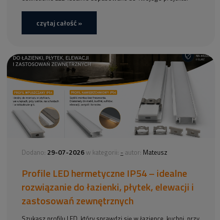
czytaj całość »
29-07-2026
-
Dodano:
w kategorii:
autor:
Mateusz
Profile LED hermetyczne IP54 – idealne
rozwiązanie do łazienki, płytek, elewacji i
zastosowań zewnętrznych
Szukasz profilu LED, który sprawdzi się w łazience, kuchni, przy