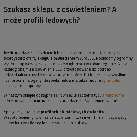
Szukasz sklepu z oświetleniem? A
może profili ledowych?
Jeżeli urządzasz mieszkanie lub planujesz zmianę aranżacji wnętrza,
skorzystaj z oferty
sklepu z oświetleniem
WroLED. Posiadamy ogromny
wybór lamp wewnętrznych oraz zewnętrznych w całym regionie. Nasz
katalog obejmuje oświetlenie LED przystosowane do potrzeb
indywidualnych użytkowników oraz firm. WroLED to przede wszystkim
różnorodne halogeny i
żarówki ledowe
, a także modne
żyrandole,
kinkiety
i inne oprawy.
W naszym sklepie dostępne są również urządzenia typu
smart home
,
które pozwalają m.in. na zdalne zarządzanie oświetleniem w domu.
Specjalizujemy się w
profilach aluminiowych do ledów
.
Współpracujemy również ze stolarzami, czy innymi firmami używającymi
listew led i
zasilaczy led
do swoich produktów.