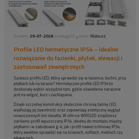
29-07-2026
-
Dodano:
w kategorii:
autor:
Mateusz
Profile LED hermetyczne IP54 – idealne
rozwiązanie do łazienki, płytek, elewacji i
zastosowań zewnętrznych
Szukasz profilu LED, który sprawdzi się w łazience, kuchni, przy
płytkach lub na tarasie? Hermetyczne profile LED IP54 to
doskonały wybór wszędzie tam, gdzie oświetlenie narażone
jest na wilgoć, kurz i zachlapania.
Dzięki szczelnej konstrukcji skutecznie chronią taśmę LED,
wydłużają jej żywotność oraz zapewniają estetyczny wygląd
nowoczesnych linii światła. W ofercie WROLED znajdziesz
zarówno profil wpuszczany IP54, idealny do montażu między
płytkami i w zabudowie g-k, jak i profil nawierzchniowy IP54,
który świetnie sprawdzi się na ścianach, sufitach, meblach czy
elewacjach.