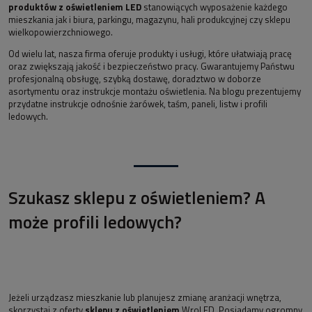
produktów z oświetleniem LED
stanowiących wyposażenie każdego
mieszkania jak i biura, parkingu, magazynu, hali produkcyjnej czy sklepu
wielkopowierzchniowego.
Od wielu lat, nasza firma oferuje produkty i usługi, które ułatwiają pracę
oraz zwiększają jakość i bezpieczeństwo pracy. Gwarantujemy Państwu
profesjonalną obsługę, szybką dostawę, doradztwo w doborze
asortymentu oraz instrukcje montażu oświetlenia. Na blogu prezentujemy
przydatne instrukcje odnośnie żarówek, taśm, paneli, listw i profili
ledowych.
Szukasz sklepu z oświetleniem? A
może profili ledowych?
Jeżeli urządzasz mieszkanie lub planujesz zmianę aranżacji wnętrza,
skorzystaj z oferty
sklepu z oświetleniem
WroLED. Posiadamy ogromny