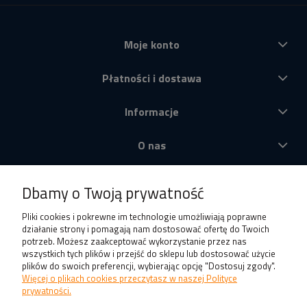
Moje konto
Płatności i dostawa
Informacje
O nas
Produkty
Dbamy o Twoją prywatność
Pliki cookies i pokrewne im technologie umożliwiają poprawne
działanie strony i pomagają nam dostosować ofertę do Twoich
potrzeb. Możesz zaakceptować wykorzystanie przez nas
wszystkich tych plików i przejść do sklepu lub dostosować użycie
plików do swoich preferencji, wybierając opcję "Dostosuj zgody".
Więcej o plikach cookies przeczytasz w naszej Polityce
prywatności.