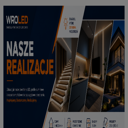
Profil led podtynkowy GK18-3 czarny 3m
114,50 zł
DODAJ DO KOSZYKA