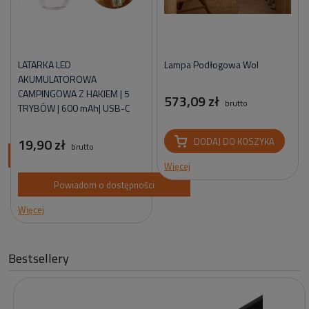
LATARKA LED
Lampa Podłogowa Wol
AKUMULATOROWA
CAMPINGOWA Z HAKIEM | 5
573,09 zł
brutto
TRYBÓW | 600 mAh| USB-C
19,90 zł
DODAJ DO KOSZYKA
brutto
ci
Więcej
Powiadom o dostępności
Więcej
Bestsellery