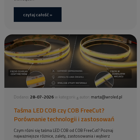
czytaj całość »
28-07-2026
-
Dodano:
w kategorii:
autor:
marta@wroled.pl
Taśma LED COB czy COB FreeCut?
Porównanie technologii i zastosowań
Czym różni się taśma LED COB od COB FreeCut? Poznaj
najważniejsze różnice, zalety, zastosowania i wybierz