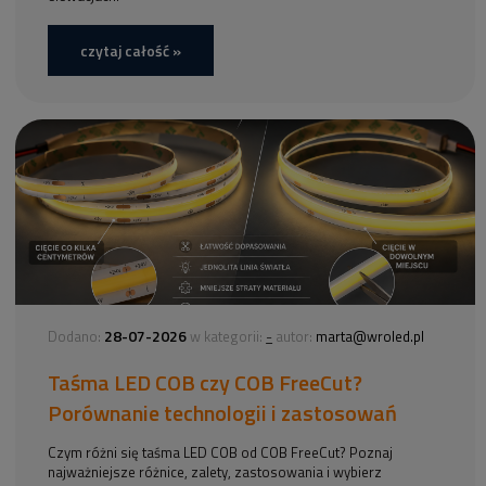
czytaj całość »
28-07-2026
-
Dodano:
w kategorii:
autor:
marta@wroled.pl
Taśma LED COB czy COB FreeCut?
Porównanie technologii i zastosowań
Czym różni się taśma LED COB od COB FreeCut? Poznaj
najważniejsze różnice, zalety, zastosowania i wybierz