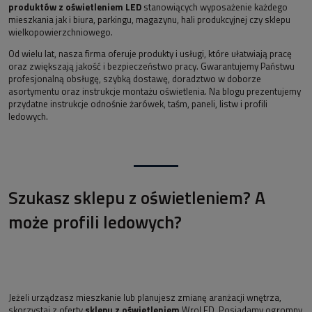
produktów z oświetleniem LED
stanowiących wyposażenie każdego
mieszkania jak i biura, parkingu, magazynu, hali produkcyjnej czy sklepu
wielkopowierzchniowego.
Od wielu lat, nasza firma oferuje produkty i usługi, które ułatwiają pracę
oraz zwiększają jakość i bezpieczeństwo pracy. Gwarantujemy Państwu
profesjonalną obsługę, szybką dostawę, doradztwo w doborze
asortymentu oraz instrukcje montażu oświetlenia. Na blogu prezentujemy
przydatne instrukcje odnośnie żarówek, taśm, paneli, listw i profili
ledowych.
Szukasz sklepu z oświetleniem? A
może profili ledowych?
Jeżeli urządzasz mieszkanie lub planujesz zmianę aranżacji wnętrza,
skorzystaj z oferty
sklepu z oświetleniem
WroLED. Posiadamy ogromny