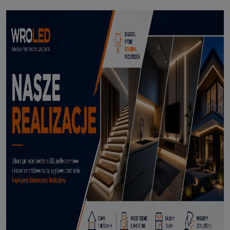
Profil led podtynkowy GK18-3 czarny 3m
114,50 zł
DODAJ DO KOSZYKA