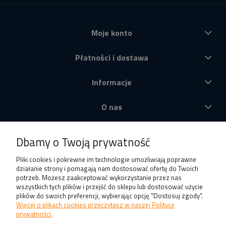
Moje konto
Płatności i dostawa
Informacje
O nas
Produkty
Dbamy o Twoją prywatność
Pliki cookies i pokrewne im technologie umożliwiają poprawne
działanie strony i pomagają nam dostosować ofertę do Twoich
potrzeb. Możesz zaakceptować wykorzystanie przez nas
wszystkich tych plików i przejść do sklepu lub dostosować użycie
plików do swoich preferencji, wybierając opcję "Dostosuj zgody".
Więcej o plikach cookies przeczytasz w naszej Polityce
prywatności.