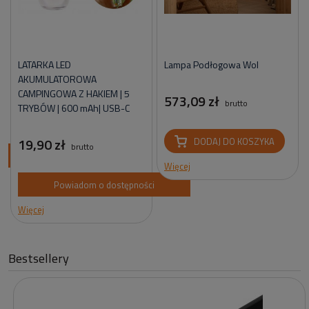
LATARKA LED
Lampa Podłogowa Wol
AKUMULATOROWA
CAMPINGOWA Z HAKIEM | 5
573,09 zł
brutto
TRYBÓW | 600 mAh| USB-C
19,90 zł
DODAJ DO KOSZYKA
brutto
ci
Więcej
Powiadom o dostępności
Więcej
Bestsellery