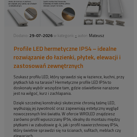
29-07-2026
-
Dodano:
w kategorii:
autor:
Mateusz
Profile LED hermetyczne IP54 – idealne
rozwiązanie do łazienki, płytek, elewacji i
zastosowań zewnętrznych
Szukasz profilu LED, który sprawdzi się w łazience, kuchni, przy
płytkach lub na tarasie? Hermetyczne profile LED IP54 to
doskonały wybór wszędzie tam, gdzie oświetlenie narażone
jest na wilgoć, kurz i zachlapania.
Dzięki szczelnej konstrukcji skutecznie chronią taśmę LED,
wydłużają jej żywotność oraz zapewniają estetyczny wygląd
nowoczesnych linii światła. W ofercie WROLED znajdziesz
zarówno profil wpuszczany IP54, idealny do montażu między
płytkami i w zabudowie g-k, jak i profil nawierzchniowy IP54,
który świetnie sprawdzi się na ścianach, sufitach, meblach czy
elewacjach.