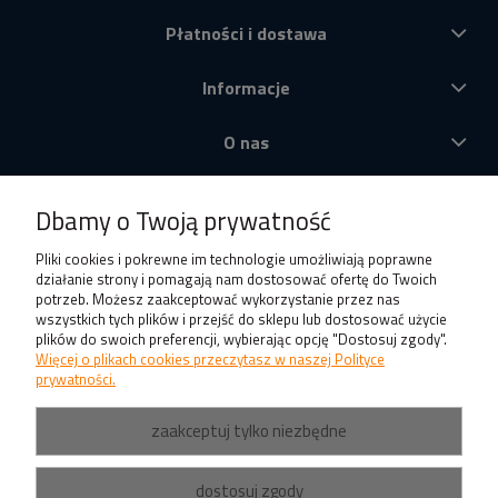
Płatności i dostawa
Informacje
O nas
Produkty
Dbamy o Twoją prywatność
Pliki cookies i pokrewne im technologie umożliwiają poprawne
działanie strony i pomagają nam dostosować ofertę do Twoich
potrzeb. Możesz zaakceptować wykorzystanie przez nas
wszystkich tych plików i przejść do sklepu lub dostosować użycie
plików do swoich preferencji, wybierając opcję "Dostosuj zgody".
Więcej o plikach cookies przeczytasz w naszej Polityce
prywatności.
zaakceptuj tylko niezbędne
dostosuj zgody