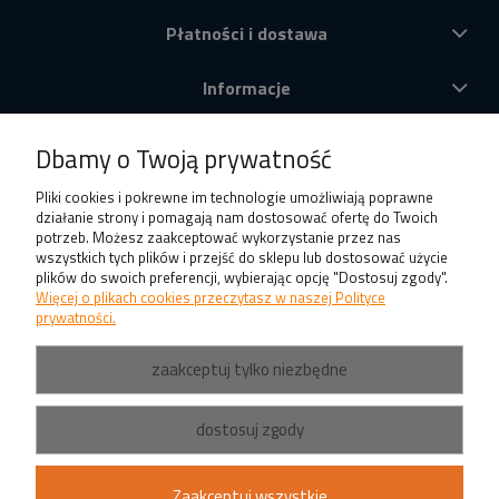
Płatności i dostawa
Informacje
O nas
Dbamy o Twoją prywatność
Produkty
Pliki cookies i pokrewne im technologie umożliwiają poprawne
działanie strony i pomagają nam dostosować ofertę do Twoich
potrzeb. Możesz zaakceptować wykorzystanie przez nas
wszystkich tych plików i przejść do sklepu lub dostosować użycie
plików do swoich preferencji, wybierając opcję "Dostosuj zgody".
Więcej o plikach cookies przeczytasz w naszej Polityce
prywatności.
zaakceptuj tylko niezbędne
dostosuj zgody
Zaakceptuj wszystkie