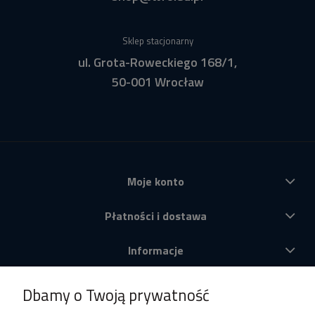
Sklep stacjonarny
ul. Grota-Roweckiego 168/1,
50-001 Wrocław
Moje konto
Płatności i dostawa
Informacje
O nas
Dbamy o Twoją prywatność