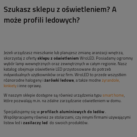
Szukasz sklepu z oświetleniem? A
może profili ledowych?
Jeżeli urządzasz mieszkanie lub planujesz zmianę aranżacji wnętrza,
skorzystaj z oferty
sklepu z oświetleniem
WroLED. Posiadamy ogromny
wybór lamp wewnętrznych oraz zewnętrznych w całym regionie. Nasz
katalog obejmuje oświetlenie LED przystosowane do potrzeb
indywidualnych użytkowników oraz firm. WroLED to przede wszystkim
różnorodne halogeny i
żarówki ledowe
, a także modne
żyrandole,
kinkiety
i inne oprawy.
W naszym sklepie dostępne są również urządzenia typu
smart home
,
które pozwalają m.in. na zdalne zarządzanie oświetleniem w domu.
Specjalizujemy się w
profilach aluminiowych do ledów
.
Współpracujemy również ze stolarzami, czy innymi firmami używającymi
listew led i
zasilaczy led
do swoich produktów.