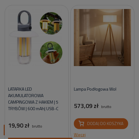
LATARKA LED
Lampa Podłogowa Wol
AKUMULATOROWA
CAMPINGOWA Z HAKIEM | 5
573,09 zł
brutto
TRYBÓW | 600 mAh| USB-C
19,90 zł
DODAJ DO KOSZYKA
brutto
ci
Więcej