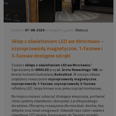
07-08-2026
-
Dodano:
w kategorii:
autor:
Mateusz
Sklep z oświetleniem LED we Wrocławiu –
szynoprzewody magnetyczne, 1-fazowe i
3-fazowe dostępne od ręki
Szukasz
sklepu z oświetleniem LED we Wrocławiu
?
Zapraszamy do
WROLED
przy
ul. Grota Roweckiego 168
, na
terenie hurtowni budowlanej
Budoskład
. W naszym sklepie
znajdziesz nowoczesne
szynoprzewody magnetyczne
,
szynoprzewody 1-fazowe
,
szynoprzewody 3-fazowe
,
reflektory LED, lampy liniowe oraz pełny osprzęt montażowy.
Na miejscu możesz zobaczyć działające ekspozycje, porównać
różne systemy oświetlenia i skorzystać z profesjonalnego
doradztwa. Oferujemy rozwiązania dla mieszkań, domów, biur,
sklepów oraz lokali usługowych. Odwiedź nasz salon i wybierz
oświetlenie LED idealnie dopasowane do Twojego projektu.