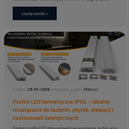
czytaj całość »
29-07-2026
-
Dodano:
w kategorii:
autor:
Mateusz
Profile LED hermetyczne IP54 – idealne
rozwiązanie do łazienki, płytek, elewacji i
zastosowań zewnętrznych
Szukasz profilu LED, który sprawdzi się w łazience, kuchni, przy