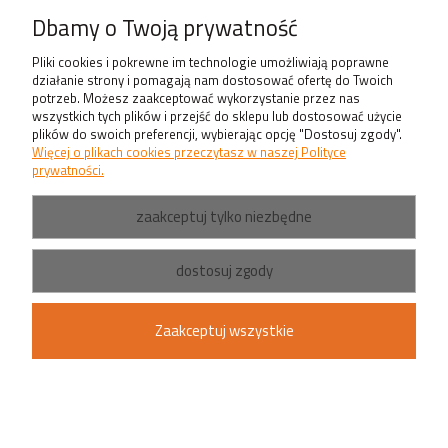
Produkty
Dbamy o Twoją prywatność
Pliki cookies i pokrewne im technologie umożliwiają poprawne
działanie strony i pomagają nam dostosować ofertę do Twoich
potrzeb. Możesz zaakceptować wykorzystanie przez nas
wszystkich tych plików i przejść do sklepu lub dostosować użycie
plików do swoich preferencji, wybierając opcję "Dostosuj zgody".
Więcej o plikach cookies przeczytasz w naszej Polityce
prywatności.
zaakceptuj tylko niezbędne
dostosuj zgody
Zaakceptuj wszystkie
pokaż pełną wersję strony
Sklep internetowy Shoper.pl