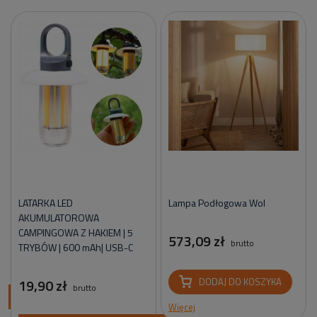
LATARKA LED
Lampa Podłogowa Wol
AKUMULATOROWA
CAMPINGOWA Z HAKIEM | 5
573,09 zł
brutto
TRYBÓW | 600 mAh| USB-C
19,90 zł
DODAJ DO KOSZYKA
brutto
ci
Więcej