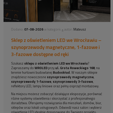
07-08-2026
-
Dodano:
w kategorii:
autor:
Mateusz
Sklep z oświetleniem LED we Wrocławiu –
szynoprzewody magnetyczne, 1-fazowe i
3-fazowe dostępne od ręki
Szukasz
sklepu z oświetleniem LED we Wrocławiu
?
Zapraszamy do
WROLED
przy
ul. Grota Roweckiego 168
, na
terenie hurtowni budowlanej
Budoskład
. W naszym sklepie
znajdziesz nowoczesne
szynoprzewody magnetyczne
,
szynoprzewody 1-fazowe
,
szynoprzewody 3-fazowe
,
reflektory LED, lampy liniowe oraz pełny osprzęt montażowy.
Na miejscu możesz zobaczyć działające ekspozycje, porównać
różne systemy oświetlenia i skorzystać z profesjonalnego
doradztwa. Oferujemy rozwiązania dla mieszkań, domów, biur,
sklepów oraz lokali usługowych. Odwiedź nasz salon i wybierz
oświetlenie LED idealnie dopasowane do Twojego projektu.