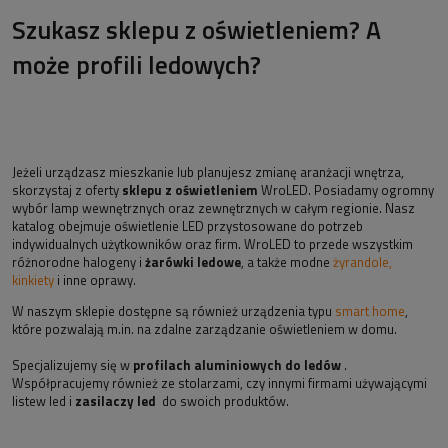
Szukasz sklepu z oświetleniem? A
może profili ledowych?
Jeżeli urządzasz mieszkanie lub planujesz zmianę aranżacji wnętrza,
skorzystaj z oferty
sklepu z oświetleniem
WroLED. Posiadamy ogromny
wybór lamp wewnętrznych oraz zewnętrznych w całym regionie. Nasz
katalog obejmuje oświetlenie LED przystosowane do potrzeb
indywidualnych użytkowników oraz firm. WroLED to przede wszystkim
różnorodne halogeny i
żarówki ledowe
, a także modne
żyrandole,
kinkiety
i inne oprawy.
W naszym sklepie dostępne są również urządzenia typu
smart home
,
które pozwalają m.in. na zdalne zarządzanie oświetleniem w domu.
Specjalizujemy się w
profilach aluminiowych do ledów
.
Współpracujemy również ze stolarzami, czy innymi firmami używającymi
listew led i
zasilaczy led
do swoich produktów.