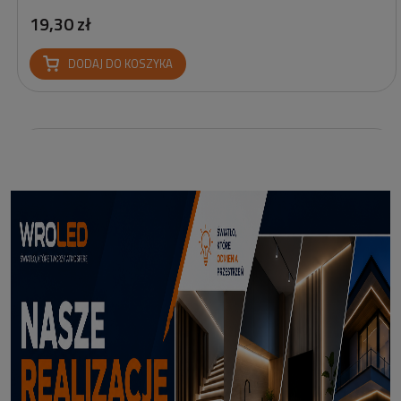
19,30 zł
DODAJ DO KOSZYKA
Profil led Profil LED P6-2 ½ biały 3m