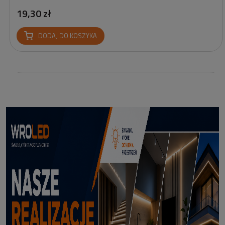
19,30 zł
DODAJ DO KOSZYKA
Profil led podtynkowy GK18-3 czarny 3m