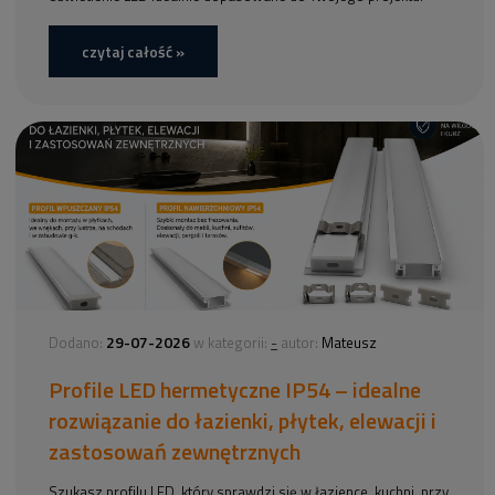
czytaj całość »
29-07-2026
-
Dodano:
w kategorii:
autor:
Mateusz
Profile LED hermetyczne IP54 – idealne
rozwiązanie do łazienki, płytek, elewacji i
zastosowań zewnętrznych
Szukasz profilu LED, który sprawdzi się w łazience, kuchni, przy