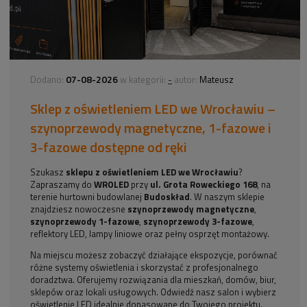
07-08-2026
-
Dodano:
w kategorii:
autor:
Mateusz
Sklep z oświetleniem LED we Wrocławiu –
szynoprzewody magnetyczne, 1-fazowe i
3-fazowe dostępne od ręki
Szukasz
sklepu z oświetleniem LED we Wrocławiu
?
Zapraszamy do
WROLED
przy
ul. Grota Roweckiego 168
, na
terenie hurtowni budowlanej
Budoskład
. W naszym sklepie
znajdziesz nowoczesne
szynoprzewody magnetyczne
,
szynoprzewody 1-fazowe
,
szynoprzewody 3-fazowe
,
reflektory LED, lampy liniowe oraz pełny osprzęt montażowy.
Na miejscu możesz zobaczyć działające ekspozycje, porównać
różne systemy oświetlenia i skorzystać z profesjonalnego
doradztwa. Oferujemy rozwiązania dla mieszkań, domów, biur,
sklepów oraz lokali usługowych. Odwiedź nasz salon i wybierz
oświetlenie LED idealnie dopasowane do Twojego projektu.