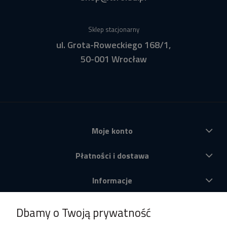
Sklep stacjonarny
ul. Grota-Roweckiego 168/1,
50-001 Wrocław
Moje konto
Płatności i dostawa
Informacje
O nas
Dbamy o Twoją prywatność