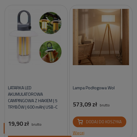
LATARKA LED
Lampa Podłogowa Wol
AKUMULATOROWA
CAMPINGOWA Z HAKIEM | 5
573,09 zł
brutto
TRYBÓW | 600 mAh| USB-C
19,90 zł
DODAJ DO KOSZYKA
brutto
ci
Więcej