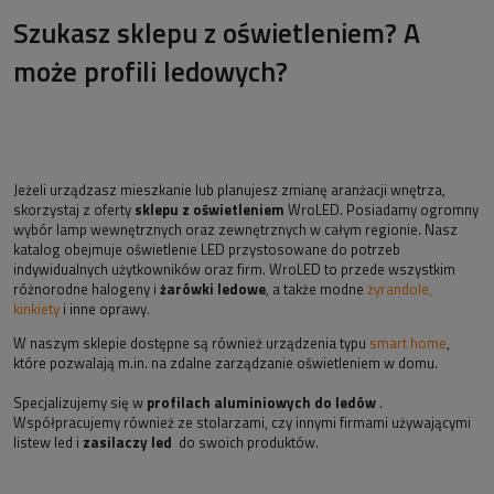
Szukasz sklepu z oświetleniem? A
może profili ledowych?
Jeżeli urządzasz mieszkanie lub planujesz zmianę aranżacji wnętrza,
skorzystaj z oferty
sklepu z oświetleniem
WroLED. Posiadamy ogromny
wybór lamp wewnętrznych oraz zewnętrznych w całym regionie. Nasz
katalog obejmuje oświetlenie LED przystosowane do potrzeb
indywidualnych użytkowników oraz firm. WroLED to przede wszystkim
różnorodne halogeny i
żarówki ledowe
, a także modne
żyrandole,
kinkiety
i inne oprawy.
W naszym sklepie dostępne są również urządzenia typu
smart home
,
które pozwalają m.in. na zdalne zarządzanie oświetleniem w domu.
Specjalizujemy się w
profilach aluminiowych do ledów
.
Współpracujemy również ze stolarzami, czy innymi firmami używającymi
listew led i
zasilaczy led
do swoich produktów.