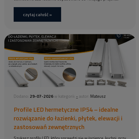
czytaj całość »
29-07-2026
-
Dodano:
w kategorii:
autor:
Mateusz
Profile LED hermetyczne IP54 – idealne
rozwiązanie do łazienki, płytek, elewacji i
zastosowań zewnętrznych
Szukasz profilu LED, który sprawdzi się w łazience, kuchni, przy