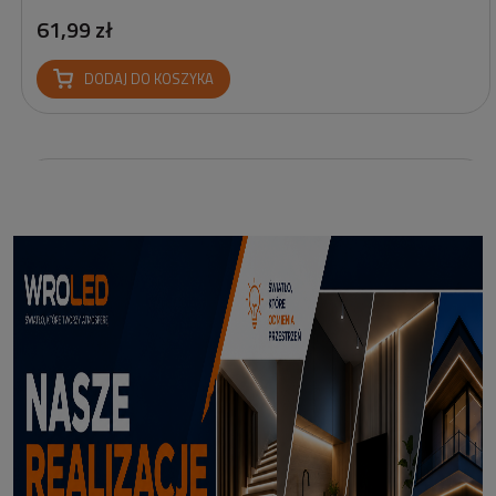
61,99 zł
DODAJ DO KOSZYKA
Profil led podtynkowy GK18-3 czarny 3m