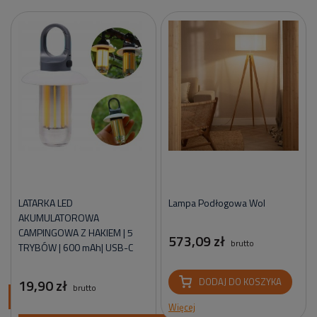
LATARKA LED
Lampa Podłogowa Wol
AKUMULATOROWA
CAMPINGOWA Z HAKIEM | 5
573,09 zł
brutto
TRYBÓW | 600 mAh| USB-C
19,90 zł
DODAJ DO KOSZYKA
brutto
ci
Więcej