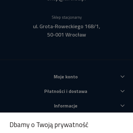
Sklep stacjonarny
ul. Grota-Roweckiego 168/1,
50-001 Wrocław
Moje konto
Płatności i dostawa
Informacje
O nas
Dbamy o Twoją prywatność