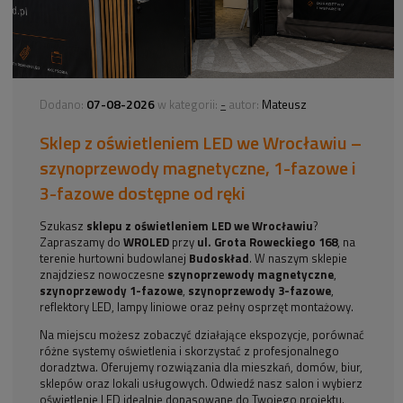
07-08-2026
-
Dodano:
w kategorii:
autor:
Mateusz
Sklep z oświetleniem LED we Wrocławiu –
szynoprzewody magnetyczne, 1-fazowe i
3-fazowe dostępne od ręki
Szukasz
sklepu z oświetleniem LED we Wrocławiu
?
Zapraszamy do
WROLED
przy
ul. Grota Roweckiego 168
, na
terenie hurtowni budowlanej
Budoskład
. W naszym sklepie
znajdziesz nowoczesne
szynoprzewody magnetyczne
,
szynoprzewody 1-fazowe
,
szynoprzewody 3-fazowe
,
reflektory LED, lampy liniowe oraz pełny osprzęt montażowy.
Na miejscu możesz zobaczyć działające ekspozycje, porównać
różne systemy oświetlenia i skorzystać z profesjonalnego
doradztwa. Oferujemy rozwiązania dla mieszkań, domów, biur,
sklepów oraz lokali usługowych. Odwiedź nasz salon i wybierz
oświetlenie LED idealnie dopasowane do Twojego projektu.