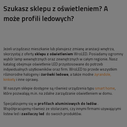
Szukasz sklepu z oświetleniem? A
może profili ledowych?
Jeżeli urządzasz mieszkanie lub planujesz zmianę aranżacji wnętrza,
skorzystaj z oferty
sklepu z oświetleniem
WroLED. Posiadamy ogromny
wybór lamp wewnętrznych oraz zewnętrznych w całym regionie. Nasz
katalog obejmuje oświetlenie LED przystosowane do potrzeb
indywidualnych użytkowników oraz firm. WroLED to przede wszystkim
różnorodne halogeny i
żarówki ledowe
, a także modne
żyrandole,
kinkiety
i inne oprawy.
W naszym sklepie dostępne są również urządzenia typu
smart home
,
które pozwalają m.in. na zdalne zarządzanie oświetleniem w domu.
Specjalizujemy się w
profilach aluminiowych do ledów
.
Współpracujemy również ze stolarzami, czy innymi firmami używającymi
listew led i
zasilaczy led
do swoich produktów.