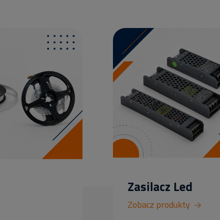
Zasilacz Led
Zobacz produkty