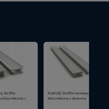
ny 3m IP54
Profil LED 3m IP54 hermetyczny srebrny
y klosz mleczny +
klosz mleczny + akcesoria