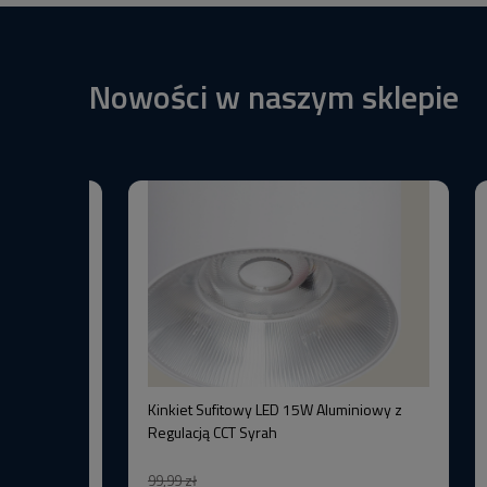
Nowości w naszym sklepie
BW+3000K
Kinkiet Sufitowy LED 15W Aluminiowy z
–Wysoka
Regulacją CCT Syrah
99,99 zł