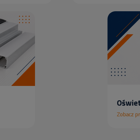
Oświet
Zobacz p