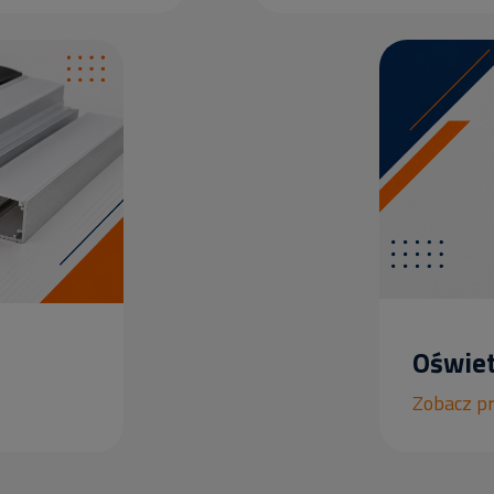
Oświet
Zobacz p