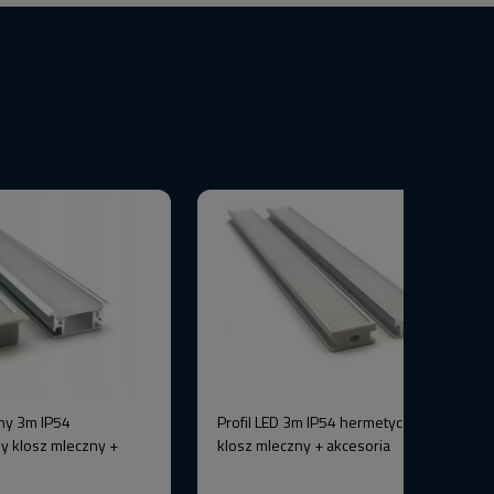
ny 3m IP54
Profil LED 3m IP54 hermetyczny srebrny
y klosz mleczny +
klosz mleczny + akcesoria