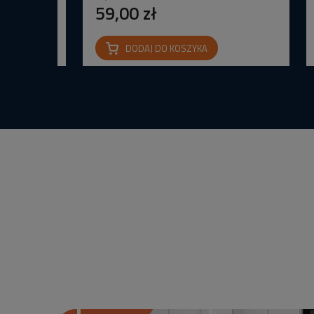
59,00 zł
DODAJ DO KOSZYKA
na IP65 24V
wana Barwa