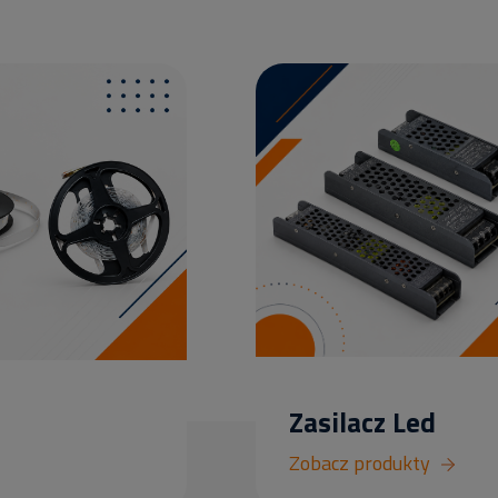
Zasilacz Led
Zobacz produkty