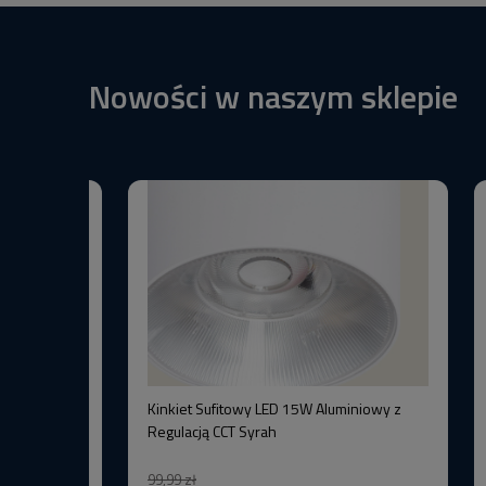
Nowości w naszym sklepie
BW+3000K
Kinkiet Sufitowy LED 15W Aluminiowy z
–Wysoka
Regulacją CCT Syrah
99,99 zł