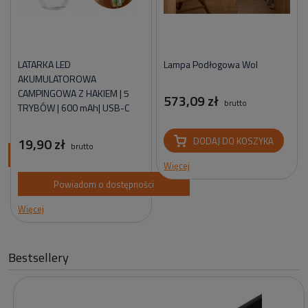
LATARKA LED
Lampa Podłogowa Wol
AKUMULATOROWA
CAMPINGOWA Z HAKIEM | 5
573,09 zł
brutto
TRYBÓW | 600 mAh| USB-C
19,90 zł
DODAJ DO KOSZYKA
brutto
ci
Więcej
Powiadom o dostępności
Więcej
Bestsellery