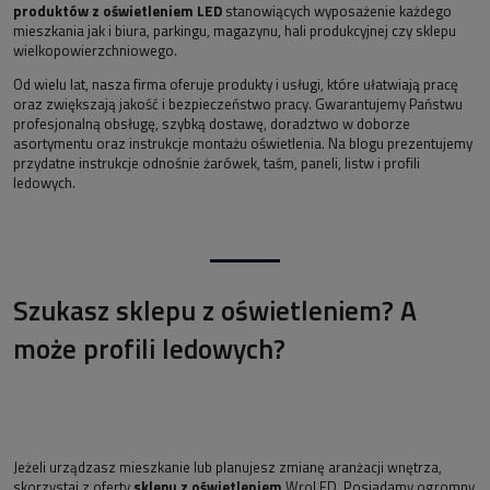
produktów z oświetleniem LED
stanowiących wyposażenie każdego
mieszkania jak i biura, parkingu, magazynu, hali produkcyjnej czy sklepu
wielkopowierzchniowego.
Od wielu lat, nasza firma oferuje produkty i usługi, które ułatwiają pracę
oraz zwiększają jakość i bezpieczeństwo pracy. Gwarantujemy Państwu
profesjonalną obsługę, szybką dostawę, doradztwo w doborze
asortymentu oraz instrukcje montażu oświetlenia. Na blogu prezentujemy
przydatne instrukcje odnośnie żarówek, taśm, paneli, listw i profili
ledowych.
Szukasz sklepu z oświetleniem? A
może profili ledowych?
Jeżeli urządzasz mieszkanie lub planujesz zmianę aranżacji wnętrza,
skorzystaj z oferty
sklepu z oświetleniem
WroLED. Posiadamy ogromny