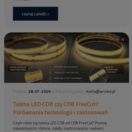
czytaj całość »
28-07-2026
-
Dodano:
w kategorii:
autor:
marta@wroled.pl
Taśma LED COB czy COB FreeCut?
Porównanie technologii i zastosowań
Czym różni się taśma LED COB od COB FreeCut? Poznaj
najważniejsze różnice, zalety, zastosowania i wybierz