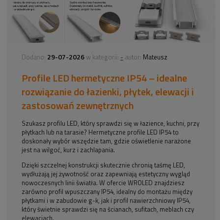
29-07-2026
-
Dodano:
w kategorii:
autor:
Mateusz
Profile LED hermetyczne IP54 – idealne
rozwiązanie do łazienki, płytek, elewacji i
zastosowań zewnętrznych
Szukasz profilu LED, który sprawdzi się w łazience, kuchni, przy
płytkach lub na tarasie? Hermetyczne profile LED IP54 to
doskonały wybór wszędzie tam, gdzie oświetlenie narażone
jest na wilgoć, kurz i zachlapania.
Dzięki szczelnej konstrukcji skutecznie chronią taśmę LED,
wydłużają jej żywotność oraz zapewniają estetyczny wygląd
nowoczesnych linii światła. W ofercie WROLED znajdziesz
zarówno profil wpuszczany IP54, idealny do montażu między
płytkami i w zabudowie g-k, jak i profil nawierzchniowy IP54,
który świetnie sprawdzi się na ścianach, sufitach, meblach czy
elewacjach.