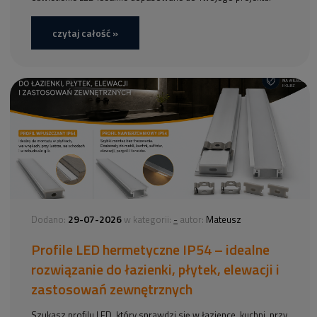
czytaj całość »
29-07-2026
-
Dodano:
w kategorii:
autor:
Mateusz
Profile LED hermetyczne IP54 – idealne
rozwiązanie do łazienki, płytek, elewacji i
zastosowań zewnętrznych
Szukasz profilu LED, który sprawdzi się w łazience, kuchni, przy