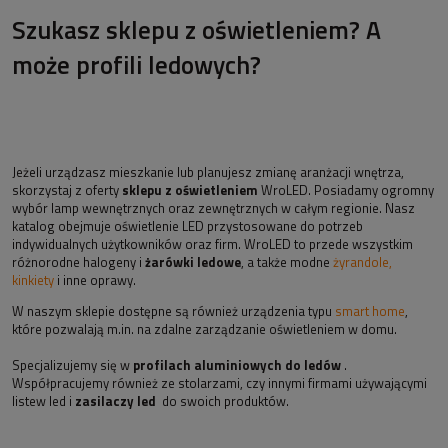
Szukasz sklepu z oświetleniem? A
może profili ledowych?
Jeżeli urządzasz mieszkanie lub planujesz zmianę aranżacji wnętrza,
skorzystaj z oferty
sklepu z oświetleniem
WroLED. Posiadamy ogromny
wybór lamp wewnętrznych oraz zewnętrznych w całym regionie. Nasz
katalog obejmuje oświetlenie LED przystosowane do potrzeb
indywidualnych użytkowników oraz firm. WroLED to przede wszystkim
różnorodne halogeny i
żarówki ledowe
, a także modne
żyrandole,
kinkiety
i inne oprawy.
W naszym sklepie dostępne są również urządzenia typu
smart home
,
które pozwalają m.in. na zdalne zarządzanie oświetleniem w domu.
Specjalizujemy się w
profilach aluminiowych do ledów
.
Współpracujemy również ze stolarzami, czy innymi firmami używającymi
listew led i
zasilaczy led
do swoich produktów.