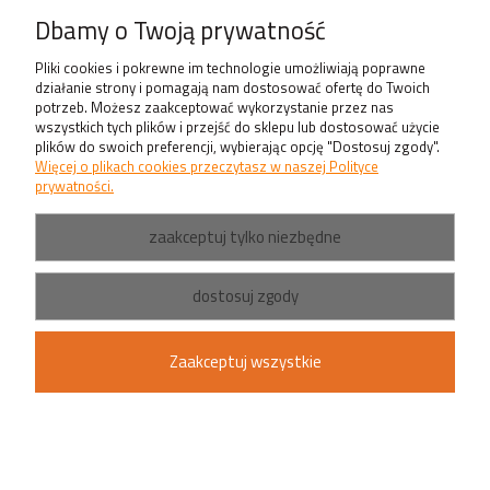
Produkty
Dbamy o Twoją prywatność
Pliki cookies i pokrewne im technologie umożliwiają poprawne
działanie strony i pomagają nam dostosować ofertę do Twoich
potrzeb. Możesz zaakceptować wykorzystanie przez nas
wszystkich tych plików i przejść do sklepu lub dostosować użycie
plików do swoich preferencji, wybierając opcję "Dostosuj zgody".
Więcej o plikach cookies przeczytasz w naszej Polityce
prywatności.
zaakceptuj tylko niezbędne
dostosuj zgody
Zaakceptuj wszystkie
pokaż pełną wersję strony
Sklep internetowy Shoper.pl