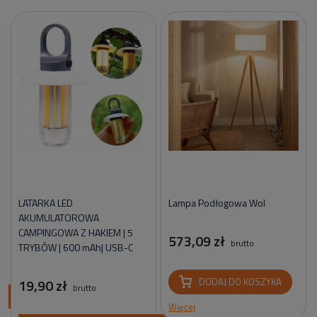
LATARKA LED
Lampa Podłogowa Wol
AKUMULATOROWA
CAMPINGOWA Z HAKIEM | 5
573,09 zł
brutto
TRYBÓW | 600 mAh| USB-C
19,90 zł
DODAJ DO KOSZYKA
brutto
ci
Więcej