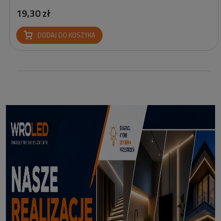
19,30 zł
DODAJ DO KOSZYKA
Profil led podtynkowy GK18-3 czarny 3m