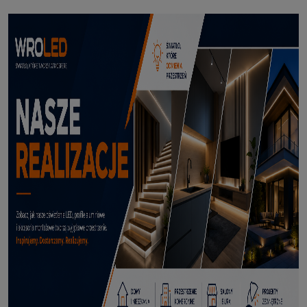
Profil led podtynkowy GK18-3 czarny 3m
114,50 zł
DODAJ DO KOSZYKA