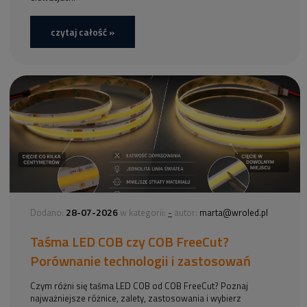
czytaj całość »
28-07-2026
-
Dodano:
w kategorii:
autor:
marta@wroled.pl
Taśma LED COB czy COB FreeCut?
Porównanie technologii i zastosowań
Czym różni się taśma LED COB od COB FreeCut? Poznaj
najważniejsze różnice, zalety, zastosowania i wybierz