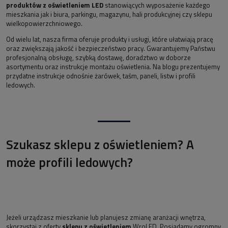
produktów z oświetleniem LED
stanowiących wyposażenie każdego
mieszkania jak i biura, parkingu, magazynu, hali produkcyjnej czy sklepu
wielkopowierzchniowego.
Od wielu lat, nasza firma oferuje produkty i usługi, które ułatwiają pracę
oraz zwiększają jakość i bezpieczeństwo pracy. Gwarantujemy Państwu
profesjonalną obsługę, szybką dostawę, doradztwo w doborze
asortymentu oraz instrukcje montażu oświetlenia. Na blogu prezentujemy
przydatne instrukcje odnośnie żarówek, taśm, paneli, listw i profili
ledowych.
Szukasz sklepu z oświetleniem? A
może profili ledowych?
Jeżeli urządzasz mieszkanie lub planujesz zmianę aranżacji wnętrza,
skorzystaj z oferty
sklepu z oświetleniem
WroLED. Posiadamy ogromny