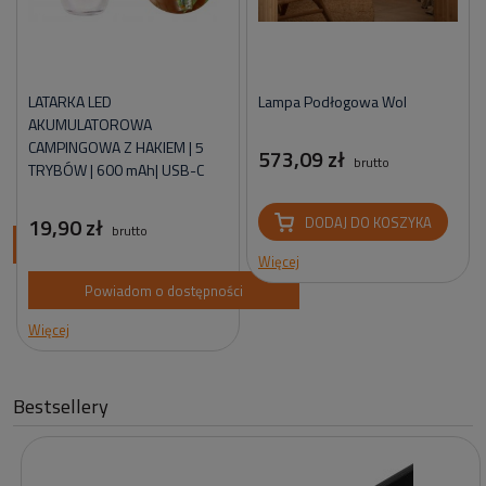
LATARKA LED
Lampa Podłogowa Wol
AKUMULATOROWA
CAMPINGOWA Z HAKIEM | 5
573,09 zł
brutto
TRYBÓW | 600 mAh| USB-C
19,90 zł
DODAJ DO KOSZYKA
brutto
ci
Więcej
Powiadom o dostępności
Więcej
Bestsellery