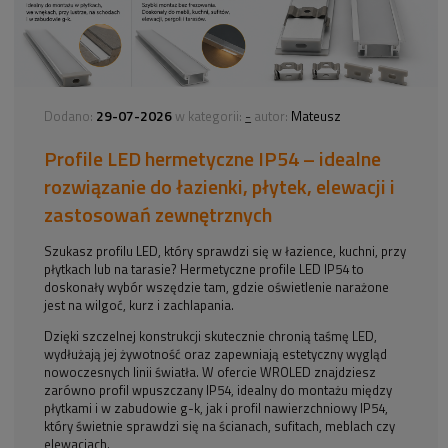
29-07-2026
-
Dodano:
w kategorii:
autor:
Mateusz
Profile LED hermetyczne IP54 – idealne
rozwiązanie do łazienki, płytek, elewacji i
zastosowań zewnętrznych
Szukasz profilu LED, który sprawdzi się w łazience, kuchni, przy
płytkach lub na tarasie? Hermetyczne profile LED IP54 to
doskonały wybór wszędzie tam, gdzie oświetlenie narażone
jest na wilgoć, kurz i zachlapania.
Dzięki szczelnej konstrukcji skutecznie chronią taśmę LED,
wydłużają jej żywotność oraz zapewniają estetyczny wygląd
nowoczesnych linii światła. W ofercie WROLED znajdziesz
zarówno profil wpuszczany IP54, idealny do montażu między
płytkami i w zabudowie g-k, jak i profil nawierzchniowy IP54,
który świetnie sprawdzi się na ścianach, sufitach, meblach czy
elewacjach.