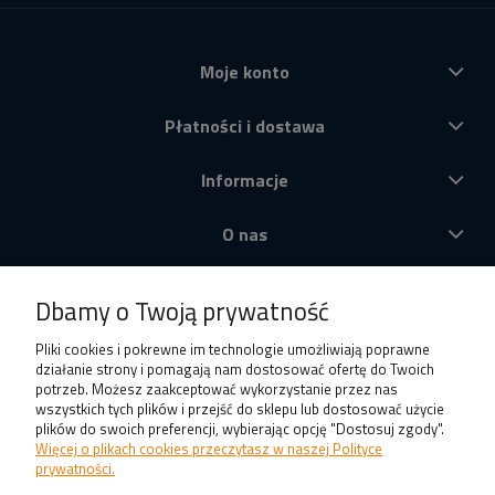
Moje konto
Płatności i dostawa
Informacje
O nas
Produkty
Dbamy o Twoją prywatność
Pliki cookies i pokrewne im technologie umożliwiają poprawne
działanie strony i pomagają nam dostosować ofertę do Twoich
potrzeb. Możesz zaakceptować wykorzystanie przez nas
wszystkich tych plików i przejść do sklepu lub dostosować użycie
plików do swoich preferencji, wybierając opcję "Dostosuj zgody".
Więcej o plikach cookies przeczytasz w naszej Polityce
prywatności.