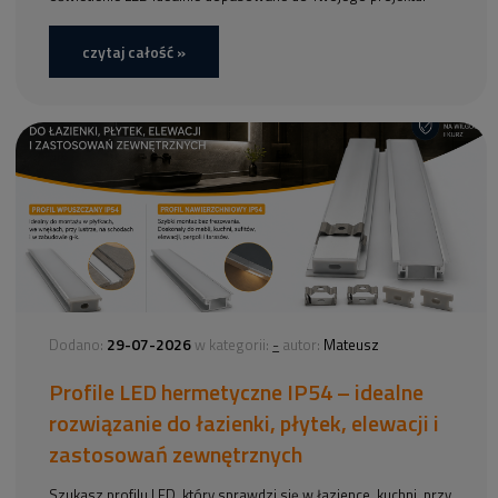
czytaj całość »
29-07-2026
-
Dodano:
w kategorii:
autor:
Mateusz
Profile LED hermetyczne IP54 – idealne
rozwiązanie do łazienki, płytek, elewacji i
zastosowań zewnętrznych
Szukasz profilu LED, który sprawdzi się w łazience, kuchni, przy