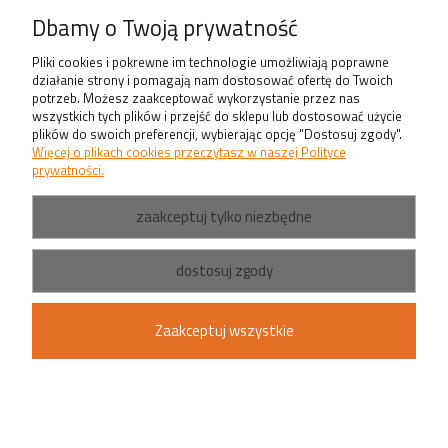
Produkty
Dbamy o Twoją prywatność
Pliki cookies i pokrewne im technologie umożliwiają poprawne
działanie strony i pomagają nam dostosować ofertę do Twoich
potrzeb. Możesz zaakceptować wykorzystanie przez nas
wszystkich tych plików i przejść do sklepu lub dostosować użycie
plików do swoich preferencji, wybierając opcję "Dostosuj zgody".
Więcej o plikach cookies przeczytasz w naszej Polityce
prywatności.
zaakceptuj tylko niezbędne
dostosuj zgody
Zaakceptuj wszystkie
pokaż pełną wersję strony
Sklep internetowy Shoper.pl