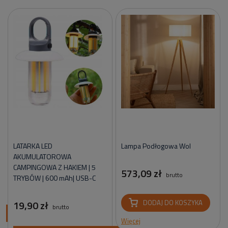
LATARKA LED
Lampa Podłogowa Wol
AKUMULATOROWA
CAMPINGOWA Z HAKIEM | 5
573,09 zł
brutto
TRYBÓW | 600 mAh| USB-C
19,90 zł
DODAJ DO KOSZYKA
brutto
ci
Więcej