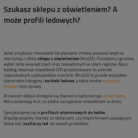
Szukasz sklepu z oświetleniem? A
może profili ledowych?
Jeżeli urządzasz mieszkanie lub planujesz zmianę aranżacji wnętrza,
skorzystaj z oferty
sklepu z oświetleniem
WroLED. Posiadamy ogromny
wybór lamp wewnętrznych oraz zewnętrznych w całym regionie. Nasz
katalog obejmuje oświetlenie LED przystosowane do potrzeb
indywidualnych użytkowników oraz firm. WroLED to przede wszystkim
różnorodne halogeny i
żarówki ledowe
, a także modne
żyrandole,
kinkiety
i inne oprawy.
W naszym sklepie dostępne są również urządzenia typu
smart home
,
które pozwalają m.in. na zdalne zarządzanie oświetleniem w domu.
Specjalizujemy się w
profilach aluminiowych do ledów
.
Współpracujemy również ze stolarzami, czy innymi firmami używającymi
listew led i
zasilaczy led
do swoich produktów.