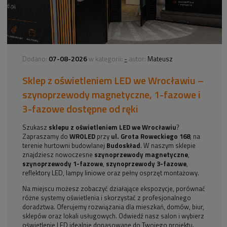
07-08-2026
-
Dodano:
w kategorii:
autor:
Mateusz
Sklep z oświetleniem LED we Wrocławiu –
szynoprzewody magnetyczne, 1-fazowe i
3-fazowe dostępne od ręki
Szukasz
sklepu z oświetleniem LED we Wrocławiu
?
Zapraszamy do
WROLED
przy
ul. Grota Roweckiego 168
, na
terenie hurtowni budowlanej
Budoskład
. W naszym sklepie
znajdziesz nowoczesne
szynoprzewody magnetyczne
,
szynoprzewody 1-fazowe
,
szynoprzewody 3-fazowe
,
reflektory LED, lampy liniowe oraz pełny osprzęt montażowy.
Na miejscu możesz zobaczyć działające ekspozycje, porównać
różne systemy oświetlenia i skorzystać z profesjonalnego
doradztwa. Oferujemy rozwiązania dla mieszkań, domów, biur,
sklepów oraz lokali usługowych. Odwiedź nasz salon i wybierz
oświetlenie LED idealnie dopasowane do Twojego projektu.