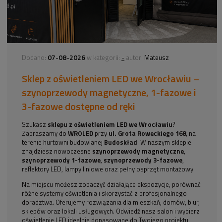
07-08-2026
-
Dodano:
w kategorii:
autor:
Mateusz
Sklep z oświetleniem LED we Wrocławiu –
szynoprzewody magnetyczne, 1-fazowe i
3-fazowe dostępne od ręki
Szukasz
sklepu z oświetleniem LED we Wrocławiu
?
Zapraszamy do
WROLED
przy
ul. Grota Roweckiego 168
, na
terenie hurtowni budowlanej
Budoskład
. W naszym sklepie
znajdziesz nowoczesne
szynoprzewody magnetyczne
,
szynoprzewody 1-fazowe
,
szynoprzewody 3-fazowe
,
reflektory LED, lampy liniowe oraz pełny osprzęt montażowy.
Na miejscu możesz zobaczyć działające ekspozycje, porównać
różne systemy oświetlenia i skorzystać z profesjonalnego
doradztwa. Oferujemy rozwiązania dla mieszkań, domów, biur,
sklepów oraz lokali usługowych. Odwiedź nasz salon i wybierz
oświetlenie LED idealnie dopasowane do Twojego projektu.