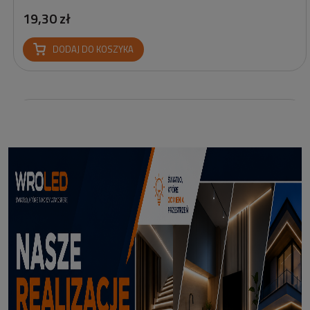
19,30 zł
DODAJ DO KOSZYKA
Profil led Profil LED P6-2 ½ biały 3m