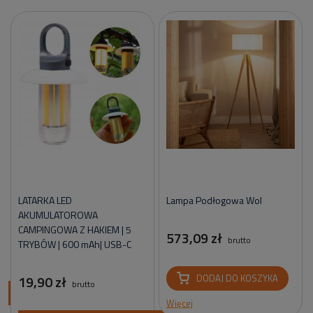
LATARKA LED
Lampa Podłogowa Wol
AKUMULATOROWA
CAMPINGOWA Z HAKIEM | 5
573,09 zł
brutto
TRYBÓW | 600 mAh| USB-C
19,90 zł
DODAJ DO KOSZYKA
brutto
ci
Więcej