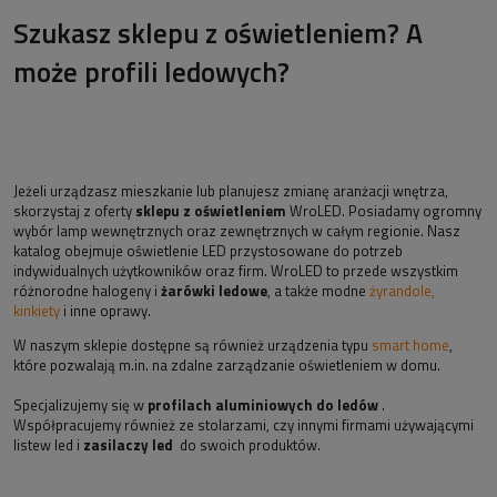
Szukasz sklepu z oświetleniem? A
może profili ledowych?
Jeżeli urządzasz mieszkanie lub planujesz zmianę aranżacji wnętrza,
skorzystaj z oferty
sklepu z oświetleniem
WroLED. Posiadamy ogromny
wybór lamp wewnętrznych oraz zewnętrznych w całym regionie. Nasz
katalog obejmuje oświetlenie LED przystosowane do potrzeb
indywidualnych użytkowników oraz firm. WroLED to przede wszystkim
różnorodne halogeny i
żarówki ledowe
, a także modne
żyrandole,
kinkiety
i inne oprawy.
W naszym sklepie dostępne są również urządzenia typu
smart home
,
które pozwalają m.in. na zdalne zarządzanie oświetleniem w domu.
Specjalizujemy się w
profilach aluminiowych do ledów
.
Współpracujemy również ze stolarzami, czy innymi firmami używającymi
listew led i
zasilaczy led
do swoich produktów.