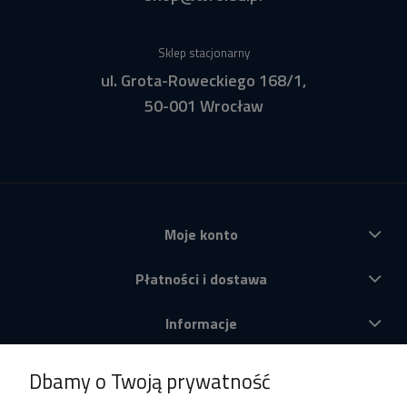
Sklep stacjonarny
ul. Grota-Roweckiego 168/1,
50-001 Wrocław
Moje konto
Płatności i dostawa
Informacje
O nas
Dbamy o Twoją prywatność