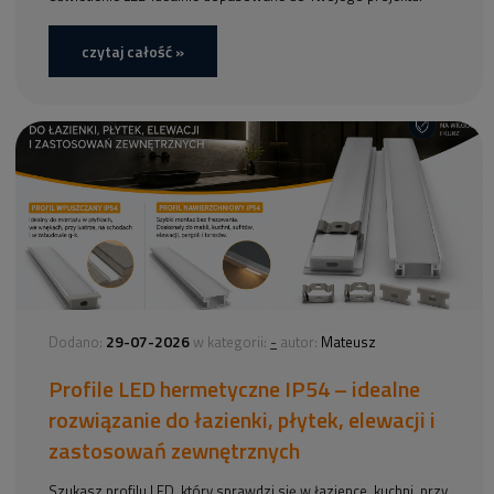
czytaj całość »
29-07-2026
-
Dodano:
w kategorii:
autor:
Mateusz
Profile LED hermetyczne IP54 – idealne
rozwiązanie do łazienki, płytek, elewacji i
zastosowań zewnętrznych
Szukasz profilu LED, który sprawdzi się w łazience, kuchni, przy