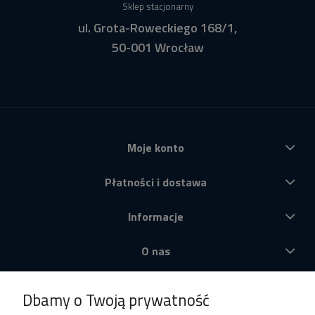
Sklep stacjonarny
ul. Grota-Roweckiego 168/1,
50-001 Wrocław
Moje konto
Płatności i dostawa
Informacje
O nas
Produkty
Dbamy o Twoją prywatność