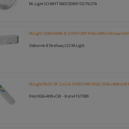
Mi-Light UCHWYT NAŚCIENNY DO PILOTA
Mi.Light ODBIORNIK 8-STREFOWY RGB+WW+CW max15A 
Odbiornik 8 Strefowy LS2 Mi.Light
Mi.Light PILOT RF 2.4G 8-STREFOWY RGB | RGB+WW+CW
Pilot RGB+WW+CW - 8 stref FUT089