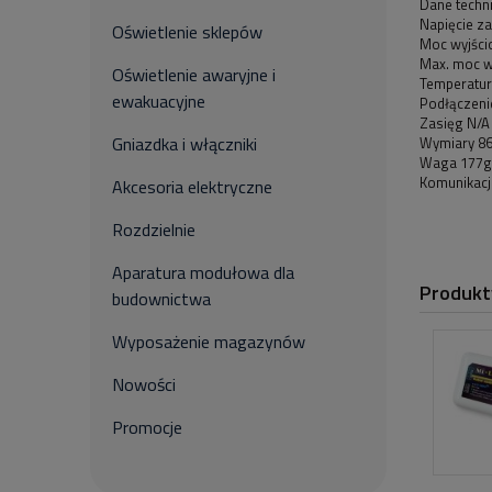
Dane techn
Napięcie za
Oświetlenie sklepów
Moc wyjści
Max. moc w
Oświetlenie awaryjne i
Temperatur
ewakuacyjne
Podłączeni
Zasięg N/A
Gniazdka i włączniki
Wymiary 86
Waga 177g
Komunikacj
Akcesoria elektryczne
Rozdzielnie
Aparatura modułowa dla
Produkt
budownictwa
Wyposażenie magazynów
Nowości
Promocje