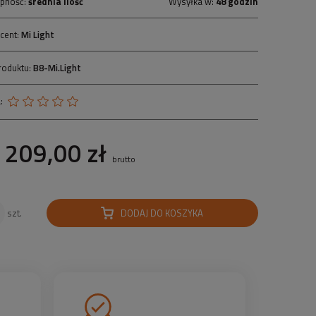
pność:
średnia ilość
Wysyłka w:
48 godzin
cent:
Mi Light
roduktu:
B8-Mi.Light
:
209,00 zł
brutto
DODAJ DO KOSZYKA
szt.