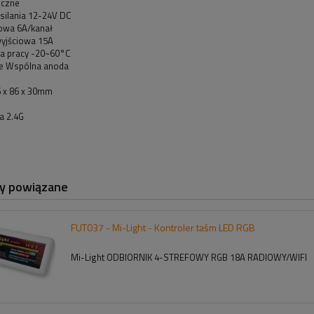
iczne
silania 12-24V DC
owa 6A/kanał
yjściowa 15A
a pracy -20~60°C
e Wspólna anoda
 x 86 x 30mm
a 2.4G
y powiązane
FUT037 - Mi-Light - Kontroler taśm LED RGB
Mi-Light ODBIORNIK 4-STREFOWY RGB 18A RADIOWY/WIFI