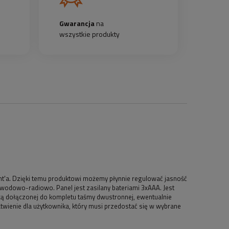
Gwarancja
na
wszystkie produkty
ght'a. Dzięki temu produktowi możemy płynnie regulować jasność
ewodowo-radiowo. Panel jest zasilany bateriami 3xAAA. Jest
ą dołączonej do kompletu taśmy dwustronnej, ewentualnie
łatwienie dla użytkownika, który musi przedostać się w wybrane