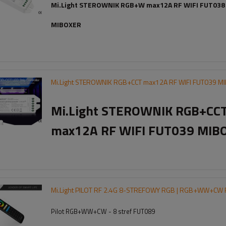
Mi.Light STEROWNIK RGB+W max12A RF WIFI FUT038
MIBOXER
Mi.Light STEROWNIK RGB+CCT max12A RF WIFI FUT039 M
Mi.Light STEROWNIK RGB+CC
max12A RF WIFI FUT039 MIB
Mi.Light PILOT RF 2.4G 8-STREFOWY RGB | RGB+WW+CW
Pilot RGB+WW+CW - 8 stref FUT089