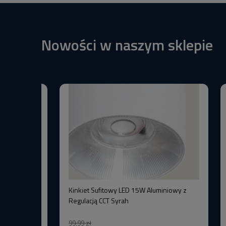
Nowości w naszym sklepie
BW+3000K
Kinkiet Sufitowy LED 15W Aluminiowy z
–Wysoka
Regulacją CCT Syrah
99,99 zł