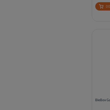
DO
BleBox Ga