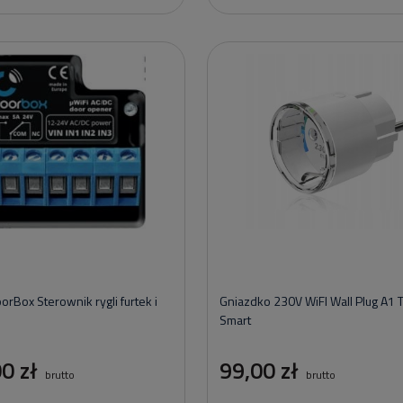
orBox Sterownik rygli furtek i
Gniazdko 230V WiFI Wall Plug A1 
Smart
0 zł
99,00 zł
brutto
brutto