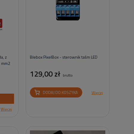
a, z
Blebox PixelBox - sterownik taśm LED
,5 mm2
129,00 zł
brutto
DODAJ DO KOSZYKA
Więcej
Więcej