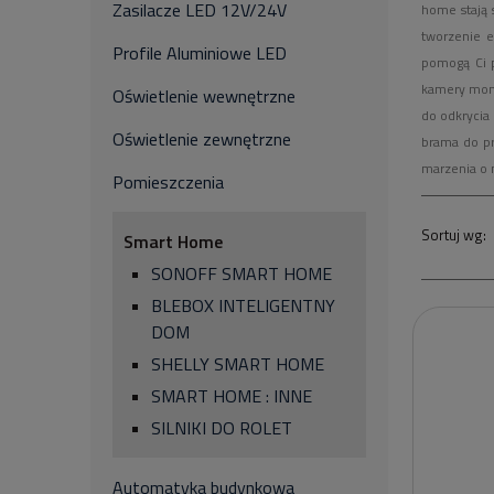
Zasilacze LED 12V/24V
home stają 
tworzenie e
Profile Aluminiowe LED
pomogą Ci p
kamery moni
Oświetlenie wewnętrzne
do odkrycia
Oświetlenie zewnętrzne
brama do pr
marzenia o 
Pomieszczenia
Smart Home
SONOFF SMART HOME
BLEBOX INTELIGENTNY
DOM
SHELLY SMART HOME
SMART HOME : INNE
SILNIKI DO ROLET
Automatyka budynkowa