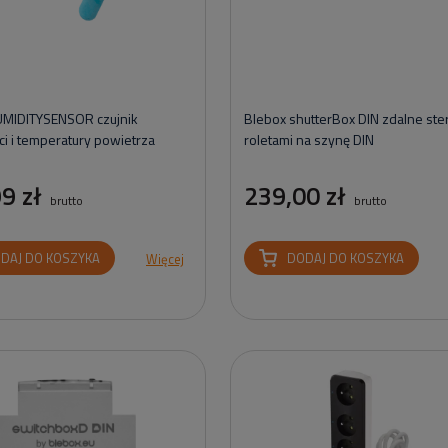
UMIDITYSENSOR czujnik
Blebox shutterBox DIN zdalne st
ci i temperatury powietrza
roletami na szynę DIN
9 zł
239,00 zł
brutto
brutto
DAJ DO KOSZYKA
DODAJ DO KOSZYKA
Więcej