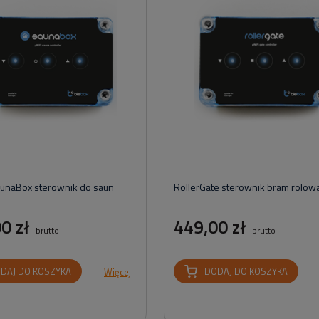
unaBox sterownik do saun
RollerGate sterownik bram rolow
0 zł
449,00 zł
brutto
brutto
DAJ DO KOSZYKA
DODAJ DO KOSZYKA
Więcej