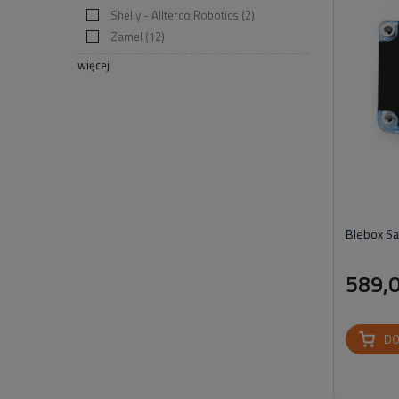
Shelly - Allterco Robotics
(2)
Zamel
(12)
więcej
Blebox Sa
589,0
DO