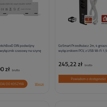
witchBoxD DIN podwójny
GoSmart Przedłużacz 2m, 4 gniazd
wyłącznik czasowy na szynę
wyłącznikiem PCV, z USB Wi-Fi 1
245,22 zł
brutto
0 zł
brutto
Powiadom o dostępności
DAJ DO KOSZYKA
Więcej