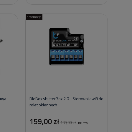
promocja
Tuya
BleBox shutterBox 2.0 - Sterownik wifi do
rolet okiennych
159,00 zł
189,00 zł
brutto