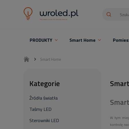
PRODUKTY
Smart Home
Pomies
Oświetlenie LED z montażem
Smart Home
Kategorie
Smar
Źródła światła
Smar
Taśmy LED
W tym miejs
Sterowniki LED
kontrolę na