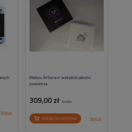
anych
Blebox AirSensor wskaźnik jakości
powietrza
309,00 zł
brutto
Więcej
DODAJ DO KOSZYKA
Więcej