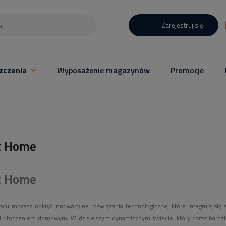
Zarejestruj się
zczenia
Wyposażenie magazynów
Promocje
t Home
t Home
cu możesz odkryć innowacyjne rozwiązania technologiczne, które integrują się
d otoczeniem domowym. W dzisiejszym dynamicznym świecie, który coraz bardziej o