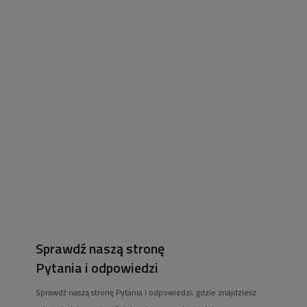
Sklep z taśmami led i oświetleniem!
Nasz sklep oferuje zarówno nowoczesne rozwiązania -
taśmy led, profile
aluminiowe
. Jak i bardziej tradycyjne rozwiązania jak lampy sufitowe czy
lampy na szynie. Siedziba sklepu znajduje się we Wrocławiu, przy ul. Grota-
Roweckiego 168. Większość naszych klientów pochodzi jednak z Internetu!
Staramy się oferować najlepsze ceny na taśmy led (w tym
taśmy led cob
),
żarówki
,
zasilacze do taśm led
. Pomożemy również w doborze urządzeń
smart home do Twojego domu czy mieszkania.
Sprawdź naszą stronę
Pytania i odpowiedzi
Sprawdź naszą stronę Pytania i odpowiedzi, gdzie znajdziesz