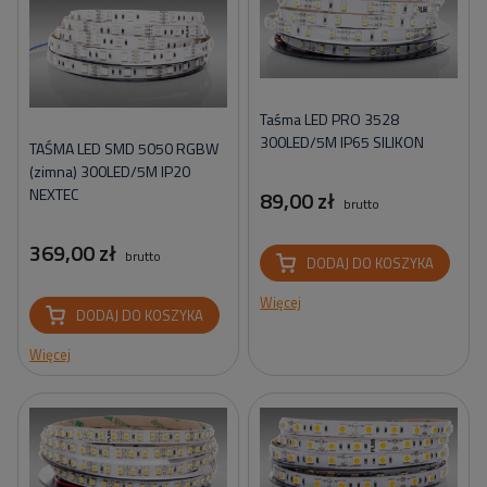
Taśma LED PRO 3528
300LED/5M IP65 SILIKON
TAŚMA LED SMD 5050 RGBW
(zimna) 300LED/5M IP20
NEXTEC
89,00 zł
brutto
369,00 zł
brutto
DODAJ DO KOSZYKA
Więcej
DODAJ DO KOSZYKA
Więcej