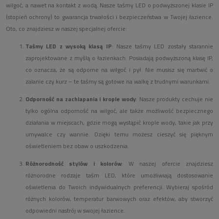
wilgoć, a nawet na kontakt z wodą. Nasze taśmy LED o podwyższonej klasie IP
(stopień ochrony) to gwarancja trwałości i bezpieczeństwa w Twojej łazience.
Oto, co znajdziesz w naszej specjalnej ofercie:
Taśmy LED z wysoką klasą IP
: Nasze taśmy LED zostały starannie
zaprojektowane z myślą o łazienkach. Posiadają podwyższoną klasę IP,
co oznacza, że są odporne na wilgoć i pył. Nie musisz się martwić o
zalanie czy kurz – te taśmy są gotowe na walkę z trudnymi warunkami.
Odporność na zachlapania i krople wody
: Nasze produkty cechuje nie
tylko ogólna odporność na wilgoć, ale także możliwość bezpiecznego
działania w miejscach, gdzie mogą wystąpić krople wody, takie jak przy
umywalce czy wannie. Dzięki temu możesz cieszyć się pięknym
oświetleniem bez obaw o uszkodzenia.
Różnorodność stylów i kolorów
: W naszej ofercie znajdziesz
różnorodne rodzaje taśm LED, które umożliwiają dostosowanie
oświetlenia do Twoich indywidualnych preferencji. Wybieraj spośród
różnych kolorów, temperatur barwowych oraz efektów, aby stworzyć
odpowiedni nastrój w swojej łazience.