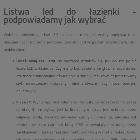
Listwa led do łazienki -
podpowiadamy jak wybrać
Wybór odpowiedniej listwy LED do łazienki może jest ważny, ponieważ musi
ona spełniać różnorodne potrzeby, zarówno pod względem estetycznym, jak i
praktycznym.
Określ swój cel i styl
: Na początek zastanów się, jaki cel ma pełnić
listwa LED w łazience. Czy ma to być oświetlenie główne, akcentowe,
czy może funkcjonalne oświetlenie lustra? Określ również preferowany
styl: nowoczesny, klasyczny, minimalistyczny, czy może bardziej
dekoracyjny.
Klasa IP
: Wybierając oświetlenie do łazienki, zwróć szczególną uwagę
na klasę IP. Im wyższa jest ta liczba, tym lepsza jest ochrona przed
wilgocią i wodą. Dla obszarów wokół wanny lub prysznica, zalecane jest
oświetlenie z co najmniej klasą IP65, zapewniające ochronę przed
zachlapaniem. Jeśli zamierzasz montować listwę w strefie mokrej, takiej
jak wnęka prysznicowa, wybierz oświetlenie o klasie IP68, które jest