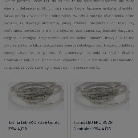
Twoich potrzeb. Listwa LED do łazienki to nie tylko źródło światła, ale także
element dekoracyjny, który może nadać Twojej łazience unikalny charakter.
Nasza oferta zawiera różnorodne style, kształty i rodzaje oświetlenia, które
pozwolą Ci stworzyć atmosferę, jakiej szukasz. Niezależnie od tego, czy
preferujesz nowoczesne minimalistyczne rozwiązania, czy bardziej klasyczne,
eleganckie designy, znajdziesz tu coś dla siebie. Ponadto, listwy LED to nie
tylko estetyka, to także oszczędność energii i ekologiczność. Nasze produkty są
energooszczędne, co pomoże Ci zmniejszyć rachunki za prąd i dbać o
środowisko naturalne. Dodatkowo, oświetlenie LED jest trwałe i niezawodne,
co sprawi, że będziesz mógł cieszyć się nim przez wiele lat.
Taśma LED EKO 3528 Ciepła
Taśma LED EKO 3528
IP64 4,8W
Neutralna IP64 4.8W