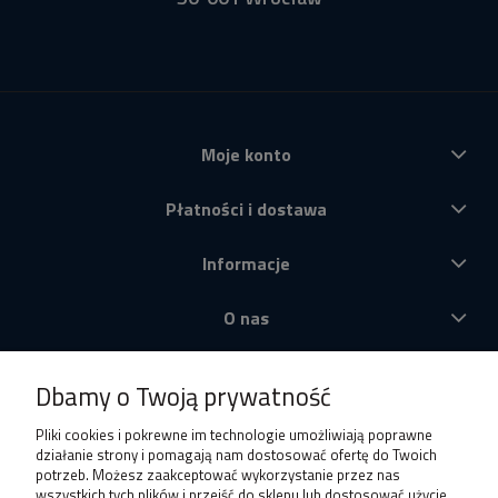
Moje konto
Płatności i dostawa
Informacje
O nas
Produkty
Dbamy o Twoją prywatność
Pliki cookies i pokrewne im technologie umożliwiają poprawne
działanie strony i pomagają nam dostosować ofertę do Twoich
potrzeb. Możesz zaakceptować wykorzystanie przez nas
wszystkich tych plików i przejść do sklepu lub dostosować użycie