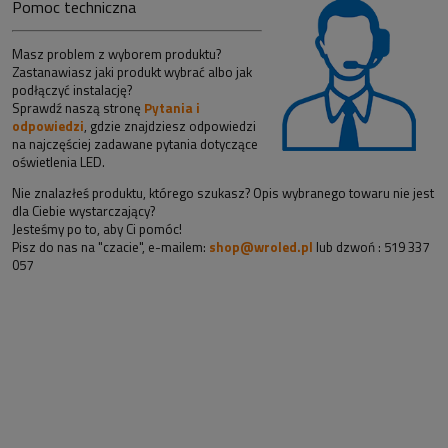
Pomoc techniczna
Masz problem z wyborem produktu?
Zastanawiasz jaki produkt wybrać albo jak
podłączyć instalację?
Sprawdź naszą stronę
Pytania i
odpowiedzi
, gdzie znajdziesz odpowiedzi
na najczęściej zadawane pytania dotyczące
oświetlenia LED.
Nie znalazłeś produktu, którego szukasz? Opis wybranego towaru nie jest
dla Ciebie wystarczający?
Jesteśmy po to, aby Ci pomóc!
Pisz do nas na "czacie", e-mailem:
shop@wroled.pl
lub dzwoń : 519 337
057
Sklep z taśmami led i oświetleniem!
Nasz sklep oferuje zarówno nowoczesne rozwiązania -
taśmy led, profile
aluminiowe
. Jak i bardziej tradycyjne rozwiązania jak lampy sufitowe czy