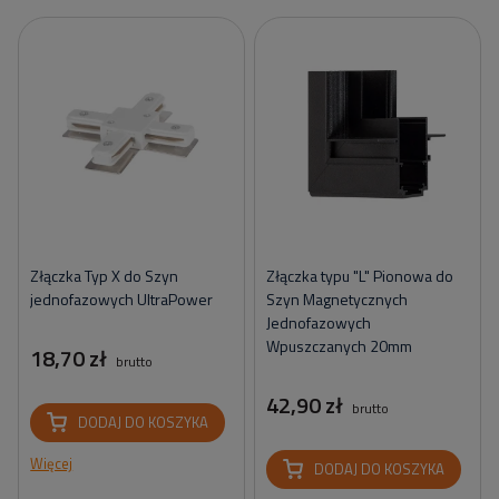
Złączka Typ X do Szyn
Złączka typu "L" Pionowa do
jednofazowych UltraPower
Szyn Magnetycznych
Jednofazowych
Wpuszczanych 20mm
18,70 zł
brutto
42,90 zł
brutto
DODAJ DO KOSZYKA
Więcej
DODAJ DO KOSZYKA