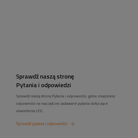
lampy na szynie. Siedziba sklepu znajduje się we Wrocławiu, przy ul. Grota-
Roweckiego 168. Większość naszych klientów pochodzi jednak z Internetu!
Staramy się oferować najlepsze ceny na taśmy led (w tym
taśmy led cob
),
żarówki
,
zasilacze do taśm led
. Pomożemy również w doborze urządzeń
smart home do Twojego domu czy mieszkania.
Sprawdź naszą stronę
Pytania i odpowiedzi
Sprawdź naszą stronę Pytania i odpowiedzi, gdzie znajdziesz
odpowiedzi na najczęściej zadawane pytania dotyczące
oświetlenia LED.
Sprawdź pytana i odpowiedzi