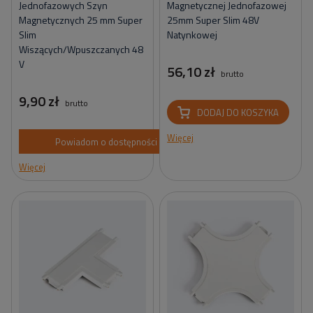
Jednofazowych Szyn
Magnetycznej Jednofazowej
Magnetycznych 25 mm Super
25mm Super Slim 48V
Slim
Natynkowej
Wiszących/Wpuszczanych 48
V
56,10 zł
brutto
9,90 zł
brutto
DODAJ DO KOSZYKA
Więcej
Powiadom o dostępności
Więcej