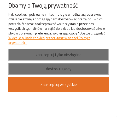
Dbamy o Twoją prywatność
Pliki cookies i pokrewne im technologie umożliwiają poprawne
działanie strony i pomagają nam dostosować ofertę do Twoich
Zadwoń do nas!
potrzeb. Możesz zaakceptować wykorzystanie przez nas
wszystkich tych plików i przejść do sklepu lub dostosować użycie
+48 519 337 057
plików do swoich preferencji, wybierając opcję "Dostosuj zgody".
Więcej o plikach cookies przeczytasz w naszej Polityce
prywatności.
Mail
shop@wroled.pl
zaakceptuj tylko niezbędne
dostosuj zgody
Sklep stacjonarny
ul. Grota-Roweckiego 168/1,
Zaakceptuj wszystkie
50-001 Wrocław