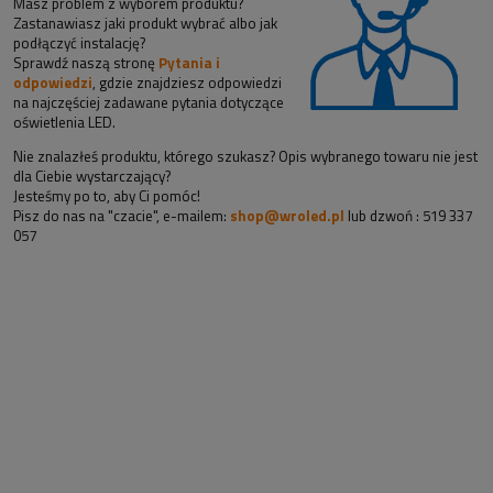
Masz problem z wyborem produktu?
Zastanawiasz jaki produkt wybrać albo jak
podłączyć instalację?
Sprawdź naszą stronę
Pytania i
odpowiedzi
, gdzie znajdziesz odpowiedzi
na najczęściej zadawane pytania dotyczące
oświetlenia LED.
Nie znalazłeś produktu, którego szukasz? Opis wybranego towaru nie jest
dla Ciebie wystarczający?
Jesteśmy po to, aby Ci pomóc!
Pisz do nas na "czacie", e-mailem:
shop@wroled.pl
lub dzwoń : 519 337
057
Sklep z taśmami led i oświetleniem!
Nasz sklep oferuje zarówno nowoczesne rozwiązania -
taśmy led, profile
aluminiowe
. Jak i bardziej tradycyjne rozwiązania jak lampy sufitowe czy
lampy na szynie. Siedziba sklepu znajduje się we Wrocławiu, przy ul. Grota-
Roweckiego 168. Większość naszych klientów pochodzi jednak z Internetu!