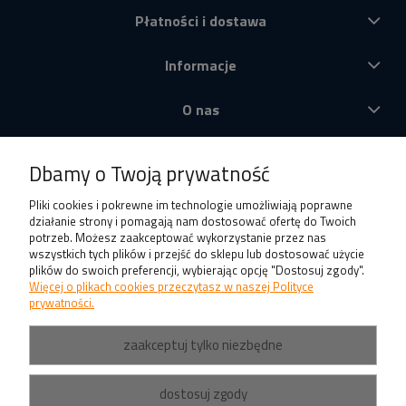
Płatności i dostawa
Informacje
O nas
Produkty
Dbamy o Twoją prywatność
Pliki cookies i pokrewne im technologie umożliwiają poprawne
działanie strony i pomagają nam dostosować ofertę do Twoich
potrzeb. Możesz zaakceptować wykorzystanie przez nas
wszystkich tych plików i przejść do sklepu lub dostosować użycie
plików do swoich preferencji, wybierając opcję "Dostosuj zgody".
Więcej o plikach cookies przeczytasz w naszej Polityce
prywatności.
zaakceptuj tylko niezbędne
dostosuj zgody