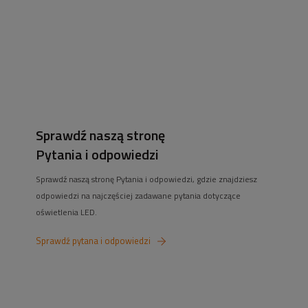
Staramy się oferować najlepsze ceny na taśmy led (w tym
taśmy led cob
),
żarówki
,
zasilacze do taśm led
. Pomożemy również w doborze urządzeń
smart home do Twojego domu czy mieszkania.
Sprawdź naszą stronę
Pytania i odpowiedzi
Sprawdź naszą stronę Pytania i odpowiedzi, gdzie znajdziesz
odpowiedzi na najczęściej zadawane pytania dotyczące
oświetlenia LED.
Sprawdź pytana i odpowiedzi