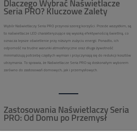
Dlaczego Wybrać Naświetlacze
Seria PRO? Kluczowe Zalety
Wybór Naświetlaczy Seria PRO przynosi szereg korzyści. Przede wszystkim, są
to naświetlacze LED charakteryzujące się wysoką efektywnością świetlną, co
oznacza lepsze oświetlenie przy niższym zużyciu energii. Ponadto, ich
odporność na trudne warunki atmosferyczne oraz długa żywotność
minimalizują potrzebę częstych wymian i przyczyniają się do redukcji kosztów
utrzymania. To sprawia, że Naświetlacze Seria PRO są doskonałym wyborem
zarówno do zastosowań domowych, jak i przemysłowych.
Zastosowania Naświetlaczy Seria
PRO: Od Domu po Przemysł
Naświetlacze LED Seria PRO znajdują szerokie zastosowanie w wielu sektorach