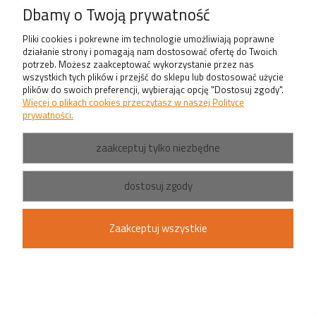
– od oświetlenia domowego po zastosowania przemysłowe. W domach
Dbamy o Twoją prywatność
używane są do oświetlenia ogrodów, podjazdów czy elewacji, zapewniając
Pliki cookies i pokrewne im technologie umożliwiają poprawne
bezpieczeństwo i estetykę. W przemyśle, dzięki swojej wytrzymałości i
działanie strony i pomagają nam dostosować ofertę do Twoich
niezawodności, są nieocenione w miejscach takich jak magazyny, place
potrzeb. Możesz zaakceptować wykorzystanie przez nas
budowy czy zakłady produkcyjne, gdzie wymagane jest mocne i trwałe
wszystkich tych plików i przejść do sklepu lub dostosować użycie
plików do swoich preferencji, wybierając opcję "Dostosuj zgody".
oświetlenie.
Więcej o plikach cookies przeczytasz w naszej Polityce
prywatności.
zaakceptuj tylko niezbędne
dostosuj zgody
Pomoc
Zaakceptuj wszystkie
Pomoc techniczna
Masz problem z wyborem produktu?
Zastanawiasz jaki produkt wybrać albo jak
podłączyć instalację?