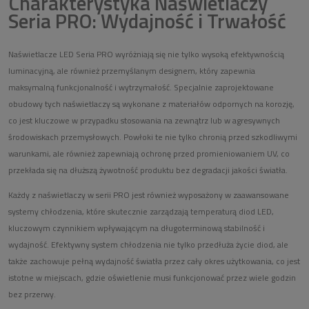
Charakterystyka Naświetlaczy
Seria PRO: Wydajność i Trwałość
Naświetlacze LED
Seria PRO wyróżniają się nie tylko wysoką efektywnością
luminacyjną, ale również przemyślanym designem, który zapewnia
maksymalną funkcjonalność i wytrzymałość. Specjalnie zaprojektowane
obudowy tych naświetlaczy są wykonane z materiałów odpornych na korozję,
co jest kluczowe w przypadku stosowania na zewnątrz lub w agresywnych
środowiskach przemysłowych. Powłoki te nie tylko chronią przed szkodliwymi
warunkami, ale również zapewniają ochronę przed promieniowaniem UV, co
przekłada się na dłuższą żywotność produktu bez degradacji jakości światła.
Każdy z naświetlaczy w serii PRO jest również wyposażony w zaawansowane
systemy chłodzenia, które skutecznie zarządzają temperaturą diod LED,
kluczowym czynnikiem wpływającym na długoterminową stabilność i
wydajność. Efektywny system chłodzenia nie tylko przedłuża życie diod, ale
także zachowuje pełną wydajność światła przez cały okres użytkowania, co jest
istotne w miejscach, gdzie oświetlenie musi funkcjonować przez wiele godzin
bez przerwy.