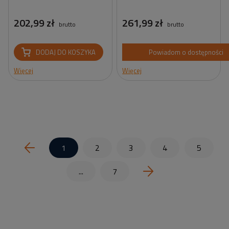
202,99 zł
261,99 zł
brutto
brutto
DODAJ DO KOSZYKA
Powiadom o dostępności
Więcej
Więcej
1
2
3
4
5
...
7