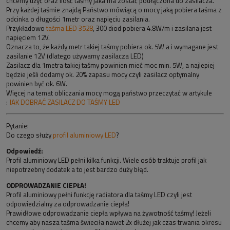
chcemy użyć oraz ilość taśmy jaka ma zostać podłączona do zasilacza.
Przy każdej taśmie znajdą Państwo mówiącą o mocy jaką pobiera taśma z
odcinka o długości 1metr oraz napięciu zasilania.
Przykładowo
taśma LED 3528
, 300 diod pobiera 4.8W/m i zasilana jest
napięciem 12V.
Oznacza to, że każdy metr takiej taśmy pobiera ok. 5W a i wymagane jest
zasilanie 12V (dlatego używamy zasilacza LED)
Zasilacz dla 1metra takiej taśmy powinien mieć moc min. 5W, a najlepiej
będzie jeśli dodamy ok. 20% zapasu mocy czyli zasilacz optymalny
powinien być ok. 6W.
Więcej na temat obliczania mocy mogą państwo przeczytać w artykule
:
JAK DOBRAĆ ZASILACZ DO TAŚMY LED
Pytanie:
Do czego służy
profil aluminiowy LED
?
Odpowiedź:
Profil aluminiowy LED pełni kilka funkcji. Wiele osób traktuje profil jak
niepotrzebny dodatek a to jest bardzo duży błąd.
ODPROWADZANIE CIEPŁA!
Profil aluminiowy pełni funkcję radiatora dla taśmy LED czyli jest
odpowiedzialny za odprowadzanie ciepła!
Prawidłowe odprowadzanie ciepła wpływa na żywotność taśmy! Jeżeli
chcemy aby nasza taśma świeciła nawet 2x dłużej jak czas trwania okresu