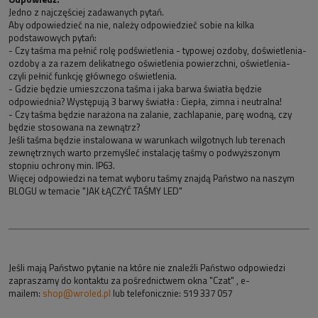
Jedno z najczęściej zadawanych pytań.
Aby odpowiedzieć na nie, należy odpowiedzieć sobie na kilka
podstawowych pytań:
- Czy taśma ma pełnić rolę podświetlenia - typowej ozdoby, doświetlenia-
ozdoby a za razem delikatnego oświetlenia powierzchni, oświetlenia-
czyli pełnić funkcję głównego oświetlenia.
- Gdzie będzie umieszczona taśma i jaka barwa światła będzie
odpowiednia? Występują 3 barwy światła : Ciepła, zimna i neutralna!
- Czy taśma będzie narażona na zalanie, zachlapanie, parę wodną, czy
będzie stosowana na zewnątrz?
Jeśli taśma będzie instalowana w warunkach wilgotnych lub terenach
zewnętrznych warto przemyśleć instalację taśmy o podwyższonym
stopniu ochrony min. IP63.
Więcej odpowiedzi na temat wyboru taśmy znajdą Państwo na naszym
BLOGU w temacie "JAK ŁĄCZYĆ TAŚMY LED"
Jeśli mają Państwo pytanie na które nie znaleźli Państwo odpowiedzi
zapraszamy do kontaktu za pośrednictwem okna "Czat" , e-
mailem:
shop@wroled.pl
lub telefonicznie: 519 337 057