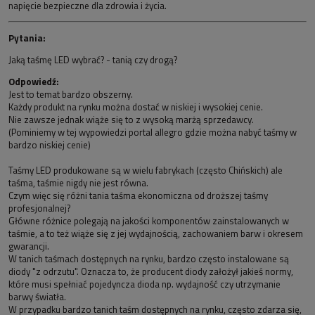
napięcie bezpieczne dla zdrowia i życia.
Pytania:
Jaką taśmę LED wybrać? - tanią czy drogą?
Odpowiedź:
Jest to temat bardzo obszerny.
Każdy produkt na rynku można dostać w niskiej i wysokiej cenie.
Nie zawsze jednak wiąże się to z wysoką marżą sprzedawcy.
(Pominiemy w tej wypowiedzi portal allegro gdzie można nabyć taśmy w
bardzo niskiej cenie)
Taśmy LED produkowane są w wielu fabrykach (często Chińskich) ale
taśma, taśmie nigdy nie jest równa.
Czym więc się różni tania taśma ekonomiczna od droższej taśmy
profesjonalnej?
Główne różnice polegają na jakości komponentów zainstalowanych w
taśmie, a to też wiąże się z jej wydajnością, zachowaniem barw i okresem
gwarancji.
W tanich taśmach dostępnych na rynku, bardzo często instalowane są
diody "z odrzutu". Oznacza to, że producent diody założył jakieś normy,
które musi spełniać pojedyncza dioda np. wydajność czy utrzymanie
barwy światła.
W przypadku bardzo tanich taśm dostępnych na rynku, często zdarza się,