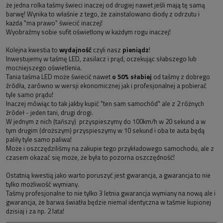
że jedna rolka taśmy świeci inaczej od drugiej nawet jeśli mają tę samą
barwę! Wynika to właśnie z tego, że zainstalowano diody z odrzutu i
każda "ma prawo" świecić inaczej!
Wyobraźmy sobie sufit oświetlony w każdym rogu inaczej!
Kolejna kwestia to
wydajność
czyli nasz
pieniądz
!
Inwestujemy w taśmę LED, zasilacz i prąd, oczekując słabszego lub
mocniejszego oświetlenia.
Tania taśma LED może świecić nawet
o 50% słabiej
od taśmy z dobrego
źródła, zarówno w wersji ekonomicznej jak i profesjonalnej a pobierać
tyle samo prądu!
Inaczej mówiąc to tak jakby kupić "ten sam samochód" ale z 2 różnych
źródeł - jeden tani, drugi drogi.
W jednym z nich (tańszy) przyspieszymy do 100km/h w 20 sekund a w
tym drugim (droższym) przyspieszymy w 10 sekund i oba te auta będą
paliły tyle samo paliwa!
Może i oszczędziliśmy na zakupie tego przykładowego samochodu, ale z
czasem okazać się może, że była to pozorna oszczędność!
Ostatnią kwestią jako warto poruszyć jest gwarancja, a gwarancja to nie
tylko możliwość wymiany.
Taśmy profesjonalne to nie tylko 3 letnia gwarancja wymiany na nową ale i
gwarancja, że barwa światła będzie niemal identyczna w taśmie kupionej
dzisiaj i za np. 2 lata!