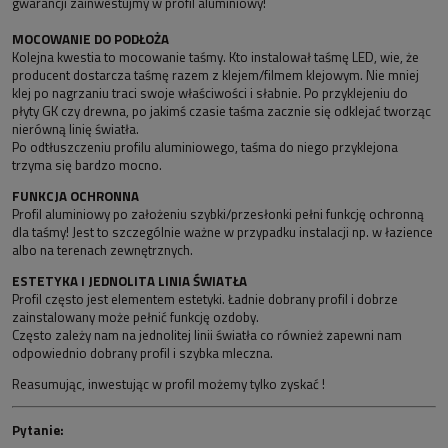
gwarancji zainwestujmy w profil aluminiowy!
MOCOWANIE DO PODŁOŻA
Kolejna kwestia to mocowanie taśmy. Kto instalował taśmę LED, wie, że
producent dostarcza taśmę razem z klejem/filmem klejowym. Nie mniej
klej po nagrzaniu traci swoje właściwości i słabnie. Po przyklejeniu do
płyty GK czy drewna, po jakimś czasie taśma zacznie się odklejać tworząc
nierówną linię światła.
Po odtłuszczeniu profilu aluminiowego, taśma do niego przyklejona
trzyma się bardzo mocno.
FUNKCJA OCHRONNA
Profil aluminiowy po założeniu szybki/przesłonki pełni funkcję ochronną
dla taśmy! Jest to szczególnie ważne w przypadku instalacji np. w łazience
albo na terenach zewnętrznych.
ESTETYKA I JEDNOLITA LINIA ŚWIATŁA
Profil często jest elementem estetyki. Ładnie dobrany profil i dobrze
zainstalowany może pełnić funkcję ozdoby.
Często zależy nam na jednolitej linii światła co również zapewni nam
odpowiednio dobrany profil i szybka mleczna.
Reasumując, inwestując w profil możemy tylko zyskać !
Pytanie: