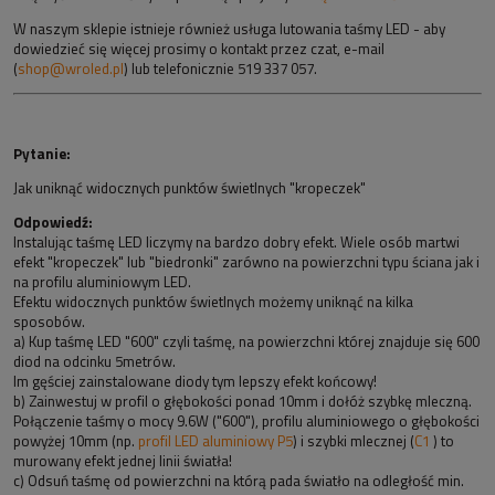
W naszym sklepie istnieje również usługa lutowania taśmy LED - aby
dowiedzieć się więcej prosimy o kontakt przez czat, e-mail
(
shop@wroled.pl
) lub telefonicznie 519 337 057.
Pytanie:
Jak uniknąć widocznych punktów świetlnych "kropeczek"
Odpowiedź:
Instalując taśmę LED liczymy na bardzo dobry efekt. Wiele osób martwi
efekt "kropeczek" lub "biedronki" zarówno na powierzchni typu ściana jak i
na profilu aluminiowym LED.
Efektu widocznych punktów świetlnych możemy uniknąć na kilka
sposobów.
a) Kup taśmę LED "600" czyli taśmę, na powierzchni której znajduje się 600
diod na odcinku 5metrów.
Im gęściej zainstalowane diody tym lepszy efekt końcowy!
b) Zainwestuj w profil o głębokości ponad 10mm i dołóż szybkę mleczną.
Połączenie taśmy o mocy 9.6W ("600"), profilu aluminiowego o głębokości
powyżej 10mm (np.
profil LED aluminiowy P5
) i szybki mlecznej (
C1
) to
murowany efekt jednej linii światła!
c) Odsuń taśmę od powierzchni na którą pada światło na odległość min.