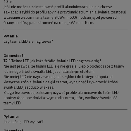
10 cm.
Jeśli nie możesz zainstalować profili aluminiowych lub nie chcesz
zakładać szybki do profilu aby nie przytłumić strumienia światła, zastosuj
wcześniej wspomnianą taśmę 9.6W/m (600) i odsuń ją od powierzchni
ściany na którą pada strumień na odległość min. 10cm.
Pytanie:
Czy taśma LED się nagrzewa?
Odpowiedź:
TAK! Taśma LED jak każe źródło światła LED nagrzewa się !
Nie jest prawdą, że taśma LED się nie grzeje. Ciepło pochodzące z taśmy
lub innego źródła światła LED jest naturalnym efektem.
Nie mniej LED nie nagrzewa się tak szybko i do takiego stopnia jak
klasyczne źródła światła dzięki czemu, wydajność i żywotność źródeł
światła LED jest dużo większa!
Z tego też powodu, zalecamy używać profile aluminiowe do taśm LED
ponieważ są one dodatkowym radiatorem, który wydłuży żywotność
taśmy LED
Pytanie:
Jaką taśmę LED wybrać?
Odpowiedź: