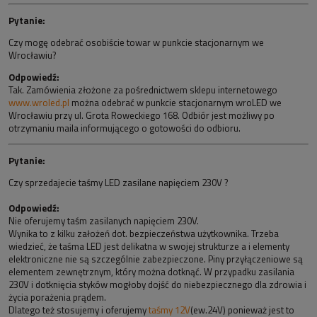
Pytanie:
Czy mogę odebrać osobiście towar w punkcie stacjonarnym we
Wrocławiu?
Odpowiedź:
Tak. Zamówienia złożone za pośrednictwem sklepu internetowego
www.wroled.pl
można odebrać w punkcie stacjonarnym wroLED we
Wrocławiu przy ul. Grota Roweckiego 168. Odbiór jest możliwy po
otrzymaniu maila informującego o gotowości do odbioru.
Pytanie:
Czy sprzedajecie taśmy LED zasilane napięciem 230V ?
Odpowiedź:
Nie oferujemy taśm zasilanych napięciem 230V.
Wynika to z kilku założeń dot. bezpieczeństwa użytkownika. Trzeba
wiedzieć, że taśma LED jest delikatna w swojej strukturze a i elementy
elektroniczne nie są szczególnie zabezpieczone. Piny przyłączeniowe są
elementem zewnętrznym, który można dotknąć. W przypadku zasilania
230V i dotknięcia styków mogłoby dojść do niebezpiecznego dla zdrowia i
życia porażenia prądem.
Dlatego też stosujemy i oferujemy
taśmy 12V
(ew.24V) ponieważ jest to