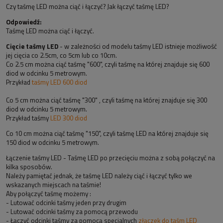
Czy taśmę LED można ciąć i łączyć? Jak łączyć taśmę LED?
Odpowiedź:
Taśmę LED można ciąć i łączyć.
Cięcie taśmy LED
- w zależności od modelu taśmy LED istnieje możliwość
jej cięcia co 2.5cm, co 5cm lub co 10cm.
Co 2.5 cm można ciąć taśmę "600", czyli taśmę na której znajduje się 600
diod w odcinku 5 metrowym.
Przykład
taśmy LED 600 diod
Co 5 cm można ciąć taśmę "300" , czyli taśmę na której znajduje się 300
diod w odcinku 5 metrowym.
Przykład taśmy
LED 300 diod
Co 10 cm można ciąć taśmę "150", czyli taśmę LED na której znajduje się
150 diod w odcinku 5 metrowym.
Łączenie taśmy LED - Taśmę LED po przecięciu można z sobą połączyć na
kilka sposobów.
Należy pamiętać jednak, że taśmę LED należy ciąć i łączyć tylko we
wskazanych miejscach na taśmie!
Aby połączyć taśmę możemy :
- Lutować odcinki taśmy jeden przy drugim
- Lutować odcinki taśmy za pomocą przewodu
- Łączyć odcinki taśmy za pomocą specjalnych
złączek do taśm LED