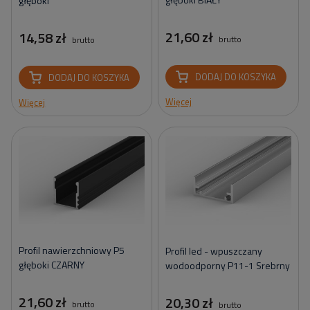
głęboki
21,60 zł
14,58 zł
brutto
brutto
DODAJ DO KOSZYKA
DODAJ DO KOSZYKA
Więcej
Więcej
Profil nawierzchniowy P5
Profil led - wpuszczany
głęboki CZARNY
wodoodporny P11-1 Srebrny
21,60 zł
20,30 zł
brutto
brutto