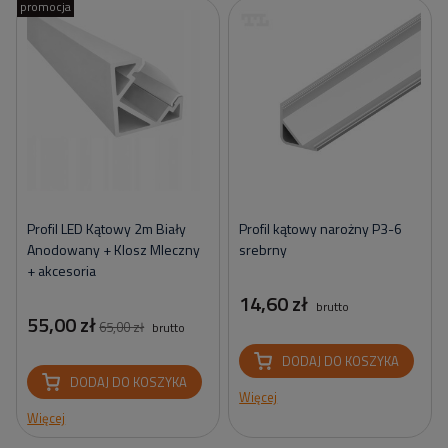
promocja
Profil LED Kątowy 2m Biały
Profil kątowy narożny P3-6
Anodowany + Klosz Mleczny
srebrny
+ akcesoria
14,60 zł
brutto
55,00 zł
65,00 zł
brutto
DODAJ DO KOSZYKA
DODAJ DO KOSZYKA
Więcej
Więcej