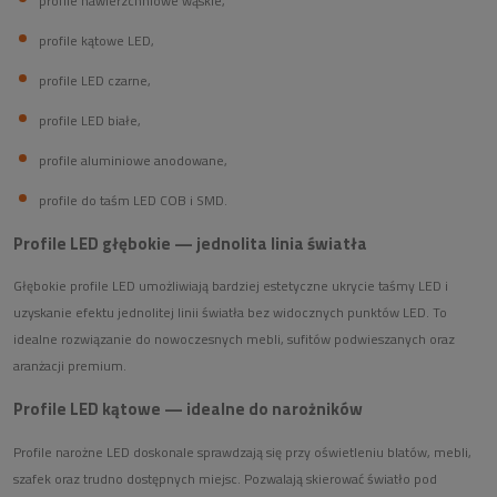
profile nawierzchniowe wąskie,
profile kątowe LED,
profile LED czarne,
profile LED białe,
profile aluminiowe anodowane,
profile do taśm LED COB i SMD.
Profile LED głębokie — jednolita linia światła
Głębokie profile LED umożliwiają bardziej estetyczne ukrycie taśmy LED i
uzyskanie efektu jednolitej linii światła bez widocznych punktów LED. To
idealne rozwiązanie do nowoczesnych mebli, sufitów podwieszanych oraz
aranżacji premium.
Profile LED kątowe — idealne do narożników
Profile narożne LED doskonale sprawdzają się przy oświetleniu blatów, mebli,
szafek oraz trudno dostępnych miejsc. Pozwalają skierować światło pod