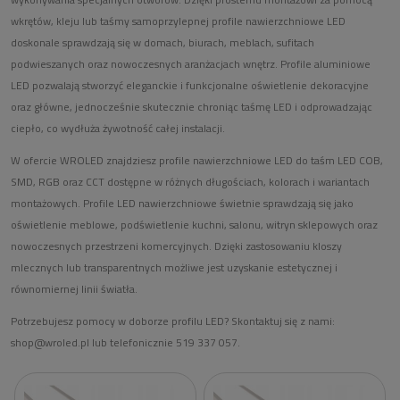
wkrętów, kleju lub taśmy samoprzylepnej profile nawierzchniowe LED
doskonale sprawdzają się w domach, biurach, meblach, sufitach
podwieszanych oraz nowoczesnych aranżacjach wnętrz. Profile aluminiowe
LED pozwalają stworzyć eleganckie i funkcjonalne oświetlenie dekoracyjne
oraz główne, jednocześnie skutecznie chroniąc taśmę LED i odprowadzając
ciepło, co wydłuża żywotność całej instalacji.
W ofercie WROLED znajdziesz profile nawierzchniowe LED do taśm LED COB,
SMD, RGB oraz CCT dostępne w różnych długościach, kolorach i wariantach
montażowych. Profile LED nawierzchniowe świetnie sprawdzają się jako
oświetlenie meblowe, podświetlenie kuchni, salonu, witryn sklepowych oraz
nowoczesnych przestrzeni komercyjnych. Dzięki zastosowaniu kloszy
mlecznych lub transparentnych możliwe jest uzyskanie estetycznej i
równomiernej linii światła.
Potrzebujesz pomocy w doborze profilu LED? Skontaktuj się z nami:
shop@wroled.pl
lub telefonicznie 519 337 057.