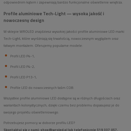
odpowiednim kątem i zapewniają bardzo funkcjonalne oświetlenie wnętrza.
Profile aluminiowe Tech-Light — wysoka jakość i
nowoczesny design
W sklepie WROLED znajdziesz wysokiej jakości profile aluminiowe LED marki
Tech-Light, które wyróżniają się trwałością, nowoczesnym wyglądem oraz
łatwym montażem. Oferujemy popularne modele:
Profil LED P4-1,
Profil LED P4-2,
Profil LED P13-1,
Profile LED do nowoczesnych taśm COB.
Wszystkie profile aluminiowe LED dostępne są w różnych długościach oraz
wariantach kolorystycznych, dzięki czemu bez problemu dopasujesz je do
swojego projektu oświetleniowego.
Potrzebujesz pomocy w doborze profilu LED?
Skontaktuj się z nami:
shop@wroled.pl
lub telefonicznie 519 337 057.