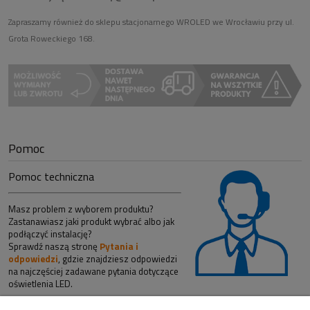
Zapraszamy również do sklepu stacjonarnego WROLED we Wrocławiu przy ul.
Grota Roweckiego 168.
Pomoc
Pomoc techniczna
Masz problem z wyborem produktu?
Zastanawiasz jaki produkt wybrać albo jak
podłączyć instalację?
Sprawdź naszą stronę
Pytania i
odpowiedzi
, gdzie znajdziesz odpowiedzi
na najczęściej zadawane pytania dotyczące
oświetlenia LED.
Nie znalazłeś produktu, którego szukasz? Opis wybranego towaru nie jest