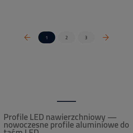
1
2
3
Profile LED nawierzchniowy —
nowoczesne profile aluminiowe do
taśm LED