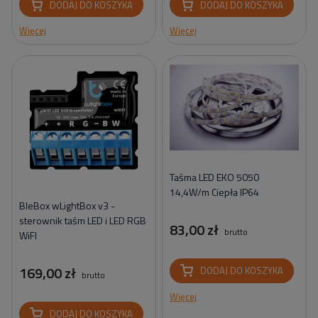
DODAJ DO KOSZYKA
DODAJ DO KOSZYKA
Więcej
Więcej
Taśma LED EKO 5050
14,4W/m Ciepła IP64
BleBox wLightBox v3 -
sterownik taśm LED i LED RGB
83,00 zł
brutto
WiFI
169,00 zł
DODAJ DO KOSZYKA
brutto
Więcej
DODAJ DO KOSZYKA