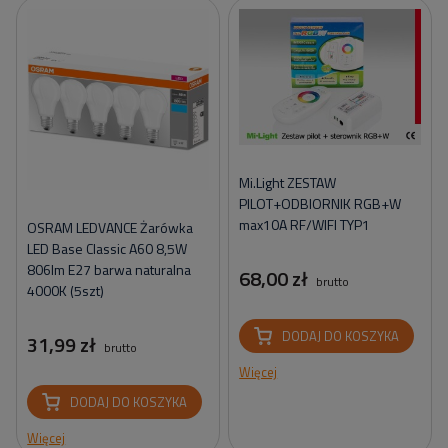
Mi.Light ZESTAW
PILOT+ODBIORNIK RGB+W
max10A RF/WIFI TYP1
OSRAM LEDVANCE Żarówka
LED Base Classic A60 8,5W
806lm E27 barwa naturalna
68,00 zł
brutto
4000K (5szt)
DODAJ DO KOSZYKA
31,99 zł
brutto
Więcej
DODAJ DO KOSZYKA
Więcej