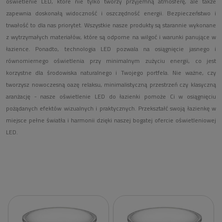
oświetlenie LED, które nie tylko tworzy przyjemną atmosferę, ale także
zapewnia doskonałą widoczność i oszczędność energii. Bezpieczeństwo i
trwałość to dla nas priorytet. Wszystkie nasze produkty są starannie wykonane
z wytrzymałych materiałów, które są odporne na wilgoć i warunki panujące w
łazience. Ponadto, technologia LED pozwala na osiągnięcie jasnego i
równomiernego oświetlenia przy minimalnym zużyciu energii, co jest
korzystne dla środowiska naturalnego i Twojego portfela. Nie ważne, czy
tworzysz nowoczesną oazę relaksu, minimalistyczną przestrzeń czy klasyczną
aranżację - nasze oświetlenie LED do łazienki pomoże Ci w osiągnięciu
pożądanych efektów wizualnych i praktycznych. Przekształć swoją łazienkę w
miejsce pełne światła i harmonii dzięki naszej bogatej ofercie oświetleniowej
LED.