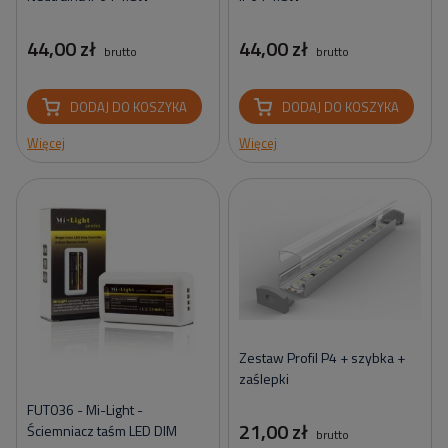
44,00 zł
44,00 zł
brutto
brutto
DODAJ DO KOSZYKA
DODAJ DO KOSZYKA
Więcej
Więcej
Zestaw Profil P4 + szybka +
zaślepki
FUT036 - Mi-Light -
21,00 zł
Ściemniacz taśm LED DIM
brutto