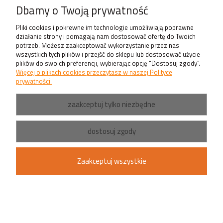
Dbamy o Twoją prywatność
sugestii:
Kinkiety lub listwy z oświetleniem:
Pliki cookies i pokrewne im technologie umożliwiają poprawne
działanie strony i pomagają nam dostosować ofertę do Twoich
Montaż kinkietów lub listw z oświetleniem po bokach lustra zapewni
potrzeb. Możesz zaakceptować wykorzystanie przez nas
wszystkich tych plików i przejść do sklepu lub dostosować użycie
równomierne oświetlenie twarzy, eliminując cienie. Wybierz kinkiety o
plików do swoich preferencji, wybierając opcję "Dostosuj zgody".
kierunkowym świetle lub regulowanym kącie padania światła, aby
Więcej o plikach cookies przeczytasz w naszej Polityce
dostosować oświetlenie do swoich potrzeb.
prywatności.
Lampy sufitowe lub taśmy LED:
zaakceptuj tylko niezbędne
Lampy sufitowe umieszczone centralnie nad lustrem dostarczą
ogólnego oświetlenia w pomieszczeniu, a także oświetlą obszar przed
dostosuj zgody
lustrem. Alternatywnie, taśmy LED umieszczone bezpośrednio nad lub
wokół lustra stanowią subtelny sposób na stworzenie jasnego
Zaakceptuj wszystkie
oświetlenia.
Ważne jest, aby oświetlenie nad lustrem było odpowiednio jasne, ale
jednocześnie nie oślepiało. Starannie wybierz oświetlenie, które będzie
pasować do stylu aranżacji łazienki oraz dostarczy odpowiedniego komfortu
podczas codziennych czynności.