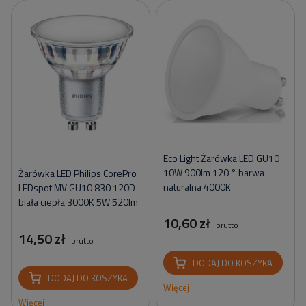
Eco Light Żarówka LED GU10
10W 900lm 120 ° barwa
Żarówka LED Philips CorePro
naturalna 4000K
LEDspot MV GU10 830 120D
biała ciepła 3000K 5W 520lm
10,60 zł
brutto
14,50 zł
brutto
DODAJ DO KOSZYKA
DODAJ DO KOSZYKA
Więcej
Więcej