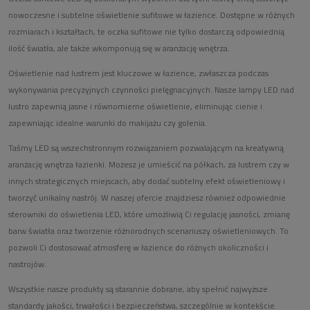
nowoczesne i subtelne oświetlenie sufitowe w łazience. Dostępne w różnych
rozmiarach i kształtach, te oczka sufitowe nie tylko dostarczą odpowiednią
ilość światła, ale także wkomponują się w aranżację wnętrza.
Oświetlenie nad lustrem jest kluczowe w łazience, zwłaszcza podczas
wykonywania precyzyjnych czynności pielęgnacyjnych. Nasze lampy LED nad
lustro zapewnią jasne i równomierne oświetlenie, eliminując cienie i
zapewniając idealne warunki do makijażu czy golenia.
Taśmy LED są wszechstronnym rozwiązaniem pozwalającym na kreatywną
aranżację wnętrza łazienki. Możesz je umieścić na półkach, za lustrem czy w
innych strategicznych miejscach, aby dodać subtelny efekt oświetleniowy i
tworzyć unikalny nastrój. W naszej ofercie znajdziesz również odpowiednie
sterowniki do oświetlenia LED, które umożliwią Ci regulację jasności, zmianę
barw światła oraz tworzenie różnorodnych scenariuszy oświetleniowych. To
pozwoli Ci dostosować atmosferę w łazience do różnych okoliczności i
nastrojów.
Wszystkie nasze produkty są starannie dobrane, aby spełnić najwyższe
standardy jakości, trwałości i bezpieczeństwa, szczególnie w kontekście