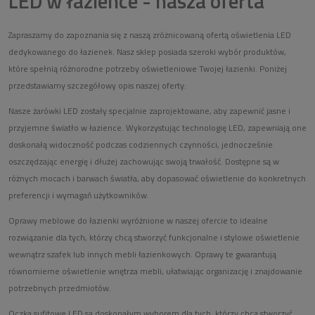
LED w łazience - nasza oferta
Zapraszamy do zapoznania się z naszą zróżnicowaną ofertą oświetlenia LED
dedykowanego do łazienek. Nasz sklep posiada szeroki wybór produktów,
które spełnią różnorodne potrzeby oświetleniowe Twojej łazienki. Poniżej
przedstawiamy szczegółowy opis naszej oferty:
Nasze żarówki LED zostały specjalnie zaprojektowane, aby zapewnić jasne i
przyjemne światło w łazience. Wykorzystując technologię LED, zapewniają one
doskonałą widoczność podczas codziennych czynności, jednocześnie
oszczędzając energię i dłużej zachowując swoją trwałość. Dostępne są w
różnych mocach i barwach światła, aby dopasować oświetlenie do konkretnych
preferencji i wymagań użytkowników.
Oprawy meblowe do łazienki wyróżnione w naszej ofercie to idealne
rozwiązanie dla tych, którzy chcą stworzyć funkcjonalne i stylowe oświetlenie
wewnątrz szafek lub innych mebli łazienkowych. Oprawy te gwarantują
równomierne oświetlenie wnętrza mebli, ułatwiając organizację i znajdowanie
potrzebnych przedmiotów.
Oczka sufitowe LED są doskonałym wyborem dla tych, którzy chcą stworzyć