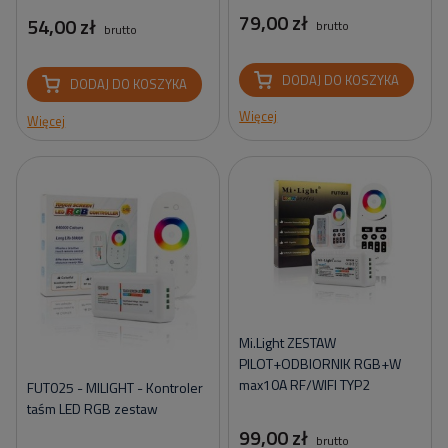
79,00 zł
54,00 zł
brutto
brutto
DODAJ DO KOSZYKA
DODAJ DO KOSZYKA
Więcej
Więcej
Mi.Light ZESTAW
PILOT+ODBIORNIK RGB+W
max10A RF/WIFI TYP2
FUT025 - MILIGHT - Kontroler
taśm LED RGB zestaw
99,00 zł
brutto