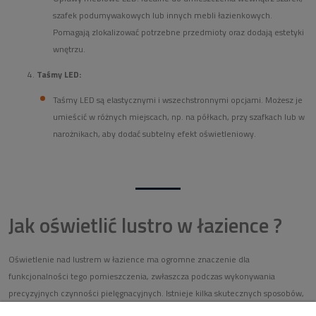
szafek podumywakowych lub innych mebli łazienkowych.
Pomagają zlokalizować potrzebne przedmioty oraz dodają estetyki
wnętrzu.
Taśmy LED:
Taśmy LED są elastycznymi i wszechstronnymi opcjami. Możesz je
umieścić w różnych miejscach, np. na półkach, przy szafkach lub w
narożnikach, aby dodać subtelny efekt oświetleniowy.
Jak oświetlić lustro w łazience ?
Oświetlenie nad lustrem w łazience ma ogromne znaczenie dla
funkcjonalności tego pomieszczenia, zwłaszcza podczas wykonywania
precyzyjnych czynności pielęgnacyjnych. Istnieje kilka skutecznych sposobów,
aby oświetlić lustro w łazience w sposób praktyczny i estetyczny. Oto kilka