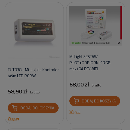
Mi.Light ZESTAW
PILOT+ODBIORNIK RGB
max10A RF/WIFI
FUT038 - Mi-Light - Kontroler
taśm LED RGBW
68,00 zł
brutto
58,90 zł
brutto
DODAJ DO KOSZYKA
DODAJ DO KOSZYKA
Więcej
Więcej