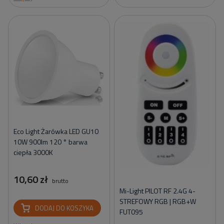
Eco Light Żarówka LED GU10
10W 900lm 120 ° barwa
ciepła 3000K
10,60 zł
brutto
Mi-Light PILOT RF 2.4G 4-
STREFOWY RGB | RGB+W
DODAJ DO KOSZYKA
FUT095