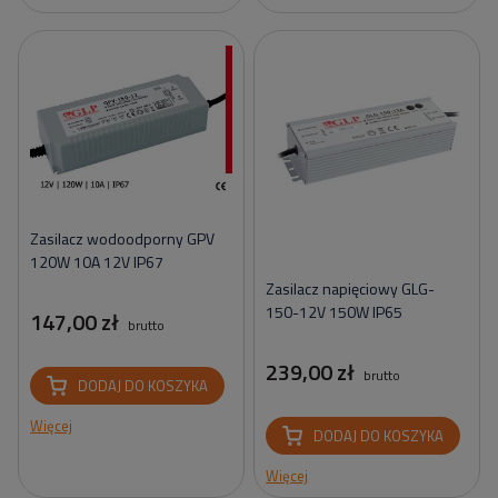
Zasilacz wodoodporny GPV
120W 10A 12V IP67
Zasilacz napięciowy GLG-
150-12V 150W IP65
147,00 zł
brutto
239,00 zł
brutto
DODAJ DO KOSZYKA
Więcej
DODAJ DO KOSZYKA
Więcej