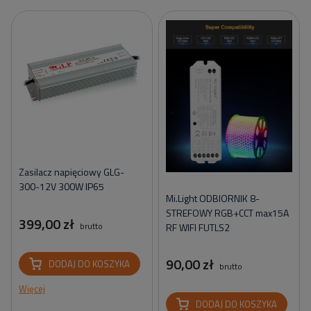
Zasilacz napięciowy GLG-
300-12V 300W IP65
Mi.Light ODBIORNIK 8-
STREFOWY RGB+CCT max15A
399,00 zł
brutto
RF WIFI FUTLS2
90,00 zł
DODAJ DO KOSZYKA
brutto
Więcej
DODAJ DO KOSZYKA