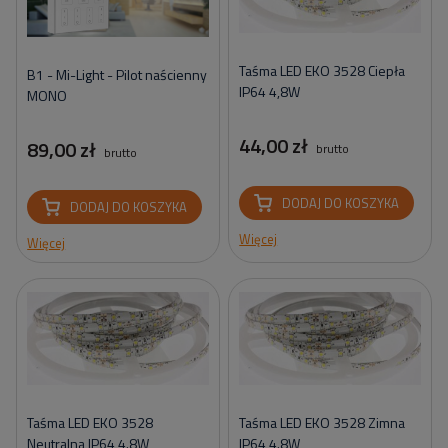
Taśma LED EKO 3528 Ciepła
B1 - Mi-Light - Pilot naścienny
IP64 4,8W
MONO
44,00 zł
89,00 zł
brutto
brutto
DODAJ DO KOSZYKA
DODAJ DO KOSZYKA
Więcej
Więcej
Taśma LED EKO 3528
Taśma LED EKO 3528 Zimna
Neutralna IP64 4.8W
IP64 4.8W