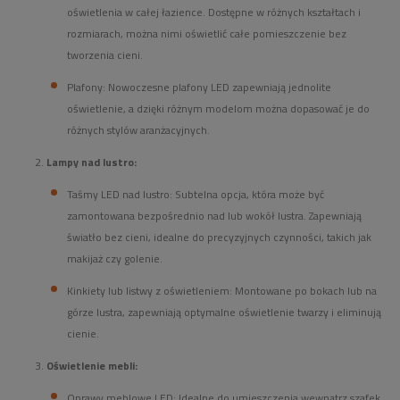
oświetlenia w całej łazience. Dostępne w różnych kształtach i
rozmiarach, można nimi oświetlić całe pomieszczenie bez
tworzenia cieni.
Plafony: Nowoczesne plafony LED zapewniają jednolite
oświetlenie, a dzięki różnym modelom można dopasować je do
różnych stylów aranżacyjnych.
Lampy nad lustro:
Taśmy LED nad lustro: Subtelna opcja, która może być
zamontowana bezpośrednio nad lub wokół lustra. Zapewniają
światło bez cieni, idealne do precyzyjnych czynności, takich jak
makijaż czy golenie.
Kinkiety lub listwy z oświetleniem: Montowane po bokach lub na
górze lustra, zapewniają optymalne oświetlenie twarzy i eliminują
cienie.
Oświetlenie mebli:
Oprawy meblowe LED: Idealne do umieszczenia wewnątrz szafek,