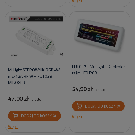
Więcej
FUT037 - Mi-Light - Kontroler
Mi.Light STEROWNIK RGB+W
taśm LED RGB
max12A RF WIFI FUT038
MIBOXER
54,90 zł
brutto
47,00 zł
brutto
DODAJ DO KOSZYKA
DODAJ DO KOSZYKA
Więcej
Więcej