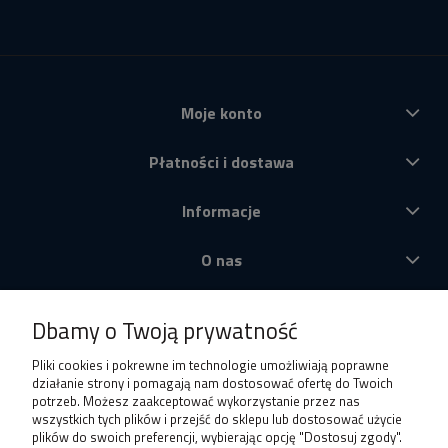
Moje konto
Płatności i dostawa
Informacje
O nas
Produkty
Dbamy o Twoją prywatność
Pliki cookies i pokrewne im technologie umożliwiają poprawne
działanie strony i pomagają nam dostosować ofertę do Twoich
potrzeb. Możesz zaakceptować wykorzystanie przez nas
wszystkich tych plików i przejść do sklepu lub dostosować użycie
plików do swoich preferencji, wybierając opcję "Dostosuj zgody".