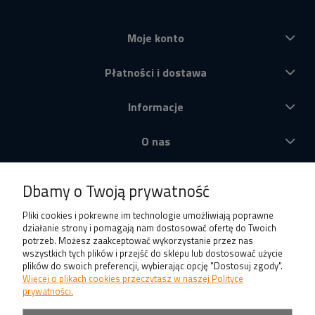
Moje konto
Płatności i dostawa
Informacje
O nas
Produkty
Dbamy o Twoją prywatność
Pliki cookies i pokrewne im technologie umożliwiają poprawne
działanie strony i pomagają nam dostosować ofertę do Twoich
potrzeb. Możesz zaakceptować wykorzystanie przez nas
wszystkich tych plików i przejść do sklepu lub dostosować użycie
plików do swoich preferencji, wybierając opcję "Dostosuj zgody".
Więcej o plikach cookies przeczytasz w naszej Polityce
prywatności.