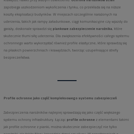
zapobiega uszkodzeniom wykończenia i tynku, co przekłada się na niższe
koszty eksploatacji budynków. W miejscach szczególnie narażonych na
uderzenia, takich jak rampy załadunkowe, ciągi komunikacyjne czy wjazdy do
garaży, doskonale sprawdzi się
piankowe zabezpieczenie narożnika
, które
skutecznie tłumi siłę uderzenia. Dla zwiększenia efektywności całego systemu
ochronnego warto wykorzystać również
profile elastyczne
, które sprawdzą się
na płaskich powierzchniach i krawędziach, tworząc uzupełniające strefy
bezpieczeństwa.
Profile ochronne jako część kompleksowego systemu zabezpieczeń
Zabezpieczenia narożników najlepiej sprawdzają się jako część większego
systemu ochrony infrastruktury. Łącząc
profile ochronne
z elementami takimi
jak
profile ochronne z pianki
, można skutecznie zabezpieczyć nie tylko
narożniki, ale także filary, krawędzie drzwi czy słupy. W przestrzeniach o