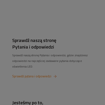
Staramy się oferować najlepsze ceny na taśmy led (w tym
taśmy led cob
),
żarówki
,
zasilacze do taśm led
. Pomożemy również w doborze urządzeń
smart home do Twojego domu czy mieszkania.
Sprawdź naszą stronę
Pytania i odpowiedzi
Sprawdź naszą stronę Pytania i odpowiedzi, gdzie znajdziesz
odpowiedzi na najczęściej zadawane pytania dotyczące
oświetlenia LED.
Sprawdź pytana i odpowiedzi
Jesteśmy po to,