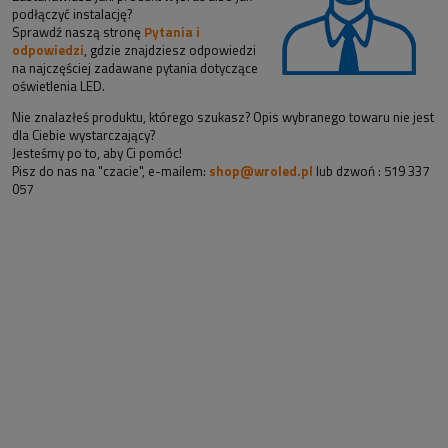
podłączyć instalację?
Sprawdź naszą stronę
Pytania i
odpowiedzi
, gdzie znajdziesz odpowiedzi
na najczęściej zadawane pytania dotyczące
oświetlenia LED.
Nie znalazłeś produktu, którego szukasz? Opis wybranego towaru nie jest
dla Ciebie wystarczający?
Jesteśmy po to, aby Ci pomóc!
Pisz do nas na "czacie", e-mailem:
shop@wroled.pl
lub dzwoń : 519 337
057
Sklep z taśmami led i oświetleniem!
Nasz sklep oferuje zarówno nowoczesne rozwiązania -
taśmy led, profile
aluminiowe
. Jak i bardziej tradycyjne rozwiązania jak lampy sufitowe czy
lampy na szynie. Siedziba sklepu znajduje się we Wrocławiu, przy ul. Grota-
Roweckiego 168. Większość naszych klientów pochodzi jednak z Internetu!