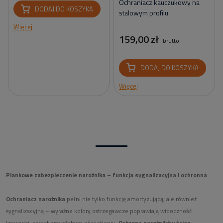
Ochraniacz kauczukowy na
DODAJ DO KOSZYKA
stalowym profilu
Więcej
159,00 zł
brutto
DODAJ DO KOSZYKA
Więcej
Piankowe zabezpieczenie narożnika – funkcja sygnalizacyjna i ochronna
Ochraniacz narożnika
pełni nie tylko funkcję amortyzującą, ale również
sygnalizacyjną – wyraźne kolory ostrzegawcze poprawiają widoczność
krawędzi, nawet przy słabym oświetleniu.
Ochrona narożników ścian