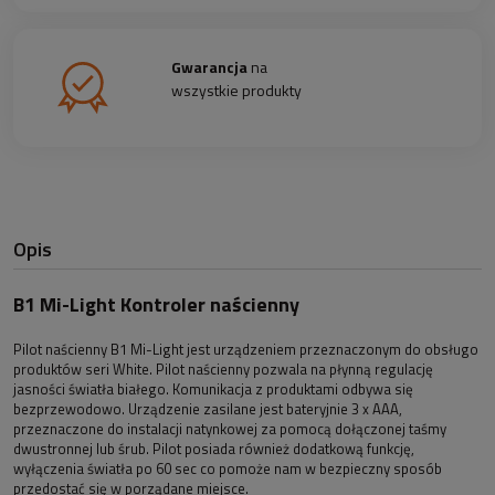
Gwarancja
na
wszystkie produkty
Opis
B1 Mi-Light Kontroler naścienny
Pilot naścienny B1 Mi-Light jest urządzeniem przeznaczonym do obsługo
produktów seri White. Pilot naścienny pozwala na płynną regulację
jasności światła białego. Komunikacja z produktami odbywa się
bezprzewodowo. Urządzenie zasilane jest bateryjnie 3 x AAA,
przeznaczone do instalacji natynkowej za pomocą dołączonej taśmy
dwustronnej lub śrub. Pilot posiada również dodatkową funkcję,
wyłączenia światła po 60 sec co pomoże nam w bezpieczny sposób
przedostać się w porządane miejsce.