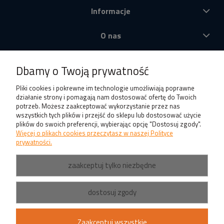
Informacje
O nas
Produkty
Dbamy o Twoją prywatność
Pliki cookies i pokrewne im technologie umożliwiają poprawne
działanie strony i pomagają nam dostosować ofertę do Twoich
potrzeb. Możesz zaakceptować wykorzystanie przez nas
wszystkich tych plików i przejść do sklepu lub dostosować użycie
plików do swoich preferencji, wybierając opcję "Dostosuj zgody".
Więcej o plikach cookies przeczytasz w naszej Polityce
prywatności.
zaakceptuj tylko niezbędne
dostosuj zgody
Zaakceptuj wszystkie