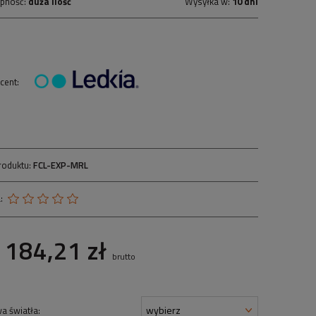
pność:
duża ilość
Wysyłka w:
10 dni
cent:
roduktu:
FCL-EXP-MRL
:
184,21 zł
brutto
a światła: