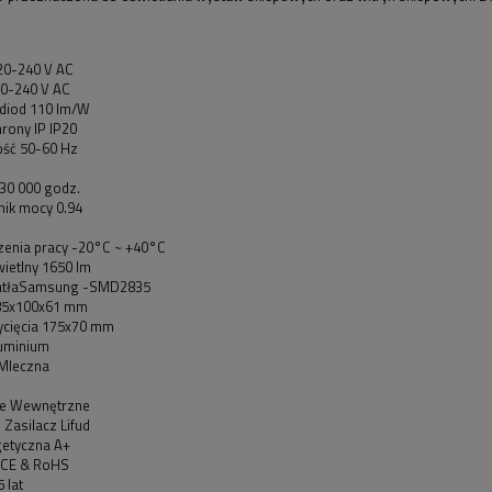
220-240 V AC
00-240 V AC
diod 110 lm/W
rony IP IP20
ość 50-60 Hz
30 000 godz.
ik mocy 0.94
zenia pracy -20°C ~ +40°C
ietlny 1650 lm
iatłaSamsung -SMD2835
85x100x61 mm
cięcia 175x70 mm
luminium
Mleczna
ie Wewnętrzne
Zasilacz Lifud
getyczna A+
: CE & RoHS
 lat