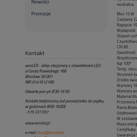
Nowości
neutralna.
Promocje
Moc 15 W
Zasilanie 
Napięcie 1
Wydajność 
Stopień och
Częstotliw
CRI 80
Kontakt
Żywotność 
Współczynn
Kąt 100º
wroLED - sklep stacjonary z oświetleniem LED
Temp. otoc
ul Grota Roweckiego 168
Strumień św
Wrocław 50-001
Źródło św
NIP: 6141612168
Wymiary 1
Wymiary wy
Otwarte pon-pt: 8'30-16'30
Materiał A
Kontakt telefoniczny (od poniedziałku do piątku,
Przesłona 
w godzinach 8:00-16:00)
Rama Biała
- 519 337 057
Użytkowan
W zestawie 
www.wroled.pl
Klasa ener
Certyfikaty
e-mail:
shop@wroled.pl
Gwarancja 5