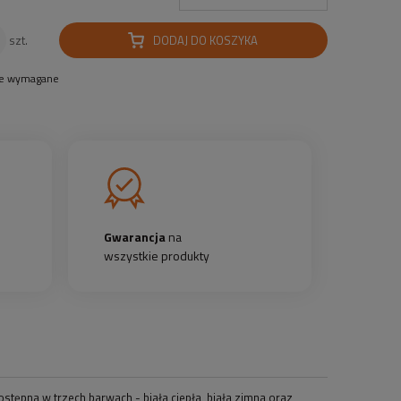
DODAJ DO KOSZYKA
szt.
le wymagane
Gwarancja
na
wszystkie produkty
tępna w trzech barwach - biała ciepła, biała zimna oraz