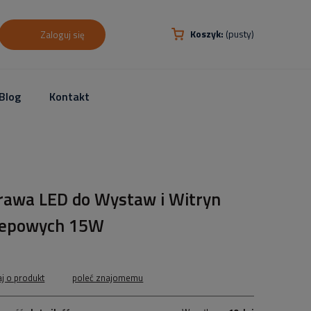
Koszyk:
(pusty)
Zaloguj się
Blog
Kontakt
rawa LED do Wystaw i Witryn
lepowych 15W
aj o produkt
poleć znajomemu