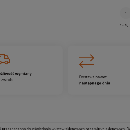
*
- Po
żliwość wymiany
Dostawa nawet
b zwrotu
następnego dnia
 przeznaczona do oświetlania wystaw sklepowych oraz witryn sklepowych. Dos