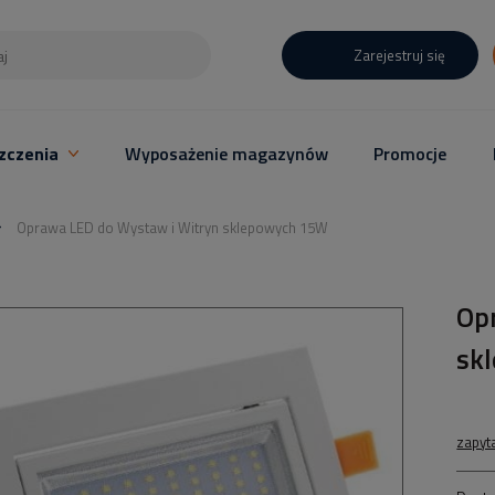
Zarejestruj się
zczenia
Wyposażenie magazynów
Promocje
Oprawa LED do Wystaw i Witryn sklepowych 15W
Op
sk
zapyt