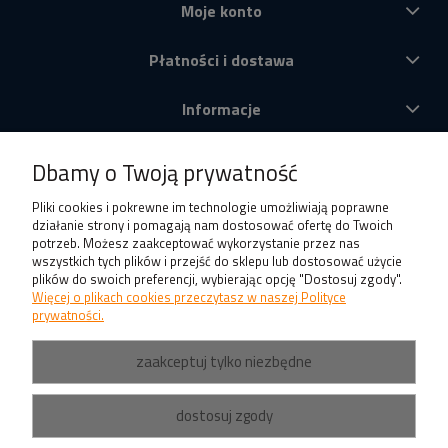
Moje konto
Płatności i dostawa
Informacje
O nas
Dbamy o Twoją prywatność
Produkty
Pliki cookies i pokrewne im technologie umożliwiają poprawne
działanie strony i pomagają nam dostosować ofertę do Twoich
potrzeb. Możesz zaakceptować wykorzystanie przez nas
wszystkich tych plików i przejść do sklepu lub dostosować użycie
plików do swoich preferencji, wybierając opcję "Dostosuj zgody".
Więcej o plikach cookies przeczytasz w naszej Polityce
prywatności.
zaakceptuj tylko niezbędne
dostosuj zgody