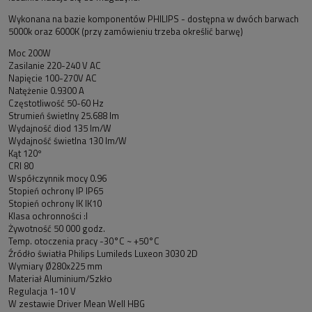
Wykonana na bazie komponentów PHILIPS - dostępna w dwóch barwach
5000k oraz 6000K (przy zamówieniu trzeba określić barwę)
Moc 200W
Zasilanie 220-240 V AC
Napięcie 100-270V AC
Natężenie 0.9300 A
Częstotliwość 50-60 Hz
Strumień świetlny 25.688 lm
Wydajność diod 135 lm/W
Wydajność świetlna 130 lm/W
Kąt 120º
CRI 80
Współczynnik mocy 0.96
Stopień ochrony IP IP65
Stopień ochrony IK IK10
Klasa ochronności :I
Żywotność 50 000 godz.
Temp. otoczenia pracy -30°C ~ +50°C
Źródło światła Philips Lumileds Luxeon 3030 2D
Wymiary Ø280x225 mm
Materiał Aluminium/Szkło
Regulacja 1-10 V
W zestawie Driver Mean Well HBG