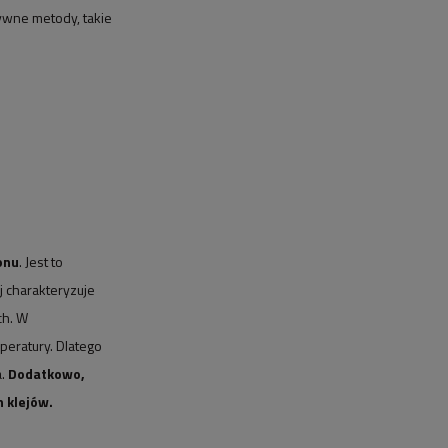
tywne metody, takie
onu
. Jest to
 charakteryzuje
ch. W
peratury. Dlatego
a.
Dodatkowo,
 klejów.