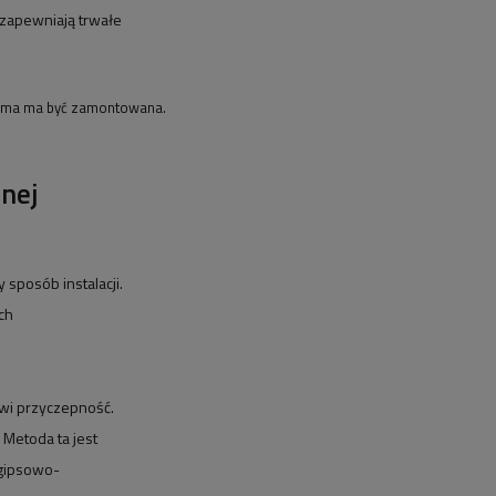
 zapewniają trwałe
taśma ma być zamontowana.
nej
 sposób instalacji.
ch
awi przyczepność.
 Metoda ta jest
 gipsowo-