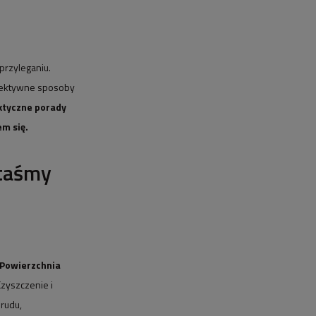
przyleganiu.
efektywne sposoby
ktyczne porady
m się.
 taśmy
Powierzchnia
Czyszczenie i
rudu,