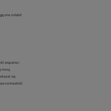
gą one osłabić
ć wiązania i
j mocy,
okazać się
ływa na trwałość