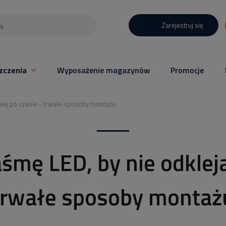
Zarejestruj się
zczenia
Wyposażenie magazynów
Promocje
a się po czasie - trwałe sposoby montażu
śmę LED, by nie odkleja
trwałe sposoby montaż