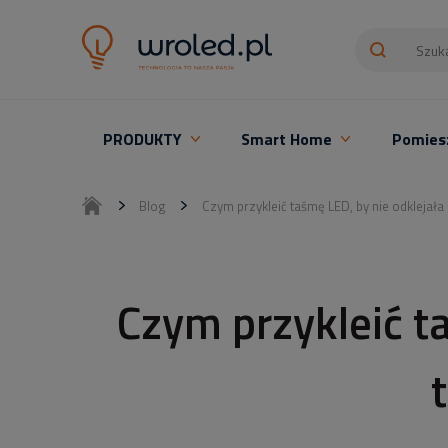
PRODUKTY
Smart Home
Pomies
Oświetlenie LED z montażem
Blog
Czym przykleić taśmę LED, by nie odklejał
Czym przykleić ta