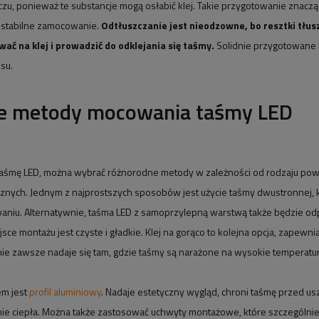
czu, ponieważ te substancje mogą osłabić klej. Takie przygotowanie znacz
i stabilne zamocowanie.
Odtłuszczanie jest nieodzowne, bo resztki tłu
ć na klej i prowadzić do odklejania się taśmy.
Solidnie przygotowane 
su.
ze metody mocowania taśmy LED
śmę LED, można wybrać różnorodne metody w zależności od rodzaju powi
znych. Jednym z najprostszych sposobów jest użycie taśmy dwustronnej, kt
aniu. Alternatywnie, taśma LED z samoprzylepną warstwą także będzie o
sce montażu jest czyste i gładkie. Klej na gorąco to kolejna opcja, zapewni
ie zawsze nadaje się tam, gdzie taśmy są narażone na wysokie temperatur
em jest
profil aluminiowy
. Nadaje estetyczny wygląd, chroni taśmę przed us
nie ciepła. Można także zastosować uchwyty montażowe, które szczególnie