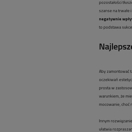
pozostałości tłusz
szanse na trwałe 
negatywnie wpływa
to podstawa sukce
Najleps
Aby zamontować ta
oczekiwań estetyc
prosta w zastosow
warunkiem, że miej
mocowanie, choć n
Innym rozwiązani
ułatwia rozprasza