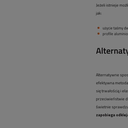
Jeżeli istnieje mo
jak:
użycie taśmy d
profile alumini
Alternat
Alternatywne spos
efektywna metoda,
się trwałością i e
przeciwieństwie do
świetnie sprawdza 
zapobiega odklej