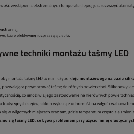
żliwość wystąpienia ekstremalnych temperatur, lepiej jest rozważyć alterna
wustronnej,
owe, które efektywniej rozpraszają ciepło.
ywne techniki montażu taśmy LED
oby montażu taśmy LED to m.in. użycie
kleju montażowego na bazie silik
 pozwalająca przymocować taśmę do różnych powierzchni. Silikonowy klej
lastycznością, co umożliwia jego zastosowanie na nierównych powierzchnia
 tradycyjnych klejów, silikon wykazuje odporność na wilgoć i wahania tem
się w wilgotnych miejscach oraz tam, gdzie temperatura często się zmieni
aniu się taśmy LED, co bywa problemem przy użyciu mniej elastycznych