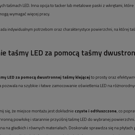
h taśmach LED. Inna opcja to tacker lub metalowe paski z wkrętami, które
mogą wymagać więcej pracy.
wiada indywidualnym potrzebom oraz charakterystyce powierzchni, na której 
nie taśmy LED za pomocą taśmy dwustron
śmy LED za pomocą dwustronnej taśmy klejącej
to prosty oraz efektywny
a pozwala na szybkie i łatwe zamocowanie oświetlenia LED na różnorodny
j się, że miejsce montażu jest dokładnie
czyste i odtłuszczone
, co popr
hronną powłokę i starannie przyciśnij taśmę LED do wybranej powierzchni.
ana na gładkich i równych materiałach. Doskonale sprawdza się na płytach