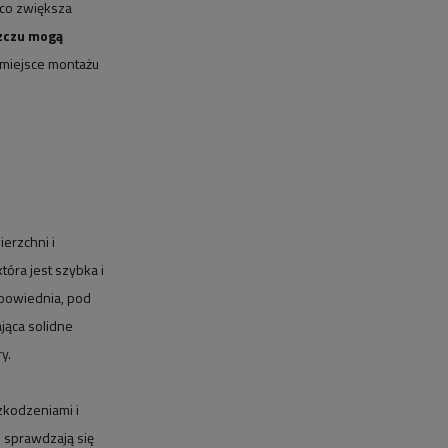
ąco zwiększa
szczu mogą
miejsce montażu
erzchni i
óra jest szybka i
dpowiednia, pod
ająca solidne
y.
zkodzeniami i
 sprawdzają się