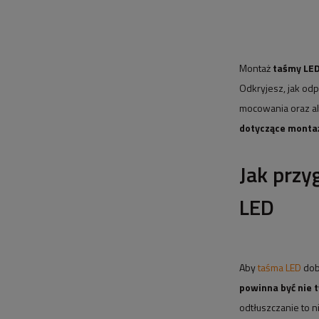
Montaż
taśmy LE
Odkryjesz, jak od
mocowania oraz al
dotyczące montaż
Jak prz
LED
Aby
taśma LED
dob
powinna być nie t
odtłuszczanie to n