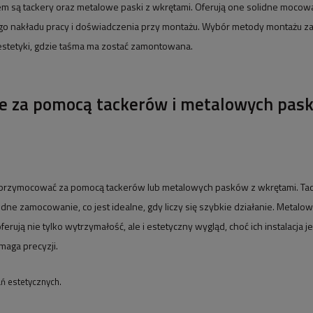
m są tackery oraz metalowe paski z wkrętami. Oferują one solidne mocow
 nakładu pracy i doświadczenia przy montażu. Wybór metody montażu zal
 estetyki, gdzie taśma ma zostać zamontowana.
 za pomocą tackerów i metalowych pas
przymocować za pomocą tackerów lub metalowych pasków z wkrętami. Tac
idne zamocowanie, co jest idealne, gdy liczy się szybkie działanie. Metalow
oferują nie tylko wytrzymałość, ale i estetyczny wygląd, choć ich instalacja j
maga precyzji.
ń estetycznych.