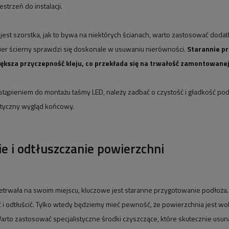
strzeń do instalacji.
a jest szorstka, jak to bywa na niektórych ścianach, warto zastosować do
ier ścierny sprawdzi się doskonale w usuwaniu nierówności.
Starannie p
ększa przyczepność kleju, co przekłada się na trwałość zamontowane
stąpieniem do montażu taśmy LED, należy zadbać o czystość i gładkość po
etyczny wygląd końcowy.
e i odtłuszczanie powierzchni
etrwała na swoim miejscu, kluczowe jest staranne przygotowanie podłoża. 
 i odtłuścić. Tylko wtedy będziemy mieć pewność, że powierzchnia jest wo
rto zastosować specjalistyczne środki czyszczące, które skutecznie usuną