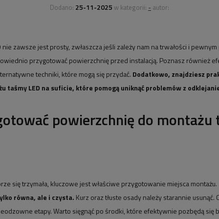
25-11-2025
-
Dodano:
w kategorii:
autor:
D
nie zawsze jest prosty, zwłaszcza jeśli zależy nam na trwałości i pewnym 
powiednio przygotować powierzchnię przed instalacją. Poznasz również 
ternatywne techniki, które mogą się przydać.
Dodatkowo, znajdziesz pra
u taśmy LED na suficie, które pomogą uniknąć problemów z odklejanie
ygotować powierzchnię do montażu
rze się trzymała, kluczowe jest właściwe przygotowanie miejsca montażu.
ylko równa, ale i czysta.
Kurz oraz tłuste osady należy starannie usunąć. 
ieodzowne etapy. Warto sięgnąć po środki, które efektywnie pozbędą się b