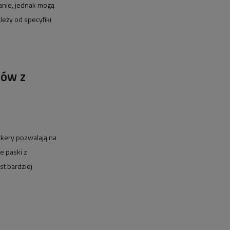
anie, jednak mogą
eży od specyfiki
ków z
kery pozwalają na
e paski z
est bardziej