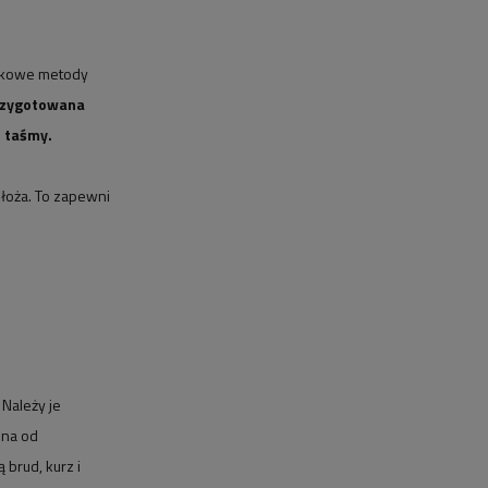
datkowe metody
rzygotowana
j taśmy.
dłoża. To zapewni
Należy je
lna od
 brud, kurz i