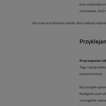
przy wodoodpornyc
mocowanie, choć 
Kluczowe jest dobranie metody, która najlepiej odpo
Przykleja
Przyczepienie ta
Tego rodzaju taśm
powierzchniach.
Na początek upewni
Następnie usuń oc
szczególnie zalec